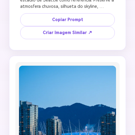
atmosfera chuvosa, silhueta do skyline, 
reflexos e tom de cor frio. Crie um fundo de 
estádio inspirado na Copa do Mundo com 
Copiar Prompt
holofotes enevoados, ruas molhadas, toques 
de pinheiros, silhuetas de torcedores, brilho do 
Criar Imagem Similar ↗
campo de futebol, partículas cinematográficas 
de chuva, composição de papel de parede 
mobile 9:16, sem marcas oficiais, sem escudo 
real de time, sem anúncios legíveis, sem linhas 
de torre distorcidas, sem guarda-chuvas 
distorcidos.