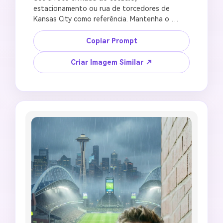
estacionamento ou rua de torcedores de 
Kansas City como referência. Mantenha o 
ambiente externo amplo, escala de veículos, 
densidade da multidão e direção real da luz. 
Copiar Prompt
Crie um pôster de estádio de cidade sede com 
energia de tailgate pré-jogo, holofotes 
Criar Imagem Similar ↗
quentes, bandeiras genéricas de futebol, 
barracas de comida, visão do skyline da cidade, 
atmosfera de evento esportivo de alta energia, 
corte de pôster 3:2, sem branding oficial do 
local, sem logotipo de time, sem placas de 
veículos legíveis, sem rostos bagunçados da 
multidão, sem texto falso.