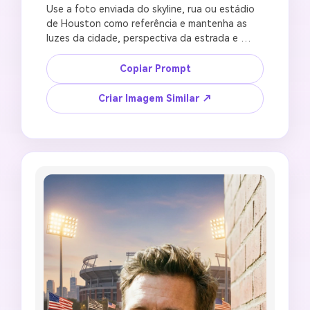
Use a foto enviada do skyline, rua ou estádio 
de Houston como referência e mantenha as 
luzes da cidade, perspectiva da estrada e 
formas dos edifícios consistentes. Crie um 
fundo de estádio de futebol cinematográfico 
Copiar Prompt
com névoa quente noturna, brilho da multidão, 
arcos de luz sutis inspirados na cidade 
Criar Imagem Similar ↗
espacial, reflexo do campo verde, nuvens 
dramáticas, céu vazio limpo para texto de 
título personalizado, corte ultrawide 21:9, sem 
sinalização oficial, sem escudo de time, sem 
anúncios legíveis, sem marcas falsas de 
patrocinador, sem estradas distorcidas.