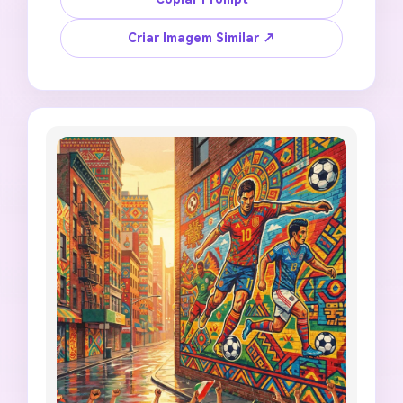
cidade sede de futebol com IA com brilho de 
estádio na hora dourada, palmeiras, trilha 
Criar Imagem Similar ↗
dinâmica de bola, céu cinematográfico, energia 
da multidão, área em branco limpa para texto 
personalizado, acabamento de pôster de 
evento de alto nível, corte 4:5, sem marca 
oficial do torneio, sem semelhança real de 
jogador, sem logotipo de marca, sem palavras 
falsas, sem palmeiras distorcidas.