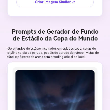
no primeiro plano, luzes da multidão, layout 
Criar Imagem Similar ↗
geométrico limpo de pôster, clima premium de 
campanha de viagem, composição hero 16:9, 
sem emblema oficial do torneio, sem nome do 
local, sem anúncios legíveis, sem texto falso de 
patrocinador, sem skyline distorcido.
Prompts de Gerador de Fundo
de Estádio da Copa do Mundo
Gere fundos de estádio inspirados em cidades sede, cenas de
skyline no dia da partida, papéis de parede de futebol, vistas de
túnel e pôsteres de arena sem branding oficial do local.