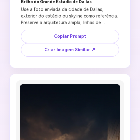
Brilho do Grande Estádio de Dallas
Use a foto enviada da cidade de Dallas, 
exterior do estádio ou skyline como referência. 
Preserve a arquitetura ampla, linhas de 
estrada, iluminação noturna e ângulo de 
câmera. Crie um pôster de fundo de estádio no 
Copiar Prompt
estilo Copa do Mundo com uma arena 
iluminada grandiosa, linha do telhado brilhante, 
Criar Imagem Similar ↗
torcedores chegando do lado de fora, luz do 
campo de futebol se espalhando pelo céu, 
fotografia esportiva polida, proporção de 
papel de parede 16:9, sem nome oficial do 
local, sem logotipo do torneio, sem outdoors 
legíveis, sem estrutura de telhado distorcida, 
sem texto falso de placar.