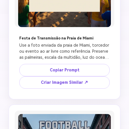
Festa de Transmissão na Praia de Miami
Use a foto enviada da praia de Miami, torcedor 
ou evento ao ar livre como referência. Preserve 
as palmeiras, escala da multidão, luz do oceano 
e atmosfera ensolarada. Crie um pôster de 
festival de torcedores no estilo Copa do 
Copiar Prompt
Mundo com uma tela externa gigante, festa de 
transmissão à beira-mar, camisetas coloridas 
Criar Imagem Similar ↗
genéricas, confete, iluminação tropical para 
eventos, espaço em branco limpo para texto 
de data personalizada, design de panfleto 
brilhante, corte 4:5 do Instagram, sem 
logotipos oficiais, sem escudos de times, sem 
faixas legíveis de patrocinadores, sem rostos 
distorcidos da multidão, sem palavras falsas.