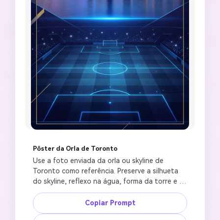
Pôster da Orla de Toronto
Use a foto enviada da orla ou skyline de 
Toronto como referência. Preserve a silhueta 
do skyline, reflexo na água, forma da torre e 
luz fria da noite. Crie um pôster de cidade sede 
da Copa do Mundo com IA com brilho azul do 
Copiar Prompt
lago, textura de campo de futebol mesclada 