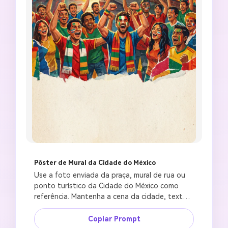
Pôster de Mural da Cidade do México
Use a foto enviada da praça, mural de rua ou 
ponto turístico da Cidade do México como 
referência. Mantenha a cena da cidade, textura 
da parede, escala humana e iluminação 
realistas. Crie um pôster vibrante de cidade 
Crie imagens com
Copiar Prompt