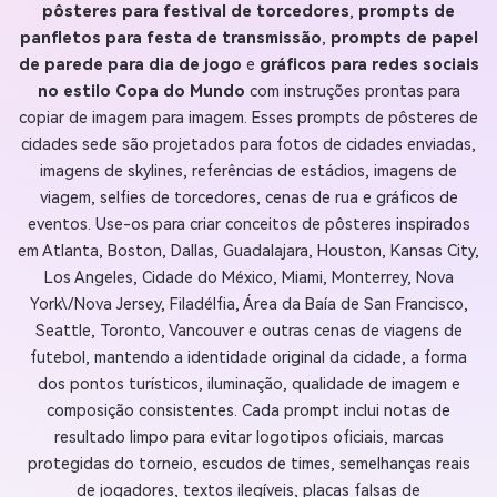
pôsteres para festival de torcedores
,
prompts de
panfletos para festa de transmissão
,
prompts de papel
de parede para dia de jogo
e
gráficos para redes sociais
no estilo Copa do Mundo
com instruções prontas para
copiar de imagem para imagem. Esses prompts de pôsteres de
cidades sede são projetados para fotos de cidades enviadas,
imagens de skylines, referências de estádios, imagens de
viagem, selfies de torcedores, cenas de rua e gráficos de
eventos. Use-os para criar conceitos de pôsteres inspirados
em Atlanta, Boston, Dallas, Guadalajara, Houston, Kansas City,
Los Angeles, Cidade do México, Miami, Monterrey, Nova
York\/Nova Jersey, Filadélfia, Área da Baía de San Francisco,
Seattle, Toronto, Vancouver e outras cenas de viagens de
futebol, mantendo a identidade original da cidade, a forma
dos pontos turísticos, iluminação, qualidade de imagem e
composição consistentes. Cada prompt inclui notas de
resultado limpo para evitar logotipos oficiais, marcas
protegidas do torneio, escudos de times, semelhanças reais
de jogadores, textos ilegíveis, placas falsas de