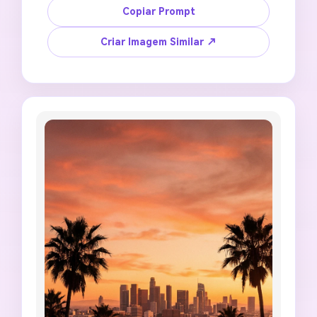
consistentes. Crie um pôster de cidade sede 
Copiar Prompt
de futebol inspirado na Copa do Mundo com 
atmosfera histórica do porto, padrão sutil de 
Criar Imagem Similar ↗
bola de futebol, cachecóis de torcedores em 
cores genéricas, layout editorial nítido de 
pôster, área de título em branco, corte de 
pôster 3:2, sem emblema oficial, sem logotipo 
de federação, sem placas de anúncio legíveis, 
sem orla distorcida, sem palavras geradas 
aleatoriamente.