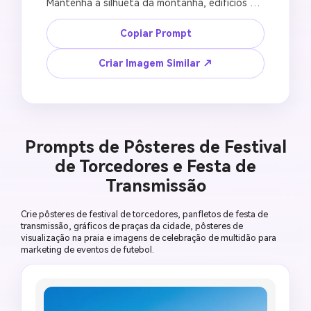
Mantenha a silhueta da montanha, edifícios de 
vidro, reflexo na água e perspectiva natural. 
Crie um pôster de fundo de estádio de cidade 
Copiar Prompt
sede limpo com luz fria azul da noite, arena de 
futebol brilhante, reflexos da multidão perto 
Criar Imagem Similar ↗
da água, névoa sutil, clima premium de viagem 
esportiva, proporção de papel de parede 
desktop 16:9, sem nome oficial do local, sem 
emblema do torneio, sem sinalização legível, 
sem montanhas distorcidas, sem texto falso 
Prompts de Pôsteres de Festival
de patrocinador.
de Torcedores e Festa de
Transmissão
Crie pôsteres de festival de torcedores, panfletos de festa de
transmissão, gráficos de praças da cidade, pôsteres de
visualização na praia e imagens de celebração de multidão para
marketing de eventos de futebol.