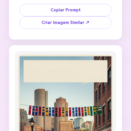
qualidade da imagem. Crie um pôster de cidade 
sede da Copa do Mundo com IA com uma 
Copiar Prompt
paleta de cores quentes em pêssego e verde 
escuro, linhas de movimento de futebol 
Criar Imagem Similar ↗
cruzando o skyline, silhuetas de torcedores 
comemorando, espaço em branco limpo para 
título, estilo premium de pôster de viagem 
esportiva, composição vertical 4:5, sem 
logotipos oficiais, sem emblema do torneio, 
sem escudo de time, sem texto falso de 
patrocinador, sem arquitetura distorcida.