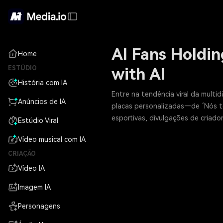
AI Fans Holdin
Home
ESTÚDIO
with AI
História com IA
Entre na tendência viral da multi
Anúncios de IA
placas personalizadas—de ‘Nós te
esportivas, divulgações de criado
Estúdio Viral
Vídeo musical com IA
CRIAÇÃO
Vídeo IA
Imagem IA
Personagens