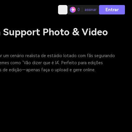
Entrar
0
assinar
an Support Photo & Video
iar um cenário realista de estádio lotado com fãs segurando
s como ‘Vão dizer que é IA’. Perfeito para edições
des de edição—apenas faça o upload e gere online.