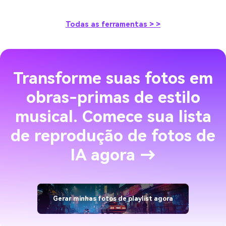
Todas as ferramentas > >
Transforme suas fotos em
obras-primas de estilo
musical. Comece sua lista
de reprodução de fotos de
IA agora →
Gerar minhas fotos de playlist agora