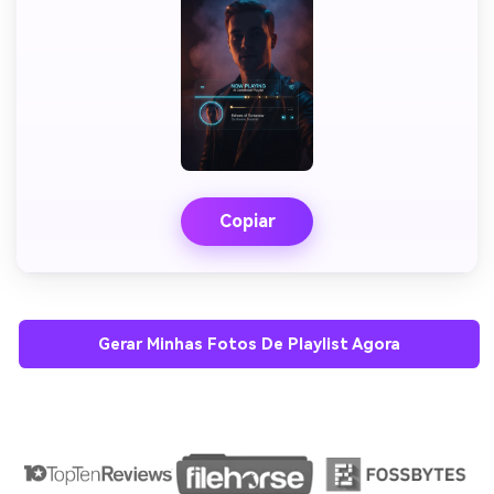
Copiar
Crie imagens com
IA sem limites.
100% grátis!
Gerar Minhas Fotos De Playlist Agora
Comece Grátis →