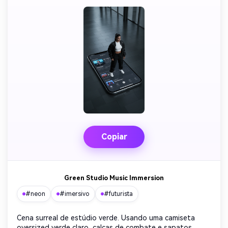
Copiar
Green Studio Music Immersion
#neon
#imersivo
#futurista
Cena surreal de estúdio verde. Usando uma camiseta
oversized verde claro, calças de combate e sapatos