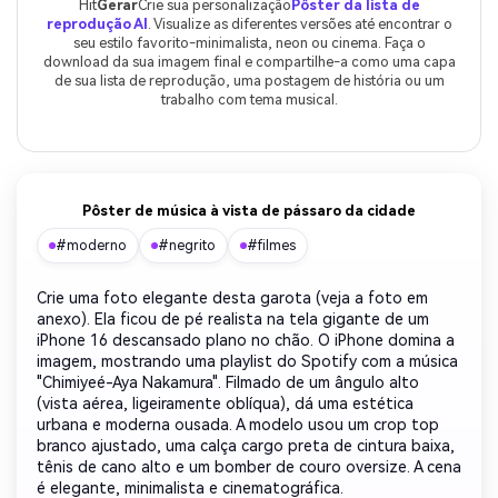
Hit
Gerar
Crie sua personalização
Pôster da lista de
reprodução AI
. Visualize as diferentes versões até encontrar o
seu estilo favorito-minimalista, neon ou cinema. Faça o
download da sua imagem final e compartilhe-a como uma capa
de sua lista de reprodução, uma postagem de história ou um
trabalho com tema musical.
Pôster de música à vista de pássaro da cidade
#moderno
#negrito
#filmes
Crie uma foto elegante desta garota (veja a foto em
anexo). Ela ficou de pé realista na tela gigante de um
iPhone 16 descansado plano no chão. O iPhone domina a
imagem, mostrando uma playlist do Spotify com a música
"Chimiyeé-Aya Nakamura". Filmado de um ângulo alto
(vista aérea, ligeiramente oblíqua), dá uma estética
urbana e moderna ousada. A modelo usou um crop top
branco ajustado, uma calça cargo preta de cintura baixa,
tênis de cano alto e um bomber de couro oversize. A cena
é elegante, minimalista e cinematográfica.