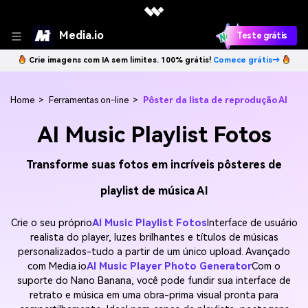
Media.io
Teste grátis
Crie imagens com IA sem limites. 100% grátis!
Comece grátis→
Home
>
Ferramentas on-line
>
Pôster da lista de reprodução AI
AI Music Playlist Fotos
Transforme suas fotos em incríveis pôsteres de
playlist de música AI
Crie o seu próprio
AI Music Playlist Fotos
Interface de usuário
realista do player, luzes brilhantes e títulos de músicas
personalizados-tudo a partir de um único upload. Avançado
com Media.io
AI Music Player Photo Generator
Com o
suporte do Nano Banana, você pode fundir sua interface de
retrato e música em uma obra-prima visual pronta para