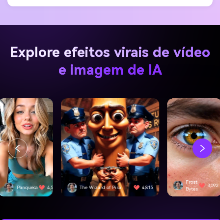
Explore efeitos virais de vídeo
e imagem de IA
Frost
3,092
e Wizard of Pisa
4,815
SwiftEdge
Bytes