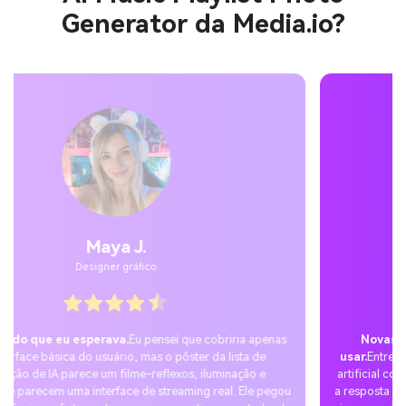
Generator da Media.io?
Jordan Pass.
Utilizador temporário
Novas tendências sociais que não consigo parar de
usar.
Entrei na tendência de fotos de player de música inteligente
artificial com uma dica de nano-banana e publiquei no TikTok – e
a resposta foi muito entusiasmada. As pessoas adoram que minhas