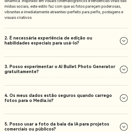
dinâmica. Inspirado em visuais cinematográficos e tendências virais das
mídias sociais, este estilo faz com que as fotos pareçam poderosas,
vibrantes e imediatamente atraentes-perfeito para perfis, postagens e
visuais criativos.
2. É necessária experiência de edição ou
habilidades especiais para usá-lo?
3. Posso experimentar o AI Bullet Photo Generator
gratuitamente?
4. Os meus dados estão seguros quando carrego
fotos para o Media.io?
5. Posso usar a foto da bala da IA para projetos
comerciais ou públicos?