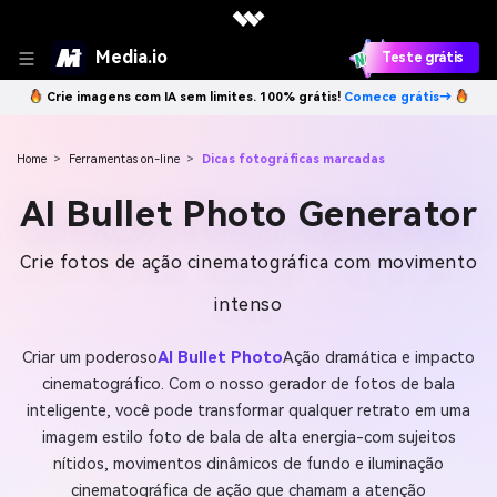
Media.io
Teste grátis
Crie imagens com IA sem limites. 100% grátis!
Comece grátis→
Home
>
Ferramentas on-line
>
Dicas fotográficas marcadas
AI Bullet Photo Generator
Crie fotos de ação cinematográfica com movimento
intenso
Criar um poderoso
AI Bullet Photo
Ação dramática e impacto
cinematográfico. Com o nosso gerador de fotos de bala
inteligente, você pode transformar qualquer retrato em uma
imagem estilo foto de bala de alta energia-com sujeitos
nítidos, movimentos dinâmicos de fundo e iluminação
cinematográfica de ação que chamam a atenção