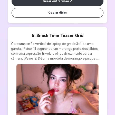
Gerar outra visão
Copiar dicas
5. Snack Time Teaser Grid
Gere uma selfie vertical de laptop de grade 3×1 de uma 
garota: [Painel 1] segurando um morango perto dos lábios, 
com uma expressão frívola e olhos diretamente para a 
câmera; [Painel 2] Dê uma mordida de morango e pisque 
brincalhão para a câmera; [Painel 3] Lamber os lábios com um 
sorriso satisfeito e fazer um gesto de coração com as mãos. 
Aparência consistente: camisola bonita com borda de renda, 
tranças bagunçadas ou coque espacial, lábios lisos que 
capturam a luz da tela, maquiagem natural. Cena: Quarto 
acolhedor com lanches e doces visíveis ao fundo. Estilo: foco 
suave, iluminação cor doce (rosa/pêssego), ligeiramente 
superexposta para um brilho fantástico, textura granulada, 
energia fofa e sugestiva. Relação de aspecto vertical 3: 4, sem 
borda, tela preenchida.