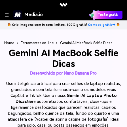
Media.io
Teste grátis
Crie imagens com IA sem limites. 100% grátis!
Comece grátis→
Home
›
Ferramentas on-line
›
Gemini AI MacBook Selfie Dicas
Gemini AI MacBook Selfie
Dicas
Desenvolvido por Nano Banana Pro
Use inteligência artificial para criar selfies de laptop realistas,
granulados e com tela iluminada-como os modelos virais
CapCut e TikTok. Use o nosso
Gemini AI Laptop Photo
Dicas
Gere autorretratos confortáveis, close-ups e
ligeiramente desfocados que parecem realistas: cabelos
bagunçados, brilho quente da tela, fundo do quarto e uma
atmosfera de “Acabei de abrir a cabine de fotografia”. Ideal
para solo, casal ou posts baseados em emoções.