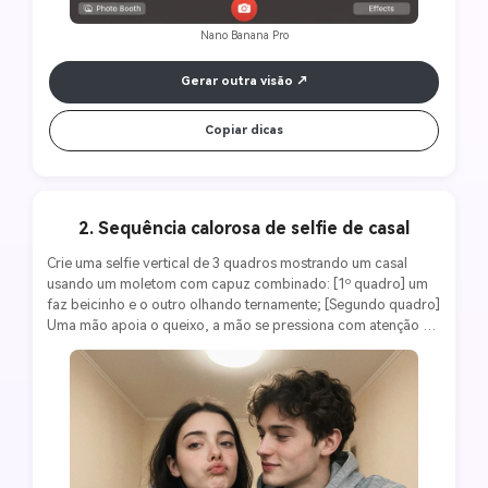
Nano Banana Pro
Gerar outra visão
Copiar dicas
2. Sequência calorosa de selfie de casal
Crie uma selfie vertical de 3 quadros mostrando um casal 
usando um moletom com capuz combinado: [1º quadro] um 
faz beicinho e o outro olhando ternamente; [Segundo quadro] 
Uma mão apoia o queixo, a mão se pressiona com atenção e a 
outra sorriu levemente; [Terceiro quadro] Um faz um rosto 
estúpido e o outro está muito próximo. Ambiente: Quarto com 
paredes bege e luz de teto suave. Estilo: Instagram-Franco, 
tons quentes com baixa saturação, texturas sutis, 
microexpressões naturais, dobras de capuz e sombras 
compartilhadas com renderização realista.