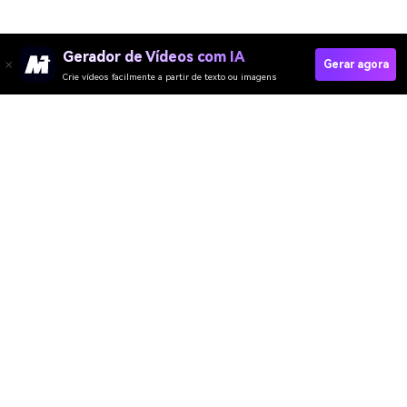
Gerador de Vídeos com IA
Gerar agora
Crie vídeos facilmente a partir de texto ou imagens
Create Your MacBook Selfie
Media.io Online Tools Quality Rating：
4.7 (162,357 Votes)
Gerador de Vídeo
Gerador de Imagens
Gerador de Música