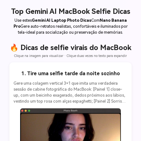
Top Gemini AI MacBook Selfie Dicas
Use estes
Gemini AI Laptop Photo Dicas
Com
Nano Banana
Pro
Gere auto-retratos realistas, confortáveis e iluminados por
tela-ideal para socialização ou preservação de memórias.
🔥 Dicas de selfie virais do MacBook
Clique na imagem para visualizar · Clique duas vezes no texto para expandir
1. Tire uma selfie tarde da noite sozinho
Gere uma colagem vertical 3×1 que imita uma verdadeira 
sessão de cabine fotográfica do MacBook: [Painel 1] close-
up, com um beicinho exagerado, dedos próximos aos lábios, 
vestindo um top rosa com alças espaghetti; [Painel 2] Sorriso 
tímido com olhos suaves, coberto com adesivos de coração 
rosa; [Painel 3] Em uma blusa escura, com as mãos perto da 
boca, uma pose lúdica "dramática". Plano de fundo: quarto 
simples com luz quente e fraca na tela. Estilo: ligeiramente 
granulado, baixa resolução, proporção de aspecto 3: 4, 
aparência consistente em todos os quadros, sem bordas.