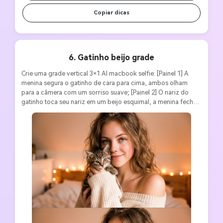
Copiar dicas
6. Gatinho beijo grade
Crie uma grade vertical 3×1 AI macbook selfie: [Painel 1] A 
menina segura o gatinho de cara para cima, ambos olham 
para a câmera com um sorriso suave; [Painel 2] O nariz do 
gatinho toca seu nariz em um beijo esquimal, a menina fecha 
os olhos com uma expressão feliz; [Painel 3] A menina beija a 
cabeça do gatinho com as garras do gatinho na bochecha. 
Aparência consistente: suéter oversized deslizando em um 
ombro, cabelos ondulados bagunçados e maquiagem rosa 
natural. Cena: Quarto acolhedor com luzes de corda. Estilo: 
Iluminação de tela de pêssego quente, fundo de foco suave, 
textura granulada, atmosfera quente e sensual. Proporção 3:4, 
sem borda.