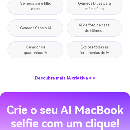
Gêmeos pai e filho
Gêmeos Dicas para
dicas
mãe e filho
AI de foto de casal
Gêmeos Cabelo AI
de Gêmeos
Gerador de
Explore todas as
quadrinhos IA
ferramentas de IA
Descubra mais IA criativa > >
Crie o seu AI MacBook
selfie com um clique!