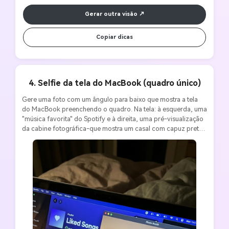
Gerar outra visão
Copiar dicas
4. Selfie da tela do MacBook (quadro único)
Gere uma foto com um ângulo para baixo que mostra a tela 
do MacBook preenchendo o quadro. Na tela: à esquerda, uma 
"música favorita" do Spotify e à direita, uma pré-visualização 
da cabine fotográfica-que mostra um casal com capuz preto 
reclinado na cama. Seus rostos são totalmente visíveis, 
iluminados pelo brilho da tela e pela luz ambiente interna. 
Detalhes: Tira de teclado na parte inferior, tela reflexiva, 
dobra de tecido macio, gradiente de pele realista, sujeira leve 
no vidro. Estilo: Ultra-realista HD, estética autêntica de 
filmagem de iPhone tarde da noite. Os caracteres devem 
corresponder exatamente à referência de entrada.