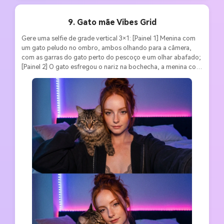
9. Gato mãe Vibes Grid
Gere uma selfie de grade vertical 3×1: [Painel 1] Menina com 
um gato peludo no ombro, ambos olhando para a câmera, 
com as garras do gato perto do pescoço e um olhar abafado; 
[Painel 2] O gato esfregou o nariz na bochecha, a menina com 
olhos sonolentos e meio sorriso; [Painel 3] A garota beijou 
gentilmente a testa do gato, e o gato parecia muito satisfeito. 
Olhar consistente: O moletom oversized abre o zíper para 
revelar a borda do sutiã de renda, um coque bagunçado, fios 
de moldura facial soltos. Cena: Quarto escuro com tira de luz 
LED roxa/rosa e travesseiros ao redor. Estilo: luz fraca 
temperamental, sombras de alto contraste, textura granulada, 
fundo de tom azul frio com brilho quente da pele, estética 
íntima tarde da noite. Relação de aspecto 3:4, sem borda.