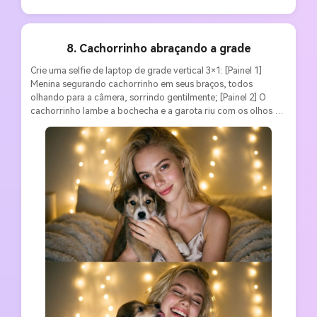
8. Cachorrinho abraçando a grade
Crie uma selfie de laptop de grade vertical 3×1: [Painel 1] 
Menina segurando cachorrinho em seus braços, todos 
olhando para a câmera, sorrindo gentilmente; [Painel 2] O 
cachorrinho lambe a bochecha e a garota riu com os olhos 
fechados; [Painel 3] A menina beija a cabeça do filhote e as 
patas do filhote estão em direção ao rosto dela. Aparência 
consistente: Top de pijama suspensório sedoso, cabelo 
desarrumado pendurado naturalmente, clavícula exposta, 
maquiagem natural. Cena: Cama com cobertor fofo e bokeh 
iluminado de conto de fadas. Estilo: brilho dourado suave da 
tela, sombras suaves aprimoram as curvas, estética de textura 
cinematográfica, cachorrinhos adicionam um charme 
inocente à atmosfera abafada. Proporção 3:4, sem borda.