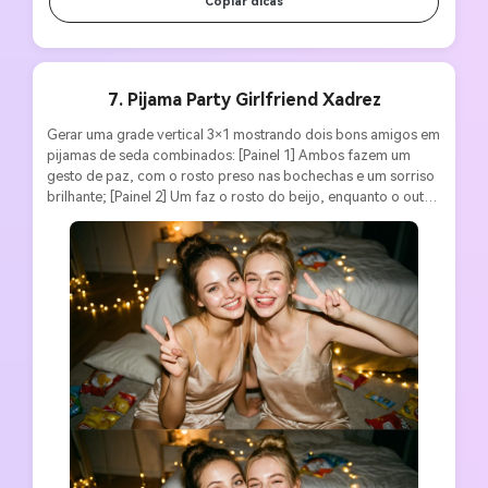
Copiar dicas
7. Pijama Party Girlfriend Xadrez
Gerar uma grade vertical 3×1 mostrando dois bons amigos em 
pijamas de seda combinados: [Painel 1] Ambos fazem um 
gesto de paz, com o rosto preso nas bochechas e um sorriso 
brilhante; [Painel 2] Um faz o rosto do beijo, enquanto o outro 
coloca a língua para fora, energia travessa; [Imagem 3] 
Ambos piscam para a câmera com os braços em volta dos 
ombros um do outro. Aparência consistente: camisola e 
shorts de cetim, coque bagunçado/rabo de cavalo, 
maquiagem natural e brilhante. Cena: Há embrulhos de lanches 
e lâmpadas de fada no chão do quarto para criar bokeh. 
Estilo: brilho de tela dourada quente, sombras suaves, textura 
granulada, atmosfera íntima da noite com energia divertida 
frívola. Relação de aspecto 3: 4, sem borda, tela preenchida.