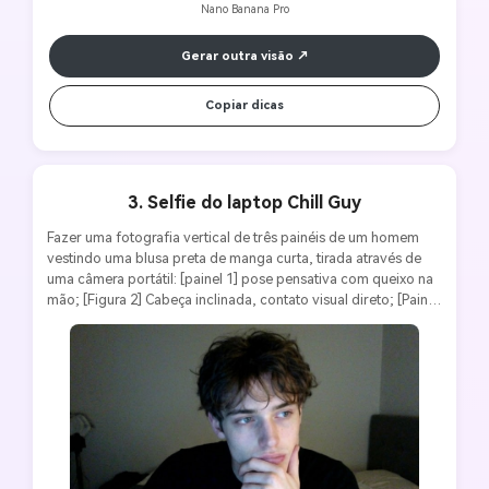
Nano Banana Pro
Gerar outra visão
Copiar dicas
3. Selfie do laptop Chill Guy
Fazer uma fotografia vertical de três painéis de um homem 
vestindo uma blusa preta de manga curta, tirada através de 
uma câmera portátil: [painel 1] pose pensativa com queixo na 
mão; [Figura 2] Cabeça inclinada, contato visual direto; [Painel 
3] Língua fora lúdica + dedo médio. Todas as fotos têm o 
mesmo fundo confortável, escuro do quarto e a tela brilha. 
Estilo: Baixa resolução, granulado, proporção 3: 4, 
características faciais consistentes e penteados-original e não 
filtrado.