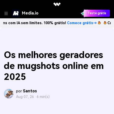
Media.io
Teste grátis
IA sem limites. 100% grátis!
Comece grátis→
Crie imagen
Os melhores geradores
de mugshots online em
2025
Santos
por
Aug 07, 26 ·
6 min(s)