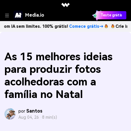
Media.io
Teste grátis
tes. 100% grátis!
Comece grátis→
Crie imagens com IA sem
As 15 melhores ideias
para produzir fotos
acolhedoras com a
família no Natal
Santos
por
Aug 04, 26 ·
8 min(s)