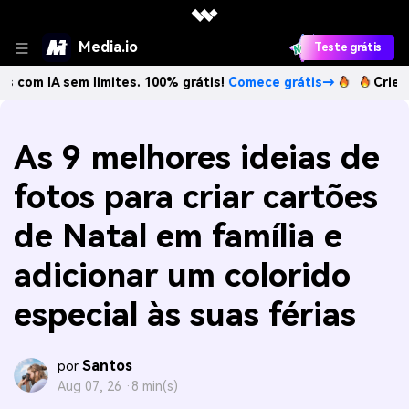
Media.io
Teste grátis
 limites. 100% grátis!
Comece grátis→
Crie imagens com 
As 9 melhores ideias de
fotos para criar cartões
de Natal em família e
adicionar um colorido
especial às suas férias
Santos
por
Aug 07, 26 ·
8 min(s)