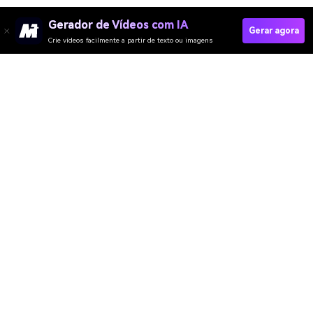
Gerador de Vídeos com IA
Gerar agora
Crie vídeos facilmente a partir de texto ou imagens
Gerador de Vídeo
Gerador de Imagens
Gerador de Música
Templates & Filtros
Removedor de marca d'água
Recursos