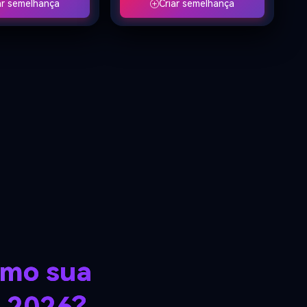
ar semelhança
Criar semelhança
 faciais, cortes de
lantejoulas douradas, com material
rções corporais e
brilhante e sofisticado. Suas
pa, retratando
maneiras são nobres e luxuosas. A
 mesma pessoa.
mulher mostrou um sorriso gentil e
da cena: A cena
confiante, e sua expressão
uma composição de
gradualmente mudou de calma
 com os lados
para alegria. O vídeo começa com
reito claramente
uma lente média estável, que se
mbos os personagens
move extremamente lenta e
ma estrada vazia, com
suavemente com um empurrão
ente e perspectiva.
suave para a frente, ampliando
ul/cinza) à esquerda e
gradualmente os detalhes do rosto
pôr do sol) à direita.
da personagem. As lantejoulas
ações (importante,
douradas finas, leves e que caem
ga a ordem): Duas
lentamente são continuamente
esma pessoa se
espalhadas na parte superior da
igeiramente em
tela, como uma cortina de chuva
 outra. Eles
dourada, brilhando sob a luz sem
 um abraço terno, um
obscurecer o assunto. A luz de
e sensual que
partículas microscópicas e
tação e libertação.
pequenos destaques flutuam na
omo sua
aço, eles se
bola de cristal, realçando a
tamente. A versão de
atmosfera festiva do Ano Novo. O
e seguiu a estrada. A
fundo é uma cortina de veludo
5 (à esquerda) ainda
vermelho escuro, com pregas