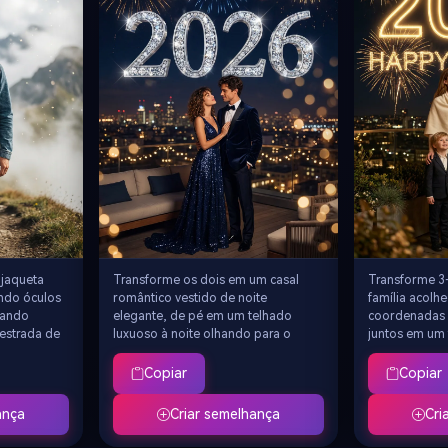
 de imagem
de estúdio
 jaqueta
Transforme os dois em um casal
Transforme 3
ando óculos
romântico vestido de noite
família acolh
hando
elegante, de pé em um telhado
coordenadas e
estrada de
luxuoso à noite olhando para o
juntos em um 
bulosos ao
número gigante de diamantes
olhando para 
gradiente
brilhantes "2026" flutuando no céu,
dourado lumi
Copiar
Copiar
à esquerda,
a pessoa à esquerda olha para a
no céu noturn
365/dia"
pessoa à direita, as luzes da cidade
moldura da e
ança
Criar semelhança
Cri
eiro
piscando abaixo, fogos de artifício
direita, com 
 de bokeh,
dourados e azuis com o texto "Feliz
e fogos de ar