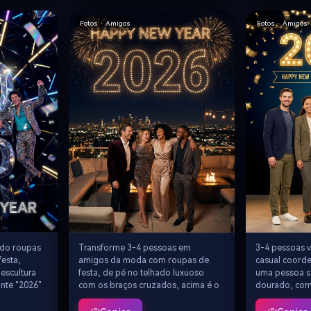
 viagens
Ano Novo", a profundidade
claramente vis
natural ao
atmosférica das luzes bokeh,
Novo", atmosf
Fotos · Amigos
Fotos · Amigos
momentos íntimos e românticos
acolhedora, 
sob os números
campo cinema
Crie ima
ndo roupas
Transforme 3-4 pessoas em
3-4 pessoas v
festa,
amigos da moda com roupas de
casual coorde
IA sem li
escultura
festa, de pé no telhado luxuoso
uma pessoa s
nte "2026"
com os braços cruzados, acima é o
dourado, com
to, cada um
gigante brilhante "2026" flutuando
brilhante flu
ação
no céu noturno, abaixo são as
gradiente esc