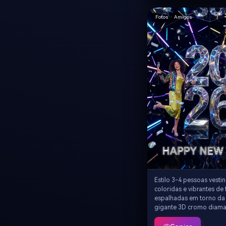
atmosfera fotográfica de
de aventura, iluminação 
Fotos · Amigos
ar livre
Estilo 3-4 pessoas vesti
coloridas e vibrantes de 
espalhadas em torno da 
gigante 3D cromo diama
no estúdio reflexivo pre
em uma pose de celebr