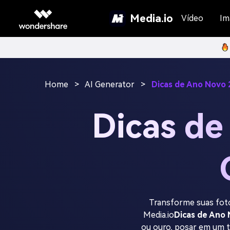
Media.io
Vídeo
Im
Home
>
AI Generator
>
Dicas de Ano Novo
Dicas de
Transforme suas fot
Media.io
Dicas de Ano
ou ouro, posar em um t