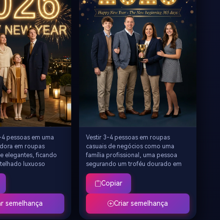
-4 pessoas em uma
Vestir 3-4 pessoas em roupas
edora em roupas
casuais de negócios como uma
 elegantes, ficando
família profissional, uma pessoa
telhado luxuoso
segurando um troféu dourado em
cima para o gigante
pé, atrás dela flutuando no céu com
noso "2026" flutuando
um gigante luminoso "2026", fundo
Copiar
o, atravessando a
gradiente escuro com luzes bokeh
squerda para a
douradas e estrelas, "Feliz Ano
ar semelhança
Criar semelhança
luzes da cidade abaixo
Novo-365 dias de novo começo"
tifício dourados
claramente visível, tema de