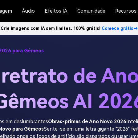
agem
Áudio
Efeitos IA
Comunidade
Recursos
Crie imagens com IA sem limites. 100% grátis!
Comece grátis→
 2026 para Gêmeos
 retrato de An
Gêmeos AI 202
os em deslumbrantes
Obras-primas de Ano Novo 2026
Intel
 Novo para Gêmeos
Sente-se em uma letra gigante "2026" fei
elhado onde os fogos de artifício são disparados ou usar uma