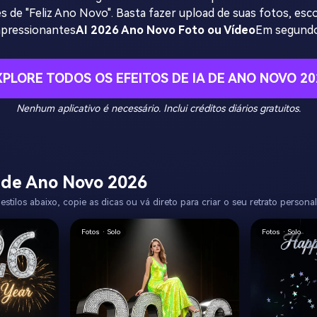
es de "Feliz Ano Novo". Basta fazer upload de suas fotos, esco
mpressionantes
AI 2026 Ano Novo Foto ou Vídeo
Em segundo
XPLORE TODOS OS EFEITOS DE IA DE ANO NOVO 20
Nenhum aplicativo é necessário. Inclui créditos diários gratuitos.
 de Ano Novo 2026
stilos abaixo, copie as dicas ou vá direto para criar o seu retrato person
Fotos · Solo
Fotos · Solo