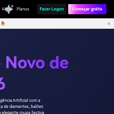
API
Planos
Fazer Logon
Começar grátis
o Novo de
6
igência Artificial com a
ta de diamantes, balões
 elegante roupa festiva