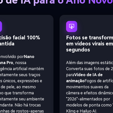
o de IA para o Ano Nov
está no lugar,
silêncio. Fina
encolheu grad
e caminhou e
quente. A ver
permanece ina
uma luz em to
emocional ent
cisão facial 100%
Fotos se transfor
frente é surpr
antida
em vídeos virais em
cinematograf
segundos
da câmera cin
movimento nat
nvolvido por
Nano
realista, mov
na Pro
, nossa
Além das imagens estátic
câmera, nenh
profundidade
igência artificial mantém
Converta suas fotos de 
efeitos de il
eitamente seus traços
para
Vídeo de IA de
cinematográfic
is únicos, expressões e
animação
Fogos de artifíc
emocionalmen
inspiradores
 de pele, ao mesmo
movimentos suaves da
identidade d
o que transforma
câmera e efeitos dinâmic
use estilo d
eitamente seu ambiente
"2026"-alimentados por
efeitos de an
undante. Não há trocas
modelos de ponta como 
anhas de rostos-apenas
Kling e Hailuo AI.