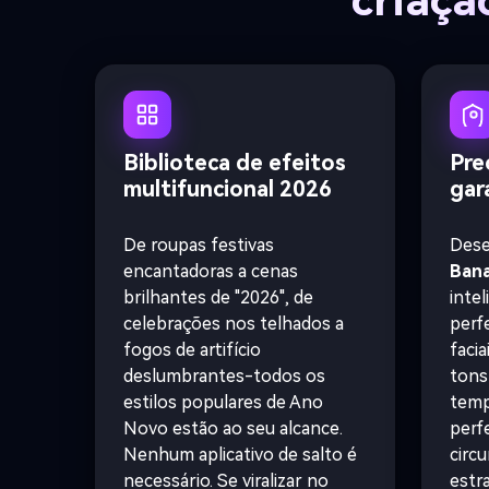
criaçã
Biblioteca de efeitos
Pre
multifuncional 2026
gar
De roupas festivas
Dese
encantadoras a cenas
Bana
brilhantes de "2026", de
intel
celebrações nos telhados a
perf
fogos de artifício
facia
deslumbrantes-todos os
tons
estilos populares de Ano
temp
Novo estão ao seu alcance.
perf
Nenhum aplicativo de salto é
circ
necessário. Se viralizar no
estr