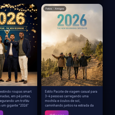
íveis acima "Feliz Ano
celebração de realizações
era familiar
familiares, iluminação de retrato de
Fotos · Amigos
profundidade de
estúdio
tográfica
gens com
estindo roupas smart
Estilo Pacote de viagem casual para
nadas, em pé juntas,
3-4 pessoas carregando uma
mites.
egurando um troféu
mochila e óculos de sol,
 um gigante "2026"
caminhando juntos na estrada da
tuando no fundo, um
montanha, atrás deles estão os
uro de luzes
picos nebulosos, o texto gigante