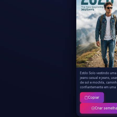
atmosférica, qualidade
8K
Estilo Solo vestindo uma
jeans casual e jeans, us
de sol e mochila, camin
confiantemente em uma 
montanha com picos ne
fundo, um enorme texto 
Copiar
turquesa "2026" no céu 
legendas "Novo começo 
Criar semelh
claramente visíveis, nevo
atmosférico e partículas