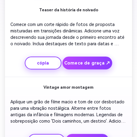
Teaser da história de noivado
Comece com um corte rápido de fotos de proposta 
misturadas em transições dinâmicas. Adicione uma voz 
descrevendo sua jornada desde o primeiro encontro até 
o noivado. Inclua destaques de texto para datas e 
lugares. Use música romântica otimista para manter o 
impulso. Conclua com uma transição brilhante e slogan 
Comece de graça ↗
cópia
convidando os espectadores para a próxima celebração 
do casamento.
Vintage amor montagem
Aplique um grão de filme macio e tom de cor desbotado 
para uma vibração nostálgica. Alterne entre fotos 
antigas da infância e filmagens modernas. Legendas de 
sobreposição como 'Dois caminhos, um destino'. Adicione 
música de fundo suave estilo vinil. Terminar com o casal 
andando de mãos dadas em silhueta contra o pôr do sol, 