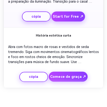
a preparação da iluminação. Transição para o casal 
entrando no local, mostrando a construção da emoção. 
Enfatize o ritmo de transformação e termine com os 
Start for Free ↗
cópia
hóspedes desfrutando da configuração perfeita.
História estética curta
Abra com fotos macro de rosas e vestidos de seda 
tremendo. Siga com movimentos cinematográficos lentos 
e foco em rostos cheios de emoção. Sincronize 
transições para música de fundo suave. Use 
sobreposições de texto mínimas para manter a elegância. 
Termine com um close-up exclusivo do casal sorrindo 
Comece de graça ↗
cópia
diretamente para a câmera, irradiando felicidade.