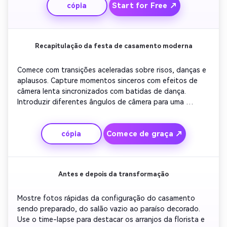
Start for Free ↗
cópia
criando um clima atemporal.
Recapitulação da festa de casamento moderna
Comece com transições aceleradas sobre risos, danças e 
aplausos. Capture momentos sinceros com efeitos de 
câmera lenta sincronizados com batidas de dança. 
Introduzir diferentes ângulos de câmera para uma 
energia cinematográfica. Use a classificação de cores 
para contraste e clareza. Terminar com a noiva e o noivo 
Comece de graça ↗
cópia
brindando os convidados para fechar em uma nota alta 
alegre.
Antes e depois da transformação
Mostre fotos rápidas da configuração do casamento 
sendo preparado, do salão vazio ao paraíso decorado. 
Use o time-lapse para destacar os arranjos da florista e 