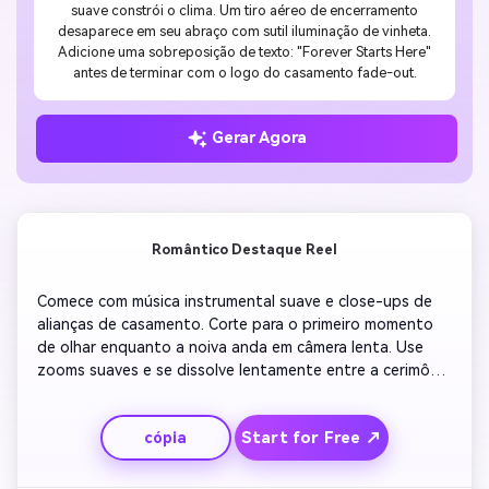
suave constrói o clima. Um tiro aéreo de encerramento
desaparece em seu abraço com sutil iluminação de vinheta.
Adicione uma sobreposição de texto: "Forever Starts Here"
antes de terminar com o logo do casamento fade-out.
Gerar Agora
Romântico Destaque Reel
Comece com música instrumental suave e close-ups de 
alianças de casamento. Corte para o primeiro momento 
de olhar enquanto a noiva anda em câmera lenta. Use 
zooms suaves e se dissolve lentamente entre a cerimônia 
e a recepção. Capture abraços emocionais, risos e a 
primeira dança com filtros quentes. Termine com imagens 
Start for Free ↗
cópia
aéreas do local e uma brilhante sobreposição de texto 
'Happily Ever After'.