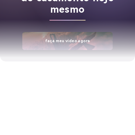
mesmo
faça meu vídeo agora