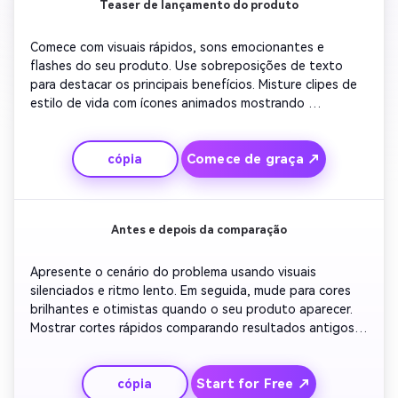
Teaser de lançamento do produto
Comece com visuais rápidos, sons emocionantes e 
flashes do seu produto. Use sobreposições de texto 
para destacar os principais benefícios. Misture clipes de 
estilo de vida com ícones animados mostrando 
resultados reais. Adicione música de fundo de suspense 
que leva à revelação final. Conclua com uma declaração 
Comece de graça ↗
cópia
ousada e seu CTA para pré-encomendar ou saber mais 
hoje.
Antes e depois da comparação
Apresente o cenário do problema usando visuais 
silenciados e ritmo lento. Em seguida, mude para cores 
brilhantes e otimistas quando o seu produto aparecer. 
Mostrar cortes rápidos comparando resultados antigos 
com novos. Use texto pop-up para enfatizar o tempo 
economizado, crescimento ou melhoria. Termine com uma 
Start for Free ↗
cópia
breve citação de depoimento e uma forte exibição de 