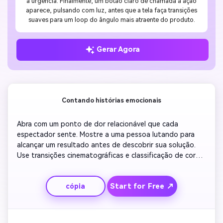
a urgência. Finalmente, um botão claro de chamada à ação
aparece, pulsando com luz, antes que a tela faça transições
suaves para um loop do ângulo mais atraente do produto.
Gerar Agora
Contando histórias emocionais
Abra com um ponto de dor relacionável que cada 
espectador sente. Mostre a uma pessoa lutando para 
alcançar um resultado antes de descobrir sua solução. 
Use transições cinematográficas e classificação de cores 
quentes para criar empatia. Inclua citações, destaques 
de texto e música otimista à medida que a 
Start for Free ↗
cópia
transformação se desenrola. Terminar com um slogan 
ousado e logo revelar, estabelecendo autoridade e 
confiança em sua marca.