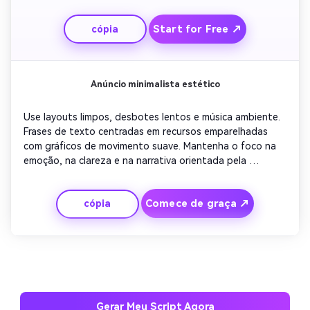
viagem, família, sucesso – para evocar emoção. Mantenha 
o movimento suave e otimista. Conclua com uma 
Start for Free ↗
cópia
animação de logotipo confiante que deixa uma 
impressão duradoura.
Anúncio minimalista estético
Use layouts limpos, desbotes lentos e música ambiente. 
Frases de texto centradas em recursos emparelhadas 
com gráficos de movimento suave. Mantenha o foco na 
emoção, na clareza e na narrativa orientada pela 
tipografia. Inclua visuais sutis da vida real para 
fundamentar a mensagem. Termine com seu chamado à 
Comece de graça ↗
cópia
ação aparecendo com fade-in perfeito para incentivar 
cliques.
Gerar Meu Script Agora