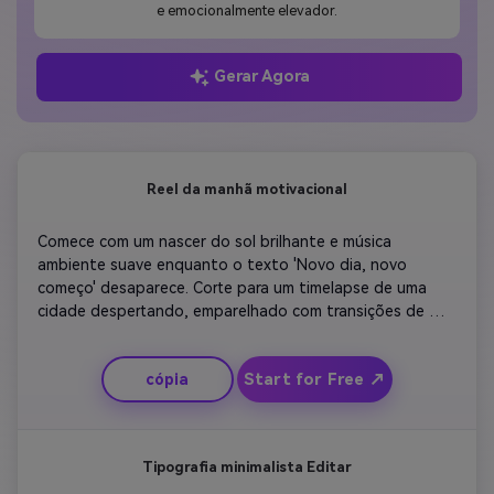
e emocionalmente elevador.
Gerar Agora
Reel da manhã motivacional
Comece com um nascer do sol brilhante e música 
ambiente suave enquanto o texto 'Novo dia, novo 
começo' desaparece. Corte para um timelapse de uma 
cidade despertando, emparelhado com transições de 
fonte em negrito. Destaque a citação 'Sua energia o 
apresenta antes de falar'. Adicione erupções de luz que 
Start for Free ↗
cópia
se movem através do quadro para positividade. Conclua 
com um close-up persistente da citação e música de 
fundo calma.
Tipografia minimalista Editar