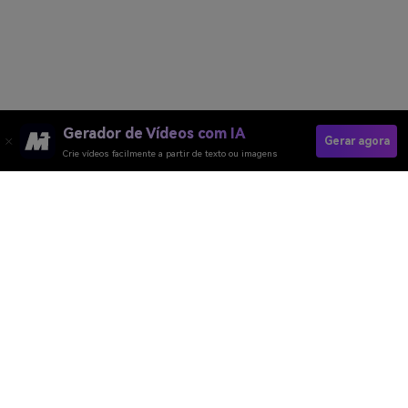
Gerador de Vídeos com IA
Gerar agora
Crie vídeos facilmente a partir de texto ou imagens
Criar Vídeo De Citações Rapidamente
Media.io Online Tools Quality Rating：
4.7 (162,357 Votes)
Gerador de Vídeo
Gerador de Imagens