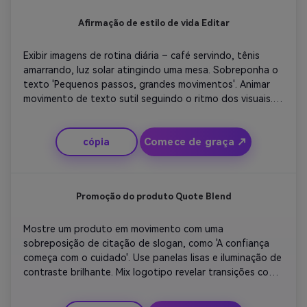
Afirmação de estilo de vida Editar
Exibir imagens de rotina diária – café servindo, tênis 
amarrando, luz solar atingindo uma mesa. Sobreponha o 
texto 'Pequenos passos, grandes movimentos'. Animar 
movimento de texto sutil seguindo o ritmo dos visuais. 
Misture transições de flare da lente e música 
instrumental suave. Termine com um close-up 
Comece de graça ↗
cópia
cinematográfico da citação desaparecendo à medida 
que o logotipo do usuário aparece. Perfeito para 
criadores de estilo de vida compartilhando motivação 
diária.
Promoção do produto Quote Blend
Mostre um produto em movimento com uma 
sobreposição de citação de slogan, como 'A confiança 
começa com o cuidado'. Use panelas lisas e iluminação de 
contraste brilhante. Mix logotipo revelar transições com 
animações de texto de cor da marca. Adicione batidas 
instrumentais leves para um apelo moderno. Ele torna o 