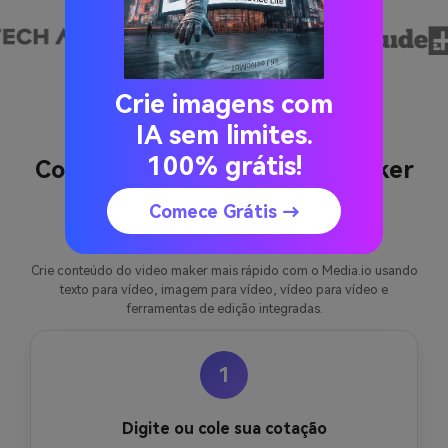
Crie imagens com
IA sem limites.
100% grátis!
Como criar citações Video Maker
com Media.io
Comece Grátis →
Crie conteúdo do video maker mais rápido com o Media.io usando
texto para vídeo, imagem para vídeo, vídeo para vídeo e
ferramentas de edição integradas.
1
Digite ou cole sua cotação