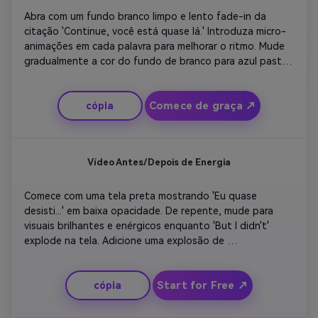
Abra com um fundo branco limpo e lento fade-in da 
citação 'Continue, você está quase lá.' Introduza micro-
animações em cada palavra para melhorar o ritmo. Mude 
gradualmente a cor do fundo de branco para azul pastel. 
Inclua uma elegante fonte serif e faixa ambiental 
minimalista. Mantenha as transições ultra-suaves para 
Comece de graça ↗
cópia
uma estética premium e um tom calmo e motivacional 
adequado para feeds profissionais de marca.
Vídeo Antes/Depois de Energia
Comece com uma tela preta mostrando 'Eu quase 
desisti...' em baixa opacidade. De repente, mude para 
visuais brilhantes e enérgicos enquanto 'But I didn't' 
explode na tela. Adicione uma explosão de 
sobreposições de confeti e música de fundo em ritmo 
elevado. Use transições em negrito e cortes rápidos que 
Start for Free ↗
cópia
simbolizam a mudança. O poderoso contraste visual 
aumenta o impacto emocional e aumenta a 
compartilhamento em plataformas de formato curto.