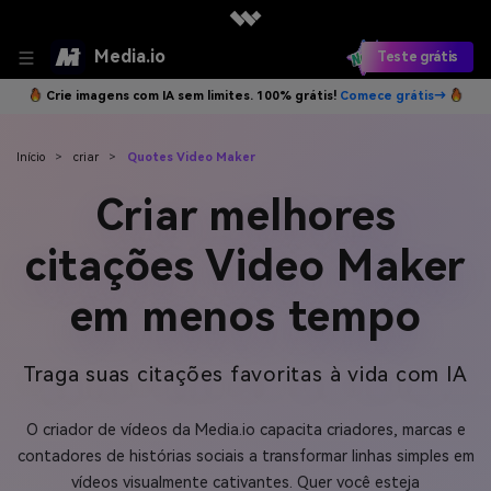
Media.io
Teste grátis
Crie imagens com IA sem limites. 100% grátis!
Comece grátis→
Início
>
criar
>
Quotes Video Maker
Criar melhores
citações Video Maker
em menos tempo
Traga suas citações favoritas à vida com IA
O criador de vídeos da Media.io capacita criadores, marcas e
contadores de histórias sociais a transformar linhas simples em
vídeos visualmente cativantes. Quer você esteja