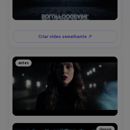
Criar vídeo semelhante ↗
antes
depois