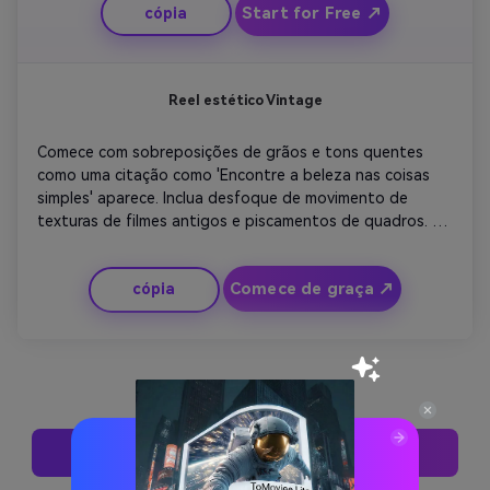
Start for Free ↗
cópia
conteúdo de marketing de marca pessoal, relacionável e 
orientado por citações sem edição pesada.
Reel estético Vintage
Comece com sobreposições de grãos e tons quentes 
como uma citação como 'Encontre a beleza nas coisas 
simples' aparece. Inclua desfoque de movimento de 
texturas de filmes antigos e piscamentos de quadros. 
Misture o zoom lento com o som de crepitação de vinil 
de fundo. A combinação audiovisual evoca nostalgia. 
Comece de graça ↗
cópia
Terminar com um fade-out suave mantendo o 
espectador em um humor reflexivo.
Experimente Esses Estilos Agora