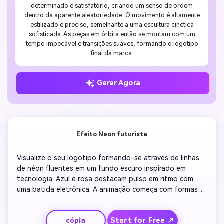
determinado e satisfatório, criando um senso de ordem
dentro da aparente aleatoriedade. O movimento é altamente
estilizado e preciso, semelhante a uma escultura cinética
sofisticada. As peças em órbita então se montam com um
tempo impecável e transições suaves, formando o logotipo
final da marca.
Gerar Agora
Efeito Neon futurista
Visualize o seu logotipo formando-se através de linhas 
de néon fluentes em um fundo escuro inspirado em 
tecnologia. Azul e rosa destacam pulso em ritmo com 
uma batida eletrônica. A animação começa com formas 
abstratas que se alinham com a marca do seu logotipo, 
seguida por um flash rápido que o revela em todos os 
Start for Free ↗
cópia
detalhes. Adicione desfoque de movimento sutil para 