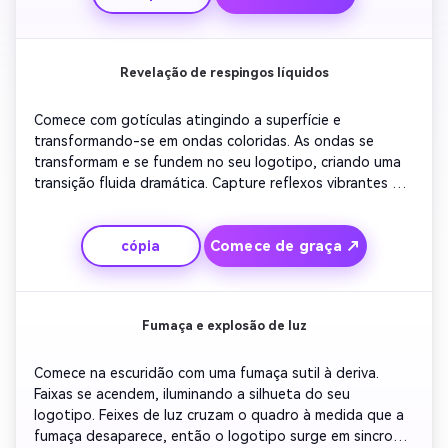
realismo e um reflexo brilhante por baixo dele. Terminar 
com um fade limpo para preto para um acabamento 
profissional.
Revelação de respingos líquidos
Comece com gotículas atingindo a superfície e 
transformando-se em ondas coloridas. As ondas se 
transformam e se fundem no seu logotipo, criando uma 
transição fluida dramática. Capture reflexos vibrantes e 
música de alta energia para adicionar impulso. Adicione 
texturas realistas que enfatizem o movimento fluido. 
Comece de graça ↗
cópia
Termine com o logotipo brilhando em câmera lenta 
enquanto o som desaparece elegantemente.
Fumaça e explosão de luz
Comece na escuridão com uma fumaça sutil à deriva. 
Faixas se acendem, iluminando a silhueta do seu 
logotipo. Feixes de luz cruzam o quadro à medida que a 
fumaça desaparece, então o logotipo surge em sincronia 