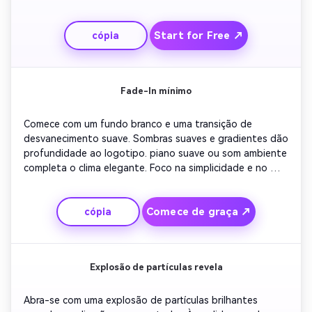
com o som cinematográfico. Use iluminação atmosférica 
para melhorar o contraste. Conclua com um sotaque de 
Start for Free ↗
cópia
cor ousado e desvanecimento suave para um efeito 
premium.
Fade-In mínimo
Comece com um fundo branco e uma transição de 
desvanecimento suave. Sombras suaves e gradientes dão 
profundidade ao logotipo. piano suave ou som ambiente 
completa o clima elegante. Foco na simplicidade e no 
equilíbrio para manter o minimalismo da marca. Terminar 
com o logotipo centrado, nítido e calmo.
Comece de graça ↗
cópia
Explosão de partículas revela
Abra-se com uma explosão de partículas brilhantes 