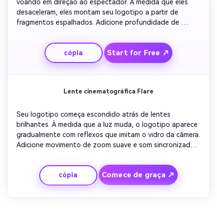
voando em direção ao espectador. À medida que eles 
desaceleram, eles montam seu logotipo a partir de 
fragmentos espalhados. Adicione profundidade de 
campo sutil para uma ilusão 3D. Mantenha a energia alta 
com um curto efeito sonoro crescente. Terminar limpo 
Start for Free ↗
cópia
com o logotipo totalmente formado em meio a brilhos 
que desbotam.
Lente cinematográfica Flare
Seu logotipo começa escondido atrás de lentes 
brilhantes. À medida que a luz muda, o logotipo aparece 
gradualmente com reflexos que imitam o vidro da câmera. 
Adicione movimento de zoom suave e som sincronizado 
para um efeito dramático. Use fundos escuros para 
enfatizar o contraste. Terminar com seu logotipo 
Comece de graça ↗
cópia
brilhando suavemente no foco central.