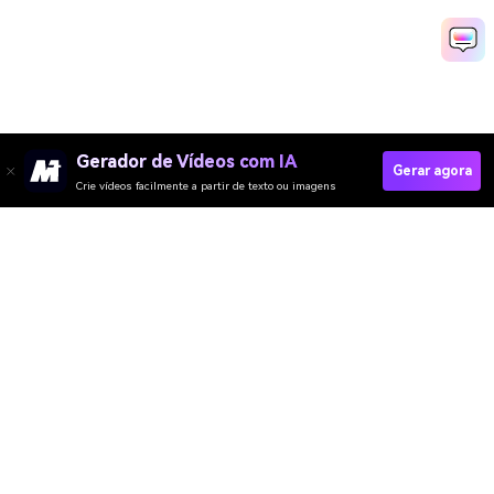
Gerador de Vídeos com IA
Gerar agora
Crie vídeos facilmente a partir de texto ou imagens
Gerar Vídeo De Revelação De Logo Rapidamente
Media.io Online Tools Quality Rating：
4.7 (162,357 Votes)
Gerador de Vídeo
Gerador de Imagens