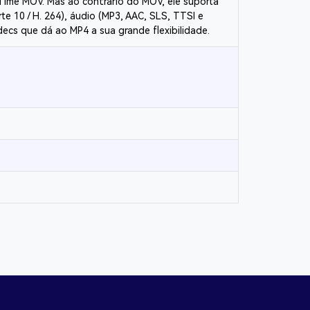
ime MOV. Mas ao contrário do MOV, ele suporta
e 10 / H. 264), áudio (MP3, AAC, SLS, TTSI e
ecs que dá ao MP4 a sua grande flexibilidade.