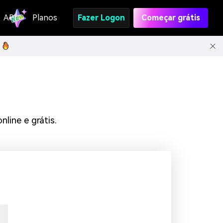
API
Planos
Fazer Logon
Começar grátis
ine e grátis.