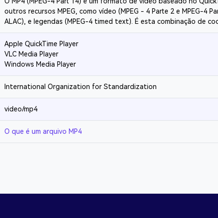
O MP4 (MPEG-4 Part 14) é um formato de vídeo baseado no QuickT
outros recursos MPEG, como vídeo (MPEG - 4 Parte 2 e MPEG-4 Part
ALAC), e legendas (MPEG-4 timed text). É esta combinação de cod
Apple QuickTime Player
VLC Media Player
Windows Media Player
International Organization for Standardization
video/mp4
O que é um arquivo MP4