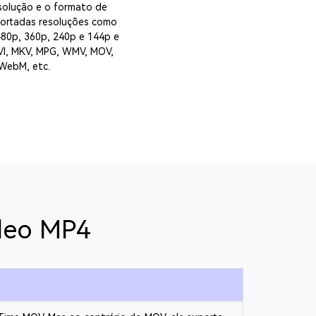
solução e o formato de
portadas resoluções como
480p, 360p, 240p e 144p e
VI, MKV, MPG, WMV, MOV,
 WebM, etc.
ídeo MP4