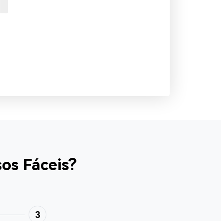
os Fáceis?
3