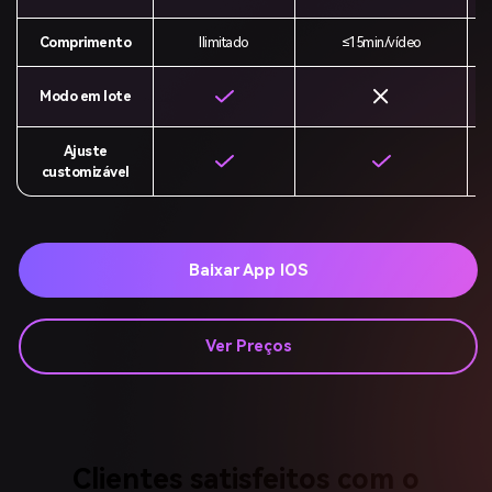
Comprimento
Ilimitado
≤15min/vídeo
Modo em lote
Ajuste
customizável
Baixar App IOS
Ver Preços
Clientes satisfeitos com o