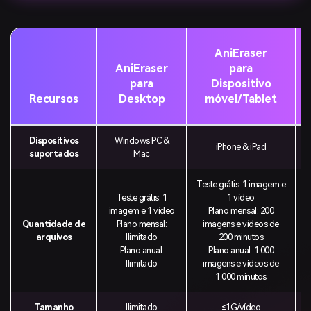
AniEraser
AniEraser
para
para
Dispositivo
Recursos
Desktop
móvel/Tablet
Dispositivos
Windows PC &
iPhone & iPad
suportados
Mac
Teste grátis: 1 imagem e
Teste grátis: 1
1 vídeo
imagem e 1 vídeo
Plano mensal: 200
Quantidade de
Plano mensal:
imagens e vídeos de
arquivos
Ilimitado
200 minutos
Plano anual:
Plano anual: 1.000
Ilimitado
imagens e vídeos de
1.000 minutos
Tamanho
Ilimitado
≤1G/vídeo