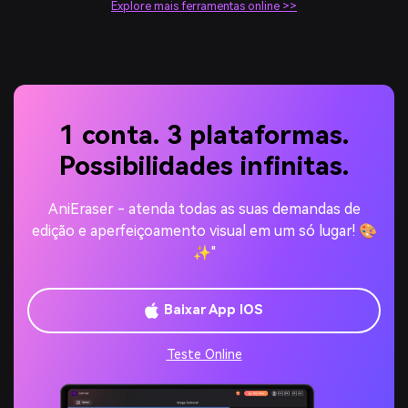
Explore mais ferramentas online >>
1 conta. 3 plataformas.
Possibilidades infinitas.
AniEraser - atenda todas as suas demandas de
edição e aperfeiçoamento visual em um só lugar! 🎨
✨"
Baixar App IOS
Teste Online