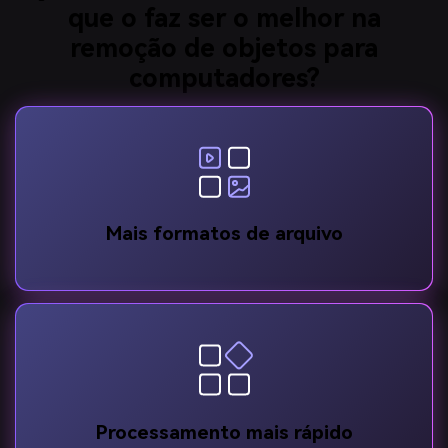
que o faz ser o melhor na
remoção de objetos para
computadores?
Mais formatos de arquivo
Processamento mais rápido