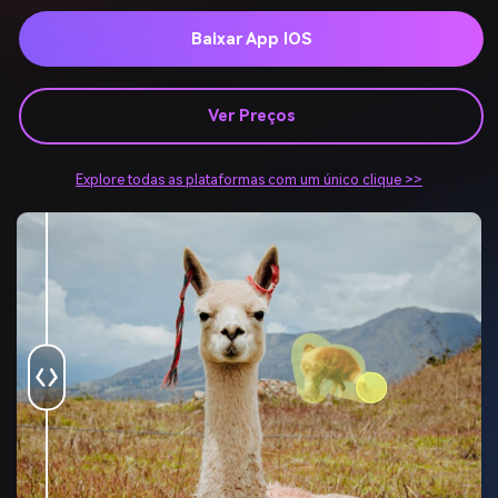
AniEraser Online
Remover Objeto do TikTok
Baixar App IOS
Mobile App
Remover Texto da Imagem
AniEraser para iOS
Ver Preços
SAIBA MAIS
AniEraser para Android
NOVO
Explore todas as plataformas com um único clique >>
CENTRO DE DOWNLOAD