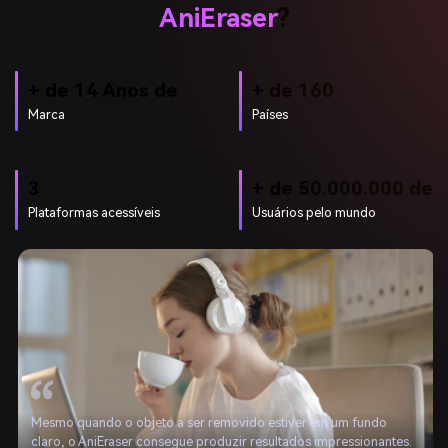
AniEraser
?
+ de 14 Anos de
+ de 160
Marca
Países
3
+ de 50.000.000 de
Plataformas acessíveis
Usuários pelo mundo
Mesmo quando o objeto a ser removido estiver em um fundo
claro, o AniEraser consegue produzir resultados impressionantes.