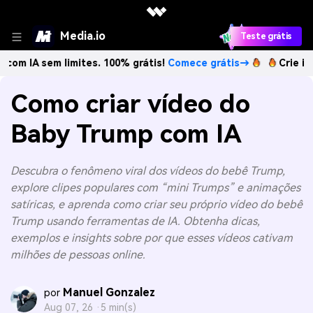
Media.io
Teste grátis
sem limites. 100% grátis!
Comece grátis→
Crie imagens co
Como criar vídeo do
Baby Trump com IA
Descubra o fenômeno viral dos vídeos do bebê Trump,
explore clipes populares com “mini Trumps” e animações
satíricas, e aprenda como criar seu próprio vídeo do bebê
Trump usando ferramentas de IA. Obtenha dicas,
exemplos e insights sobre por que esses vídeos cativam
milhões de pessoas online.
Manuel Gonzalez
por
Aug 07, 26 ·
5 min(s)