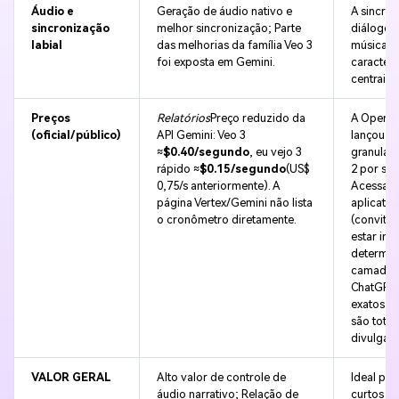
Áudio e
Geração de áudio nativo e
A sincro
sincronização
melhor sincronização; Parte
diálogos,
labial
das melhorias da família Veo 3
música s
foi exposta em Gemini.
caracterí
centrais 
Preços
Relatórios
Preço reduzido da
A OpenAI
(oficial/público)
API Gemini: Veo 3
lançou u
≈
$0.40/segundo
, eu vejo 3
granular 
rápido ≈
$0.15/segundo
(US$
2 por se
0,75/s anteriormente). A
Acessado
página Vertex/Gemini não lista
aplicativ
o cronômetro diretamente.
(convite
estar inc
determin
camadas
ChatGPT;
exatos v
são tota
Crie imagens com
divulgad
IA sem limites.
VALOR GERAL
Alto valor de controle de
Ideal par
100% grátis!
áudio narrativo; Relação de
curtos e 