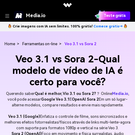
Media.io
Teste grátis
Crie imagens com IA sem limites. 100% grátis!
Comece grátis→
Home
>
Ferramentas on-line
>
Veo 3.1 vs Sora 2
Veo 3.1 vs Sora 2-Qual
modelo de vídeo de IA é
certo para você?
Querendo saber
Qual é melhor, Vio 3.1 ou Sora 2?
？ Online
Media.io
,
você pode acessar
Google Veo 3.1
E
OpenAI Sora 2
Em um só lugar-
alterne modelos, compare resultados e envie mais rapidamente.
Veo 3.1 (Google)
Enfatiza o controle de filme, sons sincronizados e
melhores efeitos fotorrealistas/físicos através de links multi-lente-agora
com suporte para formatos 1080p e vertical na série Veo 3.
Sora 2 (OpenAI)
Foco em movimento e física surrealistas, áudio