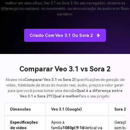
melhor em seus olhos, Veo 3.1 ou Sora 2. No seu navegador, observe as
diferenças no realismo, no movimento, na sincronização de áudio e no fluxo
narrativo.
Criado Com Veo 3.1 Ou Sora 2
Comparar Veo 3.1 vs Sora 2
Abaixo nós
Comparar Veo 3.1 vs Sora 2
Especificações de geração de
vídeo, fidelidade de dicas do mundo real, áudio, preços e valor geral-
para que você possa tomar uma decisão
Qual é a diferença entre
Veo 3.1 e Sora 2?
E
Qual é melhor
Para o seu projeto.
Dimensões
Veo 3.1 (Google)
Sora 2 (
Especificações
Apoio à
Geração 
de vídeo
família
1080p
E
9:16
Vertical via
som bas