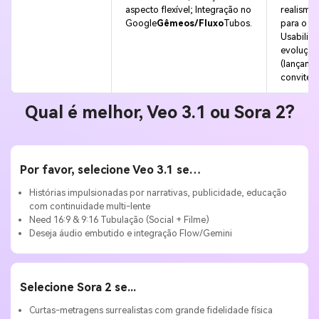
aspecto flexível; Integração no
realismo;
Comece Grátis →
Google
Gêmeos/Fluxo
Tubos.
para o c
Usabilid
evolução
(lançame
convite).
Qual é melhor, Veo 3.1 ou Sora 2?
Por favor, selecione Veo 3.1 se…
Histórias impulsionadas por narrativas, publicidade, educação
com continuidade multi-lente
Need 16:9 & 9:16 Tubulação (Social + Filme)
Deseja áudio embutido e integração Flow/Gemini
Selecione Sora 2 se...
Curtas-metragens surrealistas com grande fidelidade física