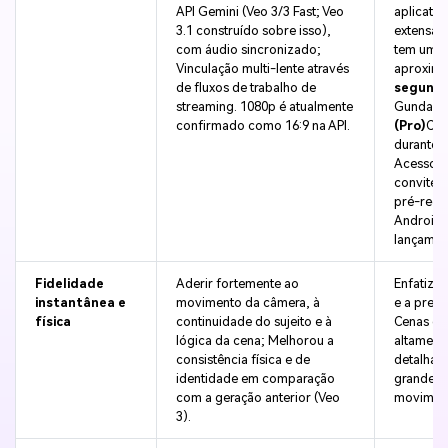
API Gemini (Veo 3/3 Fast; Veo
aplicativ
3.1 construído sobre isso),
extensa 
com áudio sincronizado;
tem uma 
Vinculação multi-lente através
aproxim
de fluxos de trabalho de
segundos
streaming. 1080p é atualmente
Gundam
confirmado como 16:9 na API.
(Pro)
Cad
durante o
Acesso 
convite;
pré-regi
Android 
lançamen
Fidelidade
Aderir fortemente ao
Enfatizar
instantânea e
movimento da câmera, à
e a preci
física
continuidade do sujeito e à
Cenas cu
lógica da cena; Melhorou a
altament
consistência física e de
detalhad
identidade em comparação
grande f
com a geração anterior (Veo
movimen
3).