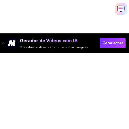
Gerador de Vídeos com IA
Gerar agora
Crie vídeos facilmente a partir de texto ou imagens
Remove Wind From Audio With AI
Media.io Online Tools Quality Rating：
4.7 (162,357 Votes)
Gerador de Vídeo
Gerador de Imagens