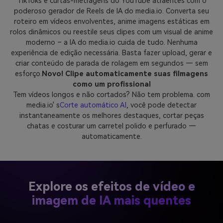
TikToks e curtas-metragens do YouTube atraentes com o
poderoso gerador de Reels de IA do media.io. Converta seu
roteiro em vídeos envolventes, anime imagens estáticas em
rolos dinâmicos ou reestile seus clipes com um visual de anime
moderno – a IA do media.io cuida de tudo. Nenhuma
experiência de edição necessária. Basta fazer upload, gerar e
criar conteúdo de parada de rolagem em segundos — sem
esforço.
Novo! Clipe automaticamente suas filmagens
como um profissional
Tem vídeos longos e não cortados? Não tem problema. com
media.io' s
Corte automático AI
, você pode detectar
instantaneamente os melhores destaques, cortar peças
chatas e costurar um carretel polido e perfurado —
automaticamente.
Explore os efeitos de vídeo e
imagem de IA mais quentes