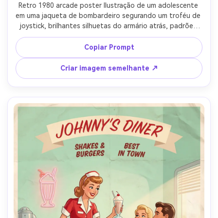
Retro 1980 arcade poster Ilustração de um adolescente 
em uma jaqueta de bombardeiro segurando um troféu de 
joystick, brilhantes silhuetas do armário atrás, padrões 
semelhantes a pixels usados como texturas de meio tom, 
paleta de neon de ciano, magenta e preto, espaço de 
Copiar Prompt
manchete angular ousado, destaques de gradiente de 
airbrush, perspectiva dinâmica, vibe nostálgica do centro 
Criar imagem semelhante ↗
do jogo, lente de 85mm, profundidade de campo rasa-AR 
4:5