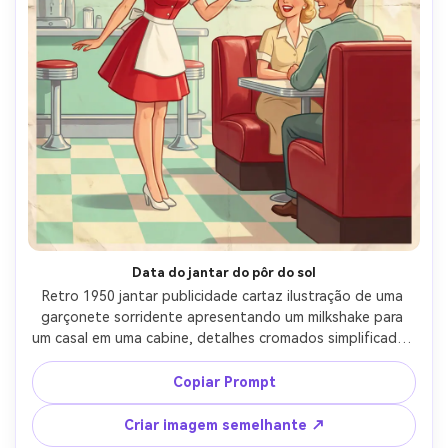
Data do jantar do pôr do sol
Retro 1950 jantar publicidade cartaz ilustração de uma 
garçonete sorridente apresentando um milkshake para 
um casal em uma cabine, detalhes cromados simplificados 
em formas brilhantes, azulejos checker e ícones de sinal 
de neon, paleta pastel de hortelã, vermelho cereja e 
Copiar Prompt
creme, textura de papel sutil, área limpa da fita da 
manchete com pequenos blocos de texto do menu, 
Criar imagem semelhante ↗
composição saudável do anúncio vintage, lente de 85mm, 