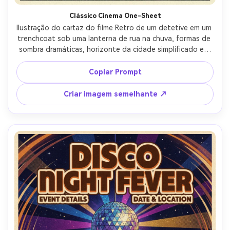
Clássico Cinema One-Sheet
Ilustração do cartaz do filme Retro de um detetive em um 
trenchcoat sob uma lanterna de rua na chuva, formas de 
sombra dramáticas, horizonte da cidade simplificado em 
blocos, área de título em negrito com layout de 
faturamento vintage na parte inferior, paleta limitada de 
Copiar Prompt
carvão, creme e um único sotaque vermelho, grão de 
papel texturizado, sombreamento de meio tom, humor 
Criar imagem semelhante ↗
cinematográfico noir com forte silhueta central, lente de 
85mm, profundidade de campo rasa-AR 4:5