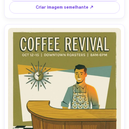
ousadas, paleta limitada de laranja queimada, azul e 
creme, grão de papel sutil, sombreamento de meio tom 
Criar imagem semelhante ↗
de serigrafia, grande área de manchete retro com blocos 
de subtexto mínimos, borda limpa, composição diagonal 
dinâmica, design de pôster profissional, lente de 85mm, 
profundidade de campo rasa-AR 4:5