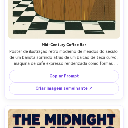
Mid-Century Coffee Bar
Pôster de ilustração retro moderno de meados do século 
de um barista sorrindo atrás de um balcão de teca curvo, 
máquina de café expresso renderizada como formas 
geométricas simplificadas, relógio de parede estrela, 
chão de tabuleiro de xadrez, luz quente da manhã 
Copiar Prompt
sugerida com gradientes planos, paleta silenciada de 
azeitona, mostarda e branco, bordas vetoriais nítidas 
Criar imagem semelhante ↗
com ligeiro erro de registro de impressão, sombras de 
meio tom de bom gosto, espaço claro para um grande 
título superior e detalhes do evento inferior, elegante 
vibe publicitária dos anos 1950, lente de 85mm, 
profundidade de campo rasa-AR 4:5