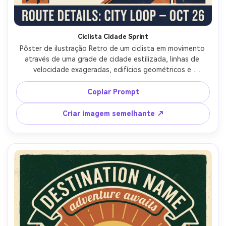
Ciclista Cidade Sprint
Pôster de ilustração Retro de um ciclista em movimento 
através de uma grade de cidade estilizada, linhas de 
velocidade exageradas, edifícios geométricos e 
sinalização, diagonais fortes, paleta limitada de azul 
marinho, laranja e osso, textura serigrafia e sobreposição 
Copiar Prompt
de tinta visível, área de manchete condensada em negrito 
no topo com detalhes menores da rota na parte inferior, 
Criar imagem semelhante ↗
vibração de pôster de corrida vintage esportivo, lente de 
85mm, profundidade de campo rasa, iluminação 
cinematográfica suave-AR 4:5