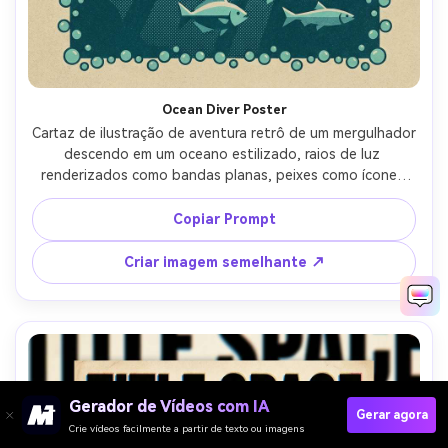
Ocean Diver Poster
Cartaz de ilustração de aventura retrô de um mergulhador 
descendo em um oceano estilizado, raios de luz 
renderizados como bandas planas, peixes como ícones 
simples, bolhas formando uma moldura decorativa, paleta 
limitada de azul profundo, água e areia, grão de 
Copiar Prompt
serigrafia, gradientes de meio tom para profundidade, 
área de título em negrito no topo com uma pequena 
Criar imagem semelhante ↗
barra de legendas, humor de exploração clássico, lente de 
85mm, profundidade de campo rasa-AR 4:5
Gerador de Vídeos com IA
Gerar agora
Crie vídeos facilmente a partir de texto ou imagens