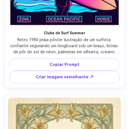
Clube de Surf Summer
Retro 1980 praia pôster ilustração de um surfista 
confiante segurando um longboard sob um braço, listras 
de pôr do sol de néon, palmeiras em silhueta, oceano 
renderizado em padrões de ondas simplificadas, espaço 
de manchete de roteiro semelhante ao cromo, paleta de 
Copiar Prompt
rosa quente, roxo, ciano e pêssego, brilho sutil do 
aerógrafo, textura de meio tom, layout do pôster com 
Criar imagem semelhante ↗
forte título de topo e pequenos blocos de texto do 
patrocinador, energia de verão nostálgica divertida-AR 
4:5