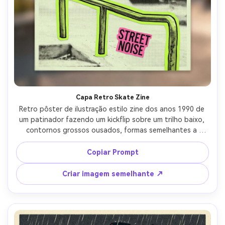
Capa Retro Skate Zine
Retro pôster de ilustração estilo zine dos anos 1990 de 
um patinador fazendo um kickflip sobre um trilho baixo, 
contornos grossos ousados, formas semelhantes a 
colagem e gráficos de adesivos, paleta limitada alta de 
cal, preto e rosa, grão de fotocópia e meio tom, bordas 
Copiar Prompt
de papel cortado áspero, área de manchete como um 
masthead de revista com texto de edição menor, energia 
Criar imagem semelhante ↗
de rua nervosa, lente de 85mm, profundidade de campo 
rasa, iluminação cinematográfica suave-AR 4:5