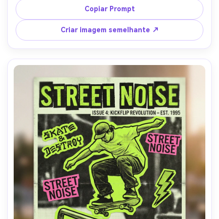
silenciosa de verde floresta, ferrugem e creme, textura de 
Copiar Prompt
impressão granulada, emblema-como enquadramento 
com espaço para um grande nome de destino e pequeno 
Criar imagem semelhante ↗
slogan, composição de cartaz de viagem atemporal, lente 
de 85mm, profundidade de campo rasa-AR 4:5