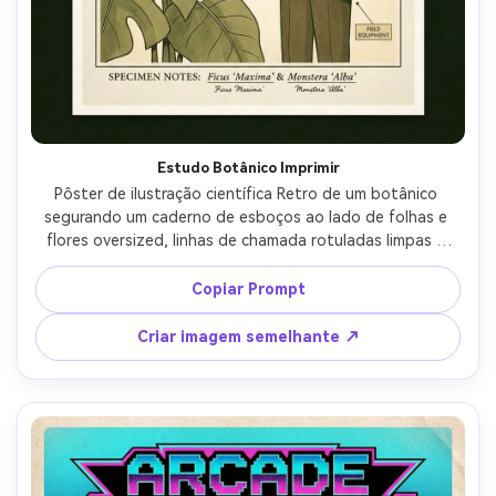
Estudo Botânico Imprimir
Pôster de ilustração científica Retro de um botânico 
segurando um caderno de esboços ao lado de folhas e 
flores oversized, linhas de chamada rotuladas limpas e 
pequenas caixas de legendas, paleta suave de verde 
musgo, sépia e creme, grão de impressão sutil, formas 
Copiar Prompt
simplificadas de meados do século com linhagem precisa, 
espaço de margem generoso para um título e anotações 
Criar imagem semelhante ↗
de espécimes, sensação calma de museu-pôster, lente de 
85mm, profundidade de campo rasa, iluminação 
cinematográfica suave-AR 4:5