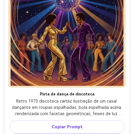
Pista de dança de discoteca
Retro 1970 discoteca cartaz ilustração de um casal 
dançante em roupas espalhadas, bola espelhada acima 
renderizada com facetas geométricas, feixes de luz 
varredura, espaço de tipografia de manchete grosso, 
paleta de ouro, roxo e azul profundo, textura de grão 
Copiar Prompt
brilhante, sombras de meio tom, composição enérgica 