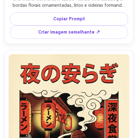
bordas florais ornamentadas, lírios e videiras formando 
um arco decorativo, linha curva elegante, cor plana 
preenche com suaves sotaques gradientes, paleta 
Copiar Prompt
silenciada de sálvia, ouro e marfim, textura de papel 
vintage, área de cartouche de título ornamentada para 
Criar imagem semelhante ↗
texto, composição simétrica, refinado pôster decorativo 
estético, iluminação cinematográfica suave- -ar 4:5