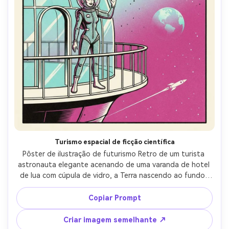
Turismo espacial de ficção científica
Pôster de ilustração de futurismo Retro de um turista 
astronauta elegante acenando de uma varanda de hotel 
de lua com cúpula de vidro, a Terra nascendo ao fundo, 
foguetes elegantes como ícones gráficos simples, 
gradientes desbotados pelo sol, campo de estrelas com 
Copiar Prompt
pontos mínimos, paleta de água, magenta e creme, grão 
de risógrafo e ligeiro sangramento de tinta, área de 
Criar imagem semelhante ↗