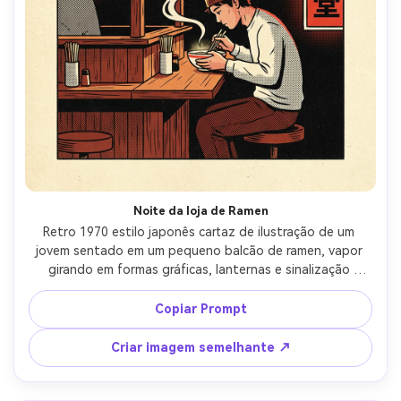
Crie imagens com
IA sem limites.
100% grátis!
Comece Grátis →
Noite da loja de Ramen
Retro 1970 estilo japonês cartaz de ilustração de um 
jovem sentado em um pequeno balcão de ramen, vapor 
girando em formas gráficas, lanternas e sinalização 
renderizados como blocos ousados, paleta limitada de 
vermelho, preto e creme quente, grão de papel gritoso, 
Copiar Prompt
sombras de meio tom, perspectiva simples com forte 
espaço negativo para o texto da manchete, humor 
Criar imagem semelhante ↗
noturno urbano acolhedor, composição clássica de 
anúncio impresso, lente de 85mm, profundidade de 