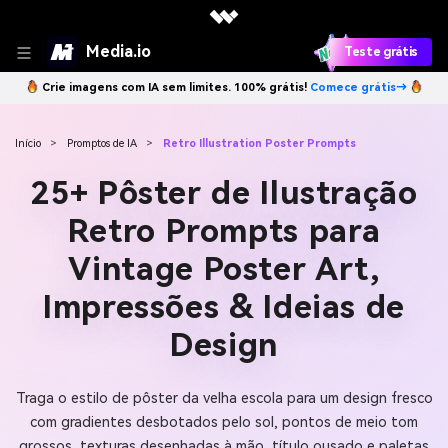
Media.io
Teste grátis
Crie imagens com IA sem limites. 100% grátis!
Comece grátis→
Início
>
Promptos de IA
>
Retro Illustration Poster Prompts
25+ Pôster de Ilustração
Retro Prompts para
Vintage Poster Art,
Impressões & Ideias de
Design
Traga o estilo de pôster da velha escola para um design fresco
com gradientes desbotados pelo sol, pontos de meio tom
grossos, texturas desenhadas à mão, título ousado e paletas