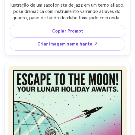
Ilustração de um saxofonista de jazz em um terno afiado, 
pose dramática com instrumento varrendo através do 
quadro, pano de fundo do clube fumaçado com ondas 
sonoras abstratas, hierarquia tipográfica ousada com um 
marcador de nome de banda grande, tintas limitadas em 
Copiar Prompt
azul da meia-noite, carmesim e bege, textura de papel 
áspero, pontos de meio tom grossos para sombras, estilo 
Criar imagem semelhante ↗
de silhueta de alto contraste, composição enérgica 
projetada para um folheto de gig, lente de 85mm, 
profundidade de campo rasa, iluminação cinematográfica 
suave-AR 4:5