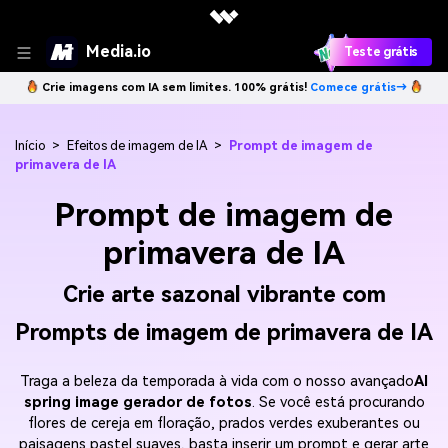
Media.io
Teste grátis
Crie imagens com IA sem limites. 100% grátis!
Comece grátis→
Início
>
Efeitos de imagem de IA
>
Prompt de imagem de
primavera de IA
Prompt de imagem de
primavera de IA
Crie arte sazonal vibrante com
Prompts de imagem de primavera de IA
Traga a beleza da temporada à vida com o nosso avançado
AI
spring image gerador de fotos
. Se você está procurando
flores de cereja em floração, prados verdes exuberantes ou
paisagens pastel suaves, basta inserir um prompt e gerar arte