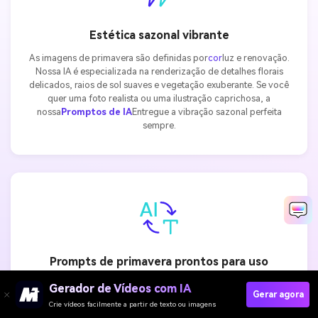
Estética sazonal vibrante
As imagens de primavera são definidas por
cor
luz e renovação.
Nossa IA é especializada na renderização de detalhes florais
delicados, raios de sol suaves e vegetação exuberante. Se você
quer uma foto realista ou uma ilustração caprichosa, a
nossa
Promptos de IA
Entregue a vibração sazonal perfeita
sempre.
Prompts de primavera prontos para uso
Não há necessidade de ser um especialista em engenharia. Nossa
Gerador de Vídeos com IA
Gerar agora
Biblioteca de
prompts de imagem de primavera de IA
É
Crie vídeos facilmente a partir de texto ou imagens
projetado para uso instantâneo. Basta copiar, colar e assistir à IA