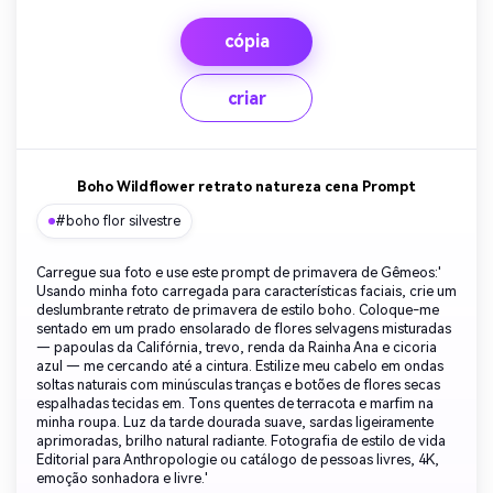
cópia
criar
Boho Wildflower retrato natureza cena Prompt
#boho flor silvestre
Carregue sua foto e use este prompt de primavera de Gêmeos:'
Usando minha foto carregada para características faciais, crie um
deslumbrante retrato de primavera de estilo boho. Coloque-me
sentado em um prado ensolarado de flores selvagens misturadas
— papoulas da Califórnia, trevo, renda da Rainha Ana e cicoria
azul — me cercando até a cintura. Estilize meu cabelo em ondas
soltas naturais com minúsculas tranças e botões de flores secas
espalhadas tecidas em. Tons quentes de terracota e marfim na
minha roupa. Luz da tarde dourada suave, sardas ligeiramente
aprimoradas, brilho natural radiante. Fotografia de estilo de vida
Editorial para Anthropologie ou catálogo de pessoas livres, 4K,
emoção sonhadora e livre.'