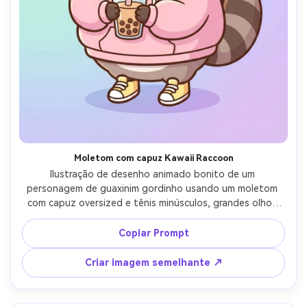
Moletom com capuz Kawaii Raccoon
Ilustração de desenho animado bonito de um 
personagem de guaxinim gordinho usando um moletom 
com capuz oversized e tênis minúsculos, grandes olhos 
brilhantes, paleta de cores pastel suave, contorno limpo 
e ousado, fundo gradiente simples com corações 
Copiar Prompt
flutuantes, pose tímida lúdica segurando um chá boba, 
altamente detalhado mas sombreamento mínimo, 
Criar imagem semelhante ↗
tendência design de personagem kawaii, lente de 85mm, 
profundidade de campo rasa, iluminação cinematográfica 
suave-AR 4:5