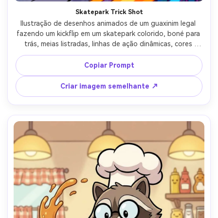
Skatepark Trick Shot
Ilustração de desenhos animados de um guaxinim legal 
fazendo um kickflip em um skatepark colorido, boné para 
trás, meias listradas, linhas de ação dinâmicas, cores 
saturadas brilhantes, contornos ousados, destaques cel-
shaded, fundo de parede de graffiti, vibe jovem enérgica, 
Copiar Prompt
design de personagem nítido e limpo, lente de 85mm, 
profundidade de campo rasa- -ar 4:5
Criar imagem semelhante ↗