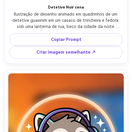
Detetive Noir cena
Ilustração de desenho animado em quadrinhos de um 
detetive guaxinim em um casaco de trincheira e fedora 
sob uma lanterna de rua, beco da cidade da noite 
chuvosa, sombras dramáticas, paleta de cores limitada 
com um sotaque brilhante, contornos de tinta ousada, 
Copiar Prompt
atmosfera humorosa, segurando um caderno e lupa, 
molduras cinematográficas, lente de 85mm, profundidade 
Criar imagem semelhante ↗
de campo rasa-AR 4:5