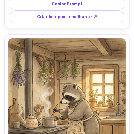
quentes, sensação de papel texturizado macio, 
Copiar Prompt
sombreamento suave, humor saudável do livro de 
histórias, detalhes encantadores nas árvores e grama, 
Criar imagem semelhante ↗
lente de 85mm, profundidade de campo rasa-AR 4:5