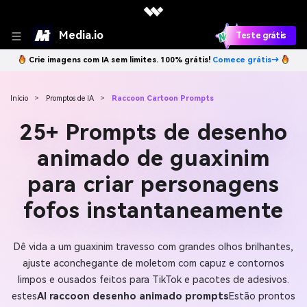
Media.io
Teste grátis
Crie imagens com IA sem limites. 100% grátis!
Comece grátis→
Início
>
Promptos de IA
>
Raccoon Cartoon Prompts
25+ Prompts de desenho
animado de guaxinim
para criar personagens
fofos instantaneamente
Dê vida a um guaxinim travesso com grandes olhos brilhantes,
ajuste aconchegante de moletom com capuz e contornos
limpos e ousados feitos para TikTok e pacotes de adesivos.
estes
AI raccoon desenho animado prompts
Estão prontos