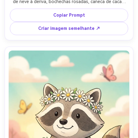
de neve à deriva, bochechas rosadas, caneca de cacau 
quente, paleta de inverno pastel aconchegante, 
contorno grosso, sombreamento cel macio, fundo simples 
Copiar Prompt
com silhuetas de pinheiro, humor de férias comovente, 
lente de 85mm, profundidade de campo rasa, iluminação 
Criar imagem semelhante ↗
cinematográfica suave-AR 4:5