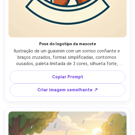
Pose do logotipo da mascote
Ilustração de um guaxinim com um sorriso confiante e 
braços cruzados, formas simplificadas, contornos 
ousados, paleta limitada de 3 cores, silhueta forte, 
acabamento vetorial limpo, composição centrada com 
espaço para texto, design de personagem pronto para 
Copiar Prompt
marca, lente de 85mm, profundidade de campo rasa, 
iluminação cinematográfica suave-AR 4:5
Criar imagem semelhante ↗