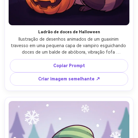
Ladrão de doces de Halloween
Ilustração de desenhos animados de um guaxinim 
travesso em uma pequena capa de vampiro esguichando 
doces de um balde de abóbora, vibração fofa 
assustadora, paleta de cores laranja e roxa, contornos 
limpos e ousados, fundo simples de luz da lua com 
Copiar Prompt
morcegos, sorriso brincalhão, arte de personagem 
sazonal divertida, lente de 85mm, profundidade de 
Criar imagem semelhante ↗
campo rasa, iluminação cinematográfica suave-AR 4:5