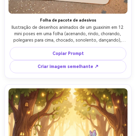
Folha de pacote de adesivos
Ilustração de desenhos animados de um guaxinim em 12 
mini poses em uma folha (acenando, rindo, chorando, 
polegares para cima, chocado, sonolento, dançando), 
borda de adesivo branco grosso, cores planas brilhantes, 
contornos vetoriais nítidos, fundo simples com brilhos 
Copiar Prompt
sutis, rosto expressivo bonito, qualidade do pacote de 
adesivos profissional, lente de 85mm, profundidade de 
Criar imagem semelhante ↗
campo rasa, iluminação cinematográfica suave-AR 4:5