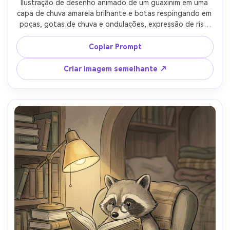
Ilustração de desenho animado de um guaxinim em uma 
capa de chuva amarela brilhante e botas respingando em 
poças, gotas de chuva e ondulações, expressão de riso 
alegre, cores vibrantes, contorno nítido, fundo simples 
suave, arcos de movimento brincalhão, vibração saudável 
Copiar Prompt
de dia chuvoso, lente de 85mm, profundidade de campo 
rasa, iluminação cinematográfica suave-AR 4:5
Criar imagem semelhante ↗