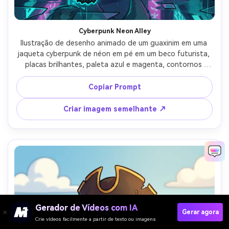
Cyberpunk Neon Alley
Ilustração de desenho animado de um guaxinim em uma 
jaqueta cyberpunk de néon em pé em um beco futurista, 
placas brilhantes, paleta azul e magenta, contornos 
ousados com destaques de borda de néon, reflexos 
estilizados da chuva, pose de rua confiante, humor 
Copiar Prompt
futurista de alta energia, lente de 85mm, profundidade 
de campo rasa- -ar 4:5
Criar imagem semelhante ↗
Gerador de Vídeos com IA
Gerar agora
Crie vídeos facilmente a partir de texto ou imagens