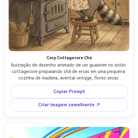
Cozy Cottagecore Chá
Ilustração de desenho animado de um guaxinim no estilo 
cottagecore preparando chá de ervas em uma pequena 
cozinha de madeira, avental vintage, flores secas 
penduradas, luz quente da janela, paleta de cores 
terrosas, linha desenhada à mão com textura de grão 
Copiar Prompt
macio, redemoinhos de vapor aconchegantes, vibe calma 
e reconfortante, bela composição, lente de 85mm, 
Criar imagem semelhante ↗
profundidade de campo rasa-AR 4:5