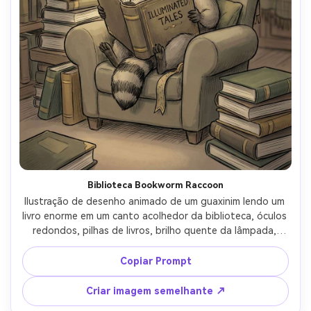
Biblioteca Bookworm Raccoon
Ilustração de desenho animado de um guaxinim lendo um 
livro enorme em um canto acolhedor da biblioteca, óculos 
redondos, pilhas de livros, brilho quente da lâmpada, 
paleta suave silenciada, linha desenhada à mão com 
sombreamento suave, humor estudioso pacífico, cauda 
Copiar Prompt
bonita enrolada em torno de um marcador, lente de 
85mm, profundidade de campo rasa, iluminação 
Criar imagem semelhante ↗
cinematográfica suave-AR 4:5