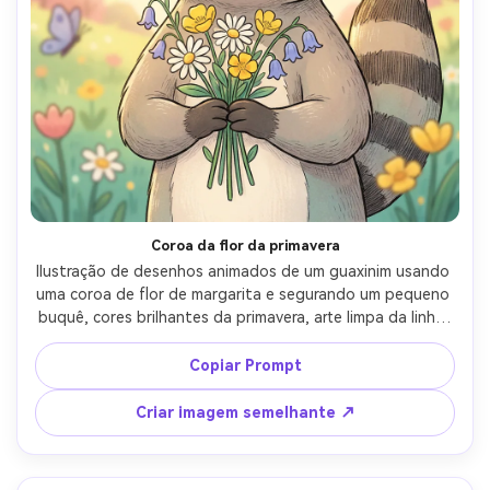
Coroa da flor da primavera
Ilustração de desenhos animados de um guaxinim usando 
uma coroa de flor de margarita e segurando um pequeno 
buquê, cores brilhantes da primavera, arte limpa da linha, 
sombreamento texturizado sutil, sorriso suave, fundo 
com nuvens suaves e borboletas, estética bonita 
Copiar Prompt
adequada para imagem de perfil, lente de 85mm, 
profundidade rasa de campo, iluminação cinematográfica 
Criar imagem semelhante ↗
suave-AR 4:5