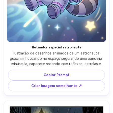
Crie imagens com
IA sem limites.
100% grátis!
Comece Grátis →
flutuador espacial astronauta
Ilustração de desenhos animados de um astronauta 
guaxinim flutuando no espaço segurando uma bandeira 
minúscula, capacete redondo com reflexos, estrelas e 
planetas ao fundo, sotaques de néon, arte de linha limpa, 
sombreamento cel suave, humor caprichoso de ficção 
Copiar Prompt
científica, pose confiante adorável, composição 
semelhante a um pôster, lente de 85mm, profundidade de 
Criar imagem semelhante ↗
campo rasa, iluminação cinematográfica suave-AR 4:5