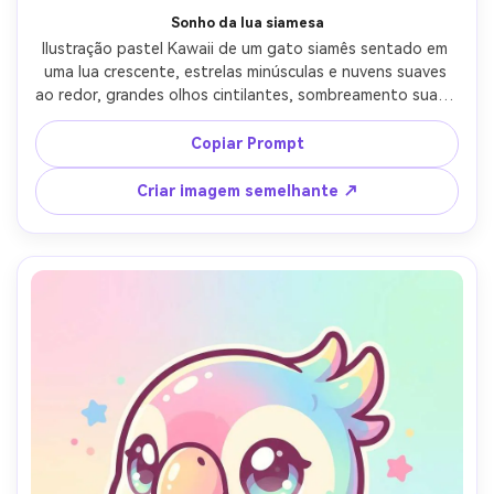
Sonho da lua siamesa
Ilustração pastel Kawaii de um gato siamês sentado em 
uma lua crescente, estrelas minúsculas e nuvens suaves 
ao redor, grandes olhos cintilantes, sombreamento suave 
e arte limpa da linha, paleta noturna de lavanda suave, 
humor mágico calmo, estilo de cartaz de personagem 
Copiar Prompt
bonito de alta qualidade, iluminação cinematográfica 
suave-AR 4:5
Criar imagem semelhante ↗