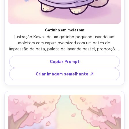
Gatinho em moletom
Ilustração Kawaii de um gatinho pequeno usando um 
moletom com capuz oversized com um patch de 
impressão de pata, paleta de lavanda pastel, proporções 
arredondadas de chibi, arte de linha grossa, 
sombreamento suave, sorriso minúsculo do dente, fundo 
Copiar Prompt
mínimo com corações rabiscados, vibração moderna 
bonita de roupa de rua, lente de 85mm, profundidade de 
Criar imagem semelhante ↗
campo rasa, iluminação cinematográfica suave-AR 4:5