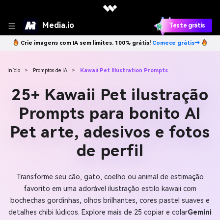
Media.io
Teste grátis
Crie imagens com IA sem limites. 100% grátis!
Comece grátis→
Início
>
Promptos de IA
>
Kawaii Pet Illustration Prompts
25+ Kawaii Pet ilustração
Prompts para bonito AI
Pet arte, adesivos e fotos
de perfil
Transforme seu cão, gato, coelho ou animal de estimação
favorito em uma adorável ilustração estilo kawaii com
bochechas gordinhas, olhos brilhantes, cores pastel suaves e
detalhes chibi lúdicos. Explore mais de 25 copiar e colar
Gemini