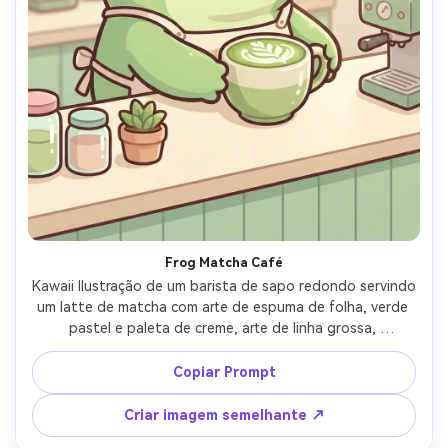
Frog Matcha Café
Kawaii Ilustração de um barista de sapo redondo servindo 
um latte de matcha com arte de espuma de folha, verde 
pastel e paleta de creme, arte de linha grossa, 
sombreamento suave, bochechas rosadas e olhos 
brilhantes, adereços de balcão de café simples, estética 
Copiar Prompt
acolhedora, estilo de ilustração fofo polido, lente de 
85mm, profundidade de campo rasa, iluminação 
Criar imagem semelhante ↗
cinematográfica suave-AR 4:5