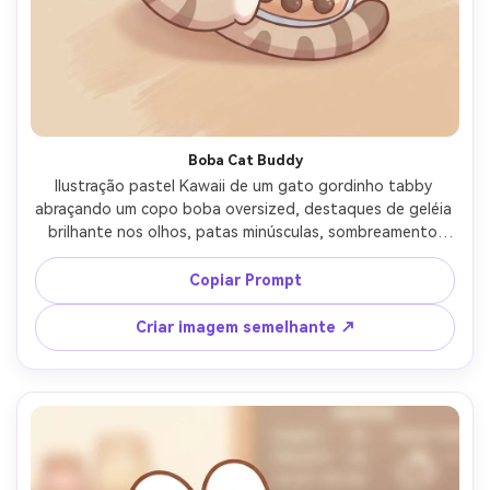
Boba Cat Buddy
Ilustração pastel Kawaii de um gato gordinho tabby 
abraçando um copo boba oversized, destaques de geléia 
brilhante nos olhos, patas minúsculas, sombreamento 
gradiente macio, confeti estrela flutuando ao redor, arte 
de linha limpa, fundo bege quente com formas mínimas, 
Copiar Prompt
vibe acolhedora adorável, design de personagem fofo de 
alta qualidade, lente de 85mm, profundidade de campo 
Criar imagem semelhante ↗
rasa-AR 4:5