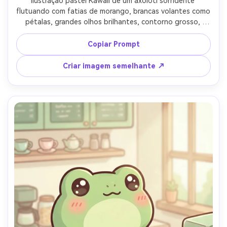
Ilustração pastel Kawaii de um axolotl sorridente 
flutuando com fatias de morango, brancas volantes como 
pétalas, grandes olhos brilhantes, contorno grosso, 
sombreamento macio do airbrush, pequenos brilhos, 
fundo cremoso mínimo, humor fofo e peculiar, arte de 
Copiar Prompt
personagem de alta qualidade, lente de 85mm, 
profundidade de campo rasa, iluminação cinematográfica 
Criar imagem semelhante ↗
suave-AR 4:5