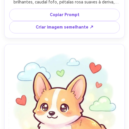
brilhantes, caudal fofo, pétalas rosa suaves à deriva, 
contorno limpo e sombreamento suave, caminho simples 
do parque com detalhes mínimos, humor sonhador da 
Copiar Prompt
primavera, design de personagem inspirado em anime 
fofo polido, lente de 85mm, profundidade de campo rasa, 
Criar imagem semelhante ↗
iluminação cinematográfica suave-AR 4:5