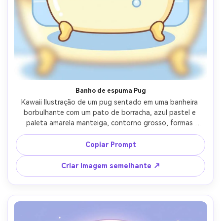
Banho de espuma Pug
Kawaii Ilustração de um pug sentado em uma banheira 
borbulhante com um pato de borracha, azul pastel e 
paleta amarela manteiga, contorno grosso, formas 
arredondadas macias, olhos brilhantes e bochechas 
rubor, fundo azulejado simples, brincalhão spa-dia vibe, 
Copiar Prompt
estilo de arte fofo polido, lente de 85mm, profundidade 
de campo rasa, iluminação cinematográfica suave-AR 4:5
Criar imagem semelhante ↗