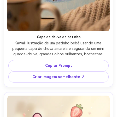
Capa de chuva de patinho
Kawaii Ilustração de um patinho bebê usando uma 
pequena capa de chuva amarela e segurando um mini 
guarda-chuva, grandes olhos brilhantes, bochechas 
rubor, contorno limpo grosso, sombreamento macio, 
pequenos raindrops em um fundo azul pálido, fofura 
Copiar Prompt
aconchegante de dia chuvoso, lente de 85mm, 
profundidade de campo rasa, iluminação cinematográfica 
Criar imagem semelhante ↗
suave-AR 4:5