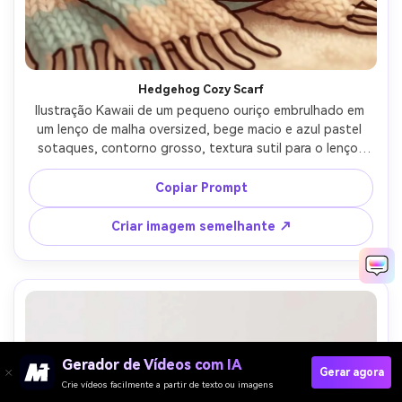
Hedgehog Cozy Scarf
Ilustração Kawaii de um pequeno ouriço embrulhado em 
um lenço de malha oversized, bege macio e azul pastel 
sotaques, contorno grosso, textura sutil para o lenço, 
grandes olhos brilhantes, fundo mínimo com pequenos 
corações, vibração quente de conforto de outono, lente 
Copiar Prompt
de 85mm, profundidade de campo rasa, iluminação 
cinematográfica suave- -ar 4:5
Criar imagem semelhante ↗
Gerador de Vídeos com IA
Gerar agora
Crie vídeos facilmente a partir de texto ou imagens