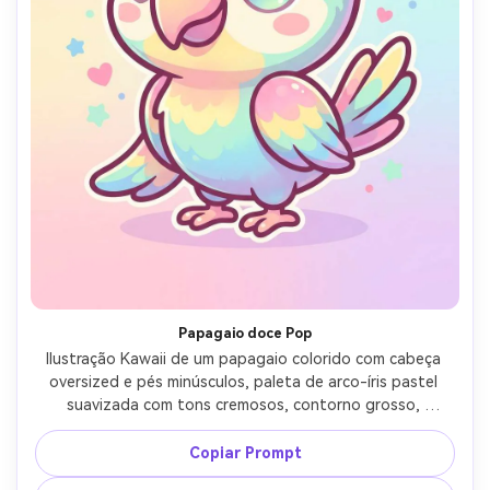
Papagaio doce Pop
Ilustração Kawaii de um papagaio colorido com cabeça 
oversized e pés minúsculos, paleta de arco-íris pastel 
suavizada com tons cremosos, contorno grosso, 
destaques brilhantes dos olhos, pequenas formas de 
confeti de doces, fundo simples, vibração alegre 
Copiar Prompt
enérgica, design de mascote fofo profissional, lente de 