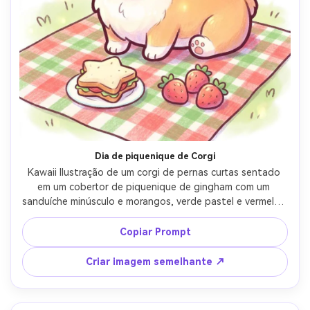
Crie imagens com
IA sem limites.
100% grátis!
Comece Grátis →
Dia de piquenique de Corgi
Kawaii Ilustração de um corgi de pernas curtas sentado 
em um cobertor de piquenique de gingham com um 
sanduíche minúsculo e morangos, verde pastel e vermelho 
sotaques, contorno grosso, sombreamento suave, 
destaques dos olhos brilhantes, fundo mínimo com 
Copiar Prompt
nuvens e corações, vibração alegre e saudável, lente de 
85mm, profundidade de campo rasa- -ar 4:5
Criar imagem semelhante ↗