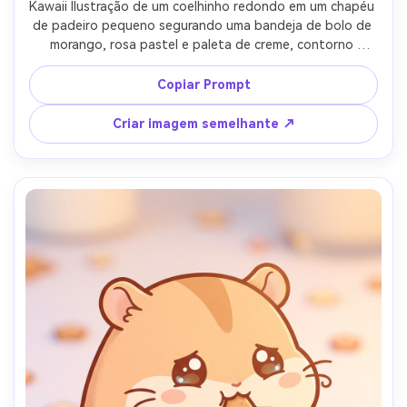
Kawaii Ilustração de um coelhinho redondo em um chapéu 
de padeiro pequeno segurando uma bandeja de bolo de 
morango, rosa pastel e paleta de creme, contorno 
grosso, sombreamento aeroscópico macio, rubor 
pequeno e olhos brilhantes, adereços de contador de 
Copiar Prompt
padaria simples, humor saudável doce, estilo de mascote 
bonito altamente detalhado, lente de 85mm, 
Criar imagem semelhante ↗
profundidade de campo rasa, iluminação cinematográfica 
suave-AR 4:5