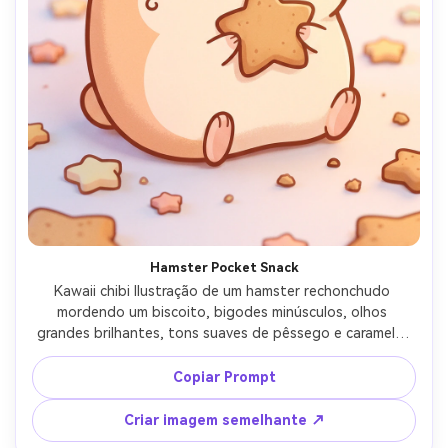
Hamster Pocket Snack
Kawaii chibi Ilustração de um hamster rechonchudo 
mordendo um biscoito, bigodes minúsculos, olhos 
grandes brilhantes, tons suaves de pêssego e caramelo, 
contorno limpo e ousado, textura de grão sutil para calor, 
fundo simples com pequenas estrelas e migalhas, arte de 
Copiar Prompt
personagem irresistivelmente fofa, lente de 85mm, 
profundidade de campo rasa, iluminação cinematográfica 
Criar imagem semelhante ↗
suave- -ar 4:5