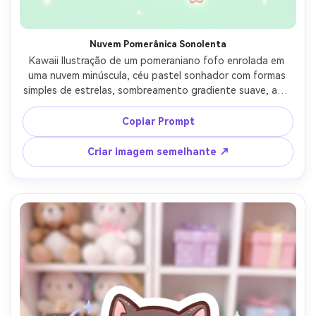
Nuvem Pomerânica Sonolenta
Kawaii Ilustração de um pomeraniano fofo enrolada em 
uma nuvem minúscula, céu pastel sonhador com formas 
simples de estrelas, sombreamento gradiente suave, arte 
de linha limpa grossa, bochechas rosadas e sorriso de 
olhos fechados, humor aconchegante na hora de dormir, 
Copiar Prompt
composição de personagem fofa de alta qualidade, lente 
de 85mm, profundidade de campo rasa, iluminação 
Criar imagem semelhante ↗
cinematográfica suave-AR 4:5