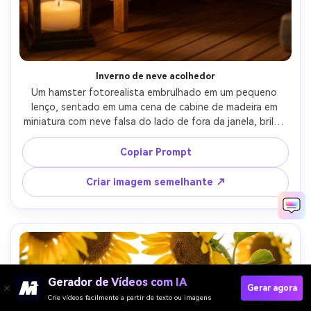
Inverno de neve acolhedor
Um hamster fotorealista embrulhado em um pequeno 
lenço, sentado em uma cena de cabine de madeira em 
miniatura com neve falsa do lado de fora da janela, brilho 
quente de velas, sombras suaves, disparado em Canon R6 
85mm f/1.4, profundidade de campo rasa, humor de 
Copiar Prompt
inverno aconchegante, texturas detalhadas de pele e 
tecido-AR 4:5
Criar imagem semelhante ↗
Gerador de Vídeos com IA
Gerar agora
Crie vídeos facilmente a partir de texto ou imagens