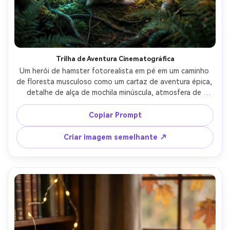
Trilha de Aventura Cinematográfica
Um herói de hamster fotorealista em pé em um caminho 
de floresta musculoso como um cartaz de aventura épica, 
detalhe de alça de mochila minúscula, atmosfera de 
manhã nebulosa, raios de luz volumétricos através das 
árvores, tirado em ângulo baixo para escala dramática, 
Copiar Prompt
tirado em Sony A7S III 35mm f/1.8, cinematográfico azul-
laranja, pele ultra-detalhada, olhos afiados-AR 4:5
Criar imagem semelhante ↗