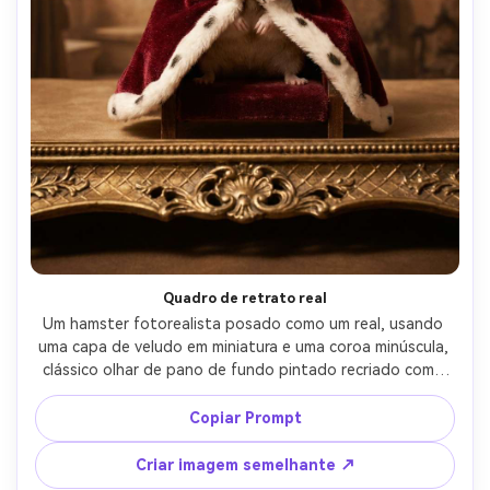
Quadro de retrato real
Um hamster fotorealista posado como um real, usando 
uma capa de veludo em miniatura e uma coroa minúscula, 
clássico olhar de pano de fundo pintado recriado como 
fotografia, iluminação suave Rembrandt, elegante borda 
de moldura dourada em primeiro plano, tirado em Nikon 
Copiar Prompt
Z8 85mm f/1.8, tons quentes ricos, pele ultra-detalhada, 
expressão real-AR 4:5
Criar imagem semelhante ↗