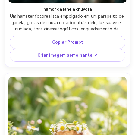
humor da janela chuvosa
Um hamster fotorealista empolgado em um parapeito de 
janela, gotas de chuva no vidro atrás dele, luz suave e 
nublada, tons cinematográficos, enquadramento de 
close-up com bokeh suave de luzes de rua do lado de 
fora, filmado em Sony A7IV 85mm f/1.4, olhos afiados e 
Copiar Prompt
bigodes, atmosfera acolhedora e acolhedora-AR 4:5
Criar imagem semelhante ↗