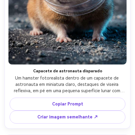
Crie imagens com
IA sem limites.
100% grátis!
Comece Grátis →
Capacete de astronauta disparado
Um hamster fotorealista dentro de um capacete de 
astronauta em miniatura claro, destaques de viseira 
reflexiva, em pé em uma pequena superfície lunar com 
pedras espalhadas, pano de fundo estrelado, luz 
dramática da borda, fotografado em Nikon D850 50mm 
Copiar Prompt
f/1.8, foco nítido nos olhos através do vidro, contraste 
cinematográfico, pele e reflexos ultra-realistas-AR 4:5
Criar imagem semelhante ↗