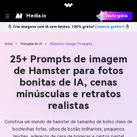
Media.io
Teste grátis
Crie imagens com IA sem limites. 100% grátis!
Comece grátis→
Início
>
Promptos de IA
>
Hamster Image Prompts
25+ Prompts de imagem
de Hamster para fotos
bonitas de IA, cenas
minúsculas e retratos
realistas
Construa um mundo de hamster de tamanho de bolso cheio de
bochechas fofas, olhos de botão brilhantes, pequenos
lanches, adereços de casa de bonecas e cantos pastel