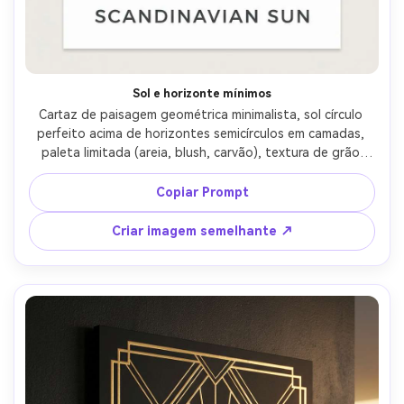
Sol e horizonte mínimos
Cartaz de paisagem geométrica minimalista, sol círculo 
perfeito acima de horizontes semicírculos em camadas, 
paleta limitada (areia, blush, carvão), textura de grão 
macio, margens limpas, área de tipografia moderna 
simples, estilo de arte de parede escandinava calma, lente 
Copiar Prompt
de 85mm, profundidade de campo rasa-AR 4:5
Criar imagem semelhante ↗