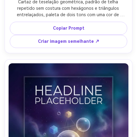
Cartaz de teselação geométrica, padrão de telha 
repetido sem costura com hexágonos e triângulos 
entrelaçados, paleta de dois tons com uma cor de 
sotaque, simetria precisa, acabamento vetorial nítido, 
sobreposição de grão sutil, borda emoldurada e área 
Copiar Prompt
mínima de título para uma impressão de decoração 
moderna, iluminação cinematográfica suave-AR 4:5
Criar imagem semelhante ↗