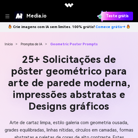
Media.io
Teste grátis
Crie imagens com IA sem limites. 100% grátis!
Comece grátis→
Início
>
Promptos de IA
>
Geometric Poster Prompts
25+ Solicitações de
pôster geométrico para
arte de parede moderna,
impressões abstratas e
Designs gráficos
Arte de cartaz limpa, estilo galeria com geometria ousada,
grades equilibradas, linhas nítidas, círculos em camadas, formas
abstratas e paletas de cores de alto contraste. Estes