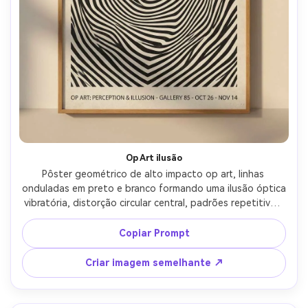
Op Art ilusão
Pôster geométrico de alto impacto op art, linhas 
onduladas em preto e branco formando uma ilusão óptica 
vibratória, distorção circular central, padrões repetitivos 
precisos, área mínima de texto na parte inferior, linhas 
vetoriais nítidas, sensação de impressão de galeria retro, 
Copiar Prompt
contraste intenso, composição visualmente hipnótica, 
lente de 85mm, profundidade de campo rasa, iluminação 
Criar imagem semelhante ↗
cinematográfica suave-AR 4:5