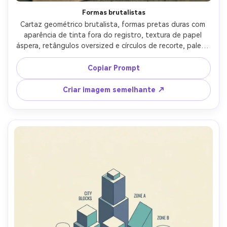
Formas brutalistas
Cartaz geométrico brutalista, formas pretas duras com 
aparência de tinta fora do registro, textura de papel 
áspera, retângulos oversized e círculos de recorte, paleta 
monocromática mínima com um sotaque laranja de aviso, 
substituição de bloco tipográfico negrito, energia de 
Copiar Prompt
design editorial bruto, lente de 85mm, profundidade de 
campo rasa, iluminação cinematográfica suave-AR 4:5
Criar imagem semelhante ↗