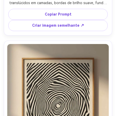
translúcidos em camadas, bordas de brilho suave, fundo 
de carvão escuro, estética técnica elegante, espaço de 
título mínimo, textura de ruído sutil para profundidade, 
Copiar Prompt
design de pôster premium, composição limpa e geometria 
afiada, lente de 85mm, profundidade de campo rasa, 
Criar imagem semelhante ↗
iluminação cinematográfica suave-AR 4:5