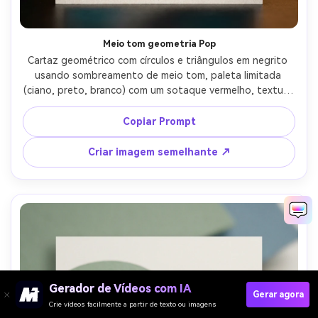
Meio tom geometria Pop
Cartaz geométrico com círculos e triângulos em negrito 
usando sombreamento de meio tom, paleta limitada 
(ciano, preto, branco) com um sotaque vermelho, textura 
de impressão em quadrinhos, forte composição diagonal, 
borda limpa e substituição para manchete, design de alta 
Copiar Prompt
energia perfurador, lente de 85 mm, profundidade de 
campo rasa, iluminação cinematográfica suave-AR 4:5
Criar imagem semelhante ↗
Gerador de Vídeos com IA
Gerar agora
Crie vídeos facilmente a partir de texto ou imagens