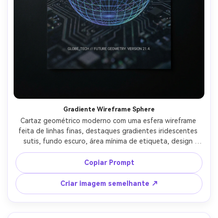
Gradiente Wireframe Sphere
Cartaz geométrico moderno com uma esfera wireframe 
feita de linhas finas, destaques gradientes iridescentes 
sutis, fundo escuro, área mínima de etiqueta, design 
limpo futurista, leve ruído para profundidade, 
composição centrada, estilo polido de cartaz de marca de 
Copiar Prompt
tecnologia, lente de 85mm, profundidade de campo rasa-
AR 4:5
Criar imagem semelhante ↗