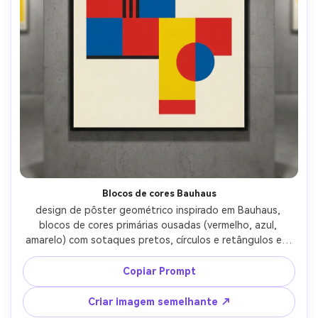
Blocos de cores Bauhaus
design de pôster geométrico inspirado em Bauhaus, 
blocos de cores primárias ousadas (vermelho, azul, 
amarelo) com sotaques pretos, círculos e retângulos em 
equilíbrio dinâmico, espaço negativo forte, textura sutil 
de grão de papel, layout modernista, área mínima de 
Copiar Prompt
manchete sans-serif, aparência vetorial pronta para 
impressão, bordas limpas, alto contraste, estética de 
Criar imagem semelhante ↗
pôster de galeria contemporânea, lente de 85mm, 