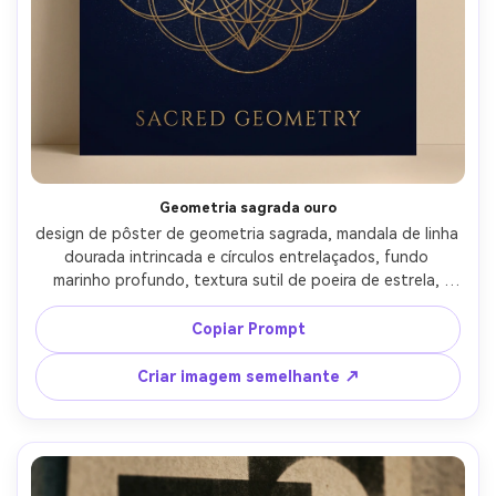
Crie imagens com
IA sem limites.
100% grátis!
Comece Grátis →
Geometria sagrada ouro
design de pôster de geometria sagrada, mandala de linha 
dourada intrincada e círculos entrelaçados, fundo 
marinho profundo, textura sutil de poeira de estrela, 
composição simétrica, área de título mínima elegante, 
sensação de impressão de folha premium, linhas vetoriais 
Copiar Prompt
nítidas, humor calmo e místico, iluminação 
cinematográfica suave-AR 4:5
Criar imagem semelhante ↗