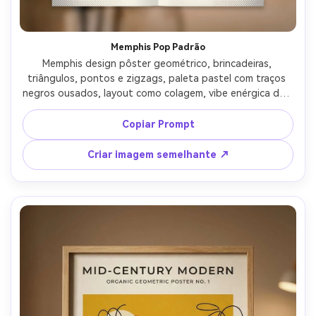
Memphis Pop Padrão
Memphis design pôster geométrico, brincadeiras, 
triângulos, pontos e zigzags, paleta pastel com traços 
negros ousados, layout como colagem, vibe enérgica dos 
anos 80, textura sutil de meio tom, espaço negativo 
equilibrado, acabamento gráfico limpo do pôster com 
Copiar Prompt
substituição para manchete, lente de 85 mm, 
profundidade de campo rasa, iluminação cinematográfica 
Criar imagem semelhante ↗
suave-AR 4:5