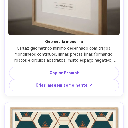
Geometria monolina
Cartaz geométrico mínimo desenhado com traços 
monolíneos contínuos, linhas pretas finas formando 
rostos e círculos abstratos, muito espaço negativo, 
papel texturizado branco, elegante impressão de arte 
moderna, pequeno substituto de legenda, estética limpa 
Copiar Prompt
e sofisticada da galeria, lente de 85mm, profundidade de 
campo rasa, iluminação cinematográfica suave-AR 4:5
Criar imagem semelhante ↗