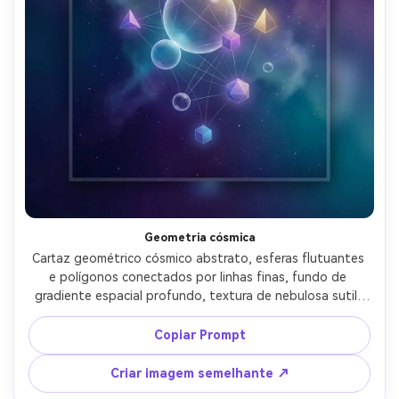
Geometria cósmica
Cartaz geométrico cósmico abstrato, esferas flutuantes 
e polígonos conectados por linhas finas, fundo de 
gradiente espacial profundo, textura de nebulosa sutil, 
pontos de estrelas minúsculas, olhar vetor-encontra-
digital limpo, composição centrada com substituição para 
Copiar Prompt
manchete moderno, humor sonhador de ficção científica, 
lente de 85mm, profundidade de campo rasa, iluminação 
Criar imagem semelhante ↗
cinematográfica suave-AR 4:5