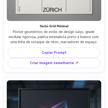
Swiss Grid Minimal
Pôster geométrico de estilo de design suíço, grade 
modular rigorosa, paleta minimalista preto e branco com 
uma linha de sotaque de néon, marcadores de espaço 
assimétrico de tipografia, regras finas e alinhamento 
preciso, muitos espaços em branco, estética vetorial 
Copiar Prompt
ultra-limpa, vibe de pôster de museu moderno, margens 
nítidas, layout de design gráfico profissional, iluminação 
Criar imagem semelhante ↗
cinematográfica suave-AR 4:5