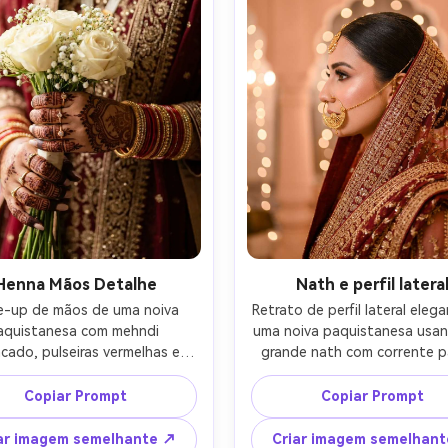
Henna Mãos Detalhe
Nath e perfil latera
e-up de mãos de uma noiva 
Retrato de perfil lateral elega
aquistanesa com mehndi 
uma noiva paquistanesa usan
ncado, pulseiras vermelhas e 
grande nath com corrente pa
uradas, anéis delicados, 
cabelo, coque elegante, dup
ando um pequeno buquê de 
draped, iluminação suave pês
Copiar Prompt
Copiar Prompt
as brancas, roupa de noiva 
fundo fada luzes bokeh, tira
ada suave ao fundo, tirado 
Nikon Z8, 85mm f/1.8, f/2, am
ar imagem semelhante ↗
Criar imagem semelhan