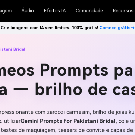
agem
Áudio
Efeitos IA
Comunidade
Recursos
Crie imagens com IA sem limites. 100% grátis!
Comece grátis→
stani Bridal
eos Prompts pa
a — brilho de ca
mpressionante com zardozi carmesim, brilho de joias k
 utilizar
Gemini Prompts for Pakistani Bridal
, cole u
testes de maquiagem, teasers de convite e capas de 