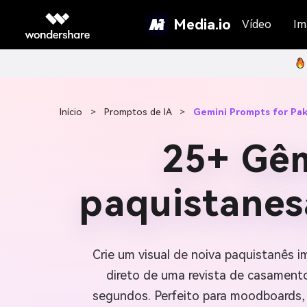
Media.io
Vídeo
Im
Início
>
Promptos de IA
>
Gemini Prompts for Paki
25+ Gêm
paquistanes
Crie um visual de noiva paquistanês i
direto de uma revista de casamento.
segundos. Perfeito para moodboards, 