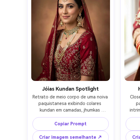
de alta qualidade- -ar 4:5
Jóias Kundan Spotlight
Retrato de meio corpo de uma noiva 
Clos
paquistanesa exibindo colares 
p
kundan em camadas, jhumkas 
intri
declaração e um detalhado matha 
do
patti, sorriso sutil, fundo de estúdio 
segur
Copiar Prompt
neutro com gradiente suave, tirado 
ros
em Sony A1, 85mm f/1.4, luz chave 
embaç
Criar imagem semelhante ↗
Cri