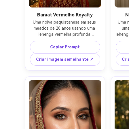
Baraat Vermelho Royalty
N
Uma noiva paquistanesa em seus 
Uma n
meados de 20 anos usando uma 
uma
lehenga vermelha profunda 
leheng
fortemente bordada com zardozi de 
prata,
ouro, choker kundan e haar longo, 
drapa
Copiar Prompt
matha patti e nath, segurando uma 
péro
dupatta vermelha sobre sua cabeça, 
pequen
Criar imagem semelhante ↗
Cri
em pé sob luzes quentes de fadas 
sen
em um casamento, neblina suave ao 
brilhan
fundo, expressão serena confiante, 
limp
tirada em Sony A7IV, 85mm f/1.4, 
dispar
profundidade de campo rasa, 
luz n
retrato de meio corpo, classificação 
suav
de cores quentes cinematográficas, 
corpo i
textura de pele ultra-realista, 
de cas
fotografia de noiva editorial-AR 4:5