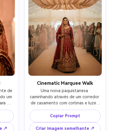
l
Cinematic Marquee Walk
nte de 
Uma noiva paquistanesa 
do um 
caminhando através de um corredor 
ra o 
de casamento com cortinas e luzes 
atta 
de fadas, convidados embaçados 
sego, 
como bokeh, lehenga vermelho 
Copiar Prompt
do em 
profundo com trabalho de ouro, 
biente 
expressão confiante composta, 
te ↗
Criar imagem semelhante ↗