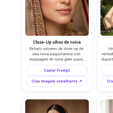
Close-Up olhos de noiva
Retrato extremo de close-up de 
Um
uma noiva paquistanesa com 
vermel
maquiagem de noiva glam suave, 
dupatt
olhos forrados em kohl, cílios 
uma b
longos, brilho de bronze quente, 
borda d
Copiar Prompt
contorno finamente misturado, pele 
livre
orvalhada, fronteira dupatta 
bo
Criar imagem semelhante ↗
Cri
enquadrando seu rosto, 
român
profundidade de campo rasa, tirado 
A7IV
em Canon R5, macro 100mm, f/2.8, 
retroil
iluminação de beleza de estúdio, 
cinema
poros ultra-realistas e detalhe da 
de
linha do cabelo, editorial de beleza 