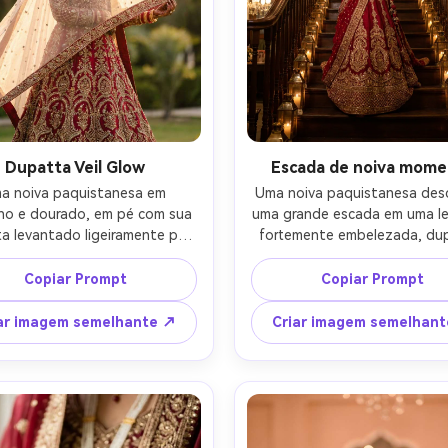
Dupatta Veil Glow
Escada de noiva mom
a noiva paquistanesa em 
Uma noiva paquistanesa des
ho e dourado, em pé com sua 
uma grande escada em uma le
a levantado ligeiramente por 
fortemente embelezada, dup
risa, luz do sol criando uma 
pintada perfeitamente, jói
e véu brilhante, jardim ao ar 
brilhando, cercada por lanter
Copiar Prompt
Copiar Prompt
 local com vegetação suave, 
velas quentes, pose dramátic
keh sonhador, expressão 
elegante, tirada em Nikon Z9
ar imagem semelhante ↗
Criar imagem semelhan
tica calma, tirado em Sony 
f/1.4, luzes práticas quent
, 70-200mm a 135mm, f/2.8, 
misturadas, ângulo ligeiram
uminação da hora dourada, luz 
baixo, composição complet
tográfica da borda, retrato 
fotografia de casamento edito
 noiva fotorealista-AR 4:5
textura de tecido ultra-realis
4:5