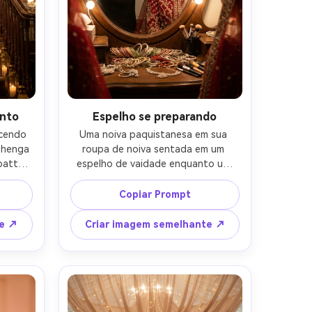
ento
Espelho se preparando
cendo 
Uma noiva paquistanesa em sua 
henga 
roupa de noiva sentada em um 
atta 
espelho de vaidade enquanto um 
as 
maquiador ajusta sua dupatta, 
nas de 
lâmpadas macias refletindo, jóias 
Copiar Prompt
a mas 
espalhadas e pulseiras na mesa, 
, 50mm 
vibração íntima nos bastidores, 
te ↗
Criar imagem semelhante ↗
es 
tirada em Canon R6, 35mm f/1.8, luz 
ente 
interior quente, composição sincera, 
a, 
textura natural da pele, estilo de 
rial, 
casamento documentário-AR 4:5
ta-AR 