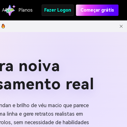
API
Planos
Fazer Logon
Começar grátis
ra noiva
samento real
undan e brilho de véu macio que parece
ma linha e gere retratos realistas em
rolos, sem necessidade de habilidades