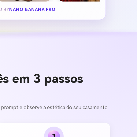
D BY
NANO BANANA PRO
.
ês em 3 passos
m prompt e observe a estética do seu casamento
3