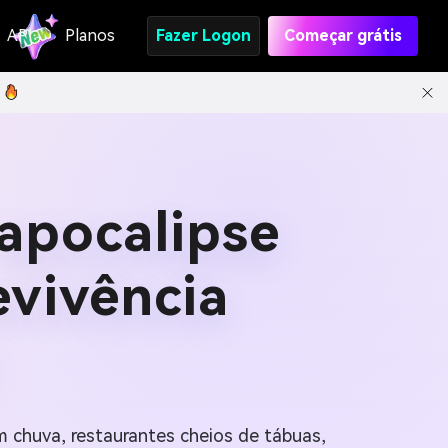
API
Planos
Fazer Logon
Começar grátis
apocalipse
evivência
m chuva, restaurantes cheios de tábuas,