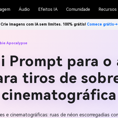
agem
Áudio
Efeitos IA
Comunidade
Recursos
Crie imagens com IA sem limites. 100% grátis!
Comece grátis→
bie Apocalypse
i Prompt para o 
ra tiros de sobr
cinematográfica
tes e cinematográficas: ruas de néon escorregadias co