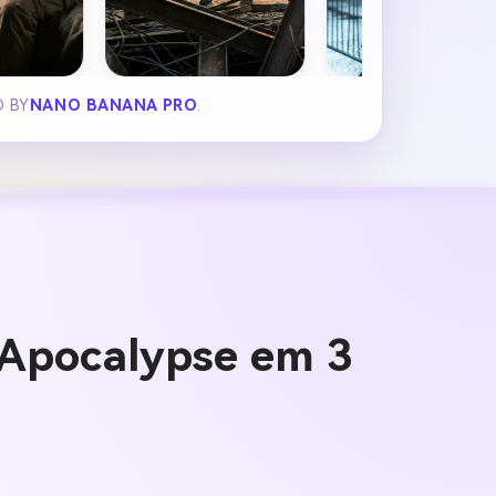
D BY
NANO BANANA PRO
.
Apocalypse em 3