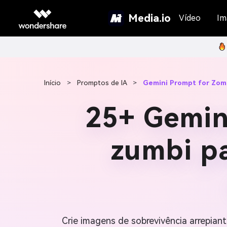
Media.io
Vídeo
Im
Início
>
Promptos de IA
>
Gemini Prompt for Zom
25+ Gemin
zumbi pa
Crie imagens de sobrevivência arrepian