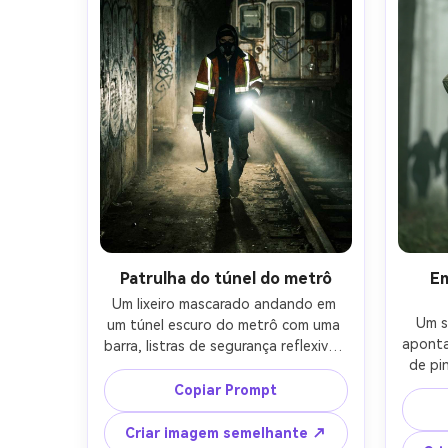
cinematográfico azul-laranja, foco 
nítido, qualidade do filme-AR 4:5
Patrulha do túnel do metrô
Em
Um lixeiro mascarado andando em 
Um s
um túnel escuro do metrô com uma 
aponta
barra, listras de segurança reflexivas 
de pin
em uma jaqueta rasgada, feixe de 
manchad
lanterna cortando a poeira, paredes 
Copiar Prompt
de
de graffiti e vagão de trem 
silhue
abandonado atrás, filmado em 
Criar imagem semelhante ↗