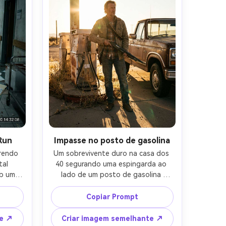
Run
Impasse no posto de gasolina
rendo 
Um sobrevivente duro na casa dos 
al 
40 segurando uma espingarda ao 
b uma 
lado de um posto de gasolina 
Cruz 
abandonado na hora de ouro, 
tes 
bombas rachadas, ervas daninhas, 
Copiar Prompt
s 
caminhão empoeirada, camisa 
e em 
xadrez e cinto de munição, brilho 
te ↗
Criar imagem semelhante ↗