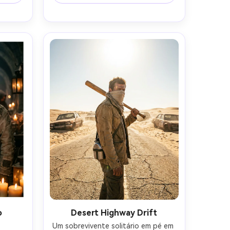
 III 
solar e longas sombras, disparado 
va 
em Nikon D850 com 85mm f/1.8, 
imento 
molduras de corpo inteiro, vibe 
hos 
cinematográfica do apocalipse 
 de 
ocidental, pele e tecido 
4:5
fotorealistas, cor quente e gritty 
Grau-AR 4:5
o
Desert Highway Drift
Um sobrevivente solitário em pé em 