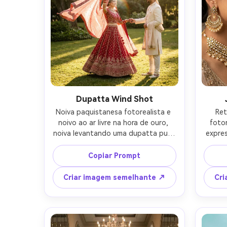
Dupatta Wind Shot
Noiva paquistanesa fotorealista e 
Ret
noivo ao ar livre na hora de ouro, 
fotor
noiva levantando uma dupatta pura 
expres
que pega o vento como um véu, 
tikka,
noivo segurando suavemente sua 
noi
Copiar Prompt
mão, sorrisos sutis, local do jardim, 
sherwa
sol quente, Leica SL2, 75mm f/2, 
test
Criar imagem semelhante ↗
Cri
corpo inteiro vertical, classificação 
suave
de cores cinematográficas, detalhe 
Son
de textura de tecido natural-AR 4:5
aper
olha