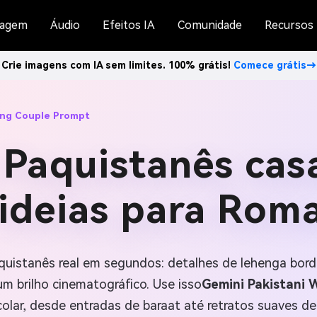
agem
Áudio
Efeitos IA
Comunidade
Recursos
Crie imagens com IA sem limites. 100% grátis!
Comece grátis→
ing Couple Prompt
Paquistanês cas
ideias para Roma
istanês real em segundos: detalhes de lehenga bordad
m brilho cinematográfico. Use isso
Gemini Pakistani
colar, desde entradas de baraat até retratos suaves d