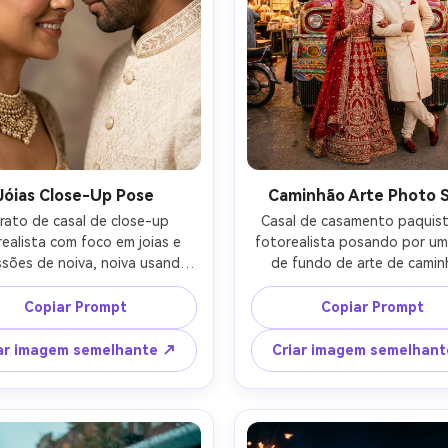
Jóias Close-Up Pose
Caminhão Arte Photo 
rato de casal de close-up 
Casal de casamento paquist
ealista com foco em joias e 
fotorealista posando por um
sões de noiva, noiva usando 
de fundo de arte de camin
 jhumkas e colar em camadas, 
vibrante, noiva em lehenga ver
vo em detalhe de gola de 
noivo em sherwani creme, po
Copiar Prompt
Copiar Prompt
ni bordado, pose de testa a 
confiante lúdica, padrões col
a, luz de chave de estúdio 
e sotaques de néon atrás dele
ar imagem semelhante ↗
Criar imagem semelhan
 com preenchimento quente, 
ambiente à noite, Canon R6,
y A7R V, 85mm f/1.4, crop 
f/1.8, retrato de corpo intei
tado, poros ultra-realistas, 
detalhes nítidos, rua mod
r editorial brilhante-AR 4:5
Editorial Grau de cor- -ar