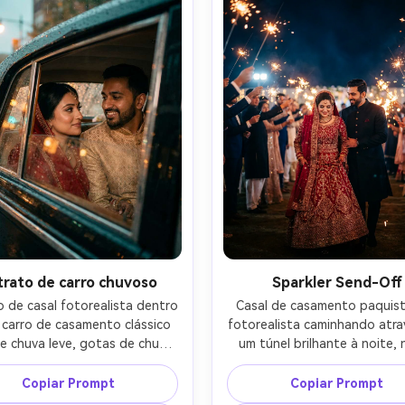
trato de carro chuvoso
Sparkler Send-Off
 de casal fotorealista dentro 
Casal de casamento paquist
carro de casamento clássico 
fotorealista caminhando atra
e chuva leve, gotas de chuva 
um túnel brilhante à noite, n
nela, noiva em vermelho com 
segurando lehenga ligeirame
quiagem macia, noivo em 
noivo guiando-a, convidad
Copiar Prompt
Copiar Prompt
wani, olhar terno, luzes da 
embaçados, faíscas congelad