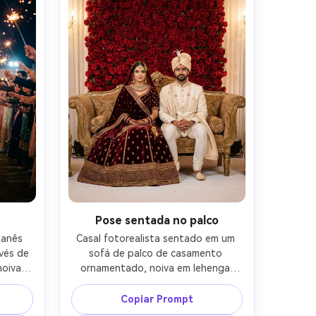
Pose sentada no palco
anês 
Casal fotorealista sentado em um 
vés de 
sofá de palco de casamento 
oiva 
ornamentado, noiva em lehenga 
nte, 
marrom profundo com textura de 
os 
veludo, noivo em sherwani branco 
Copiar Prompt
as no 
com turbante, postura real 