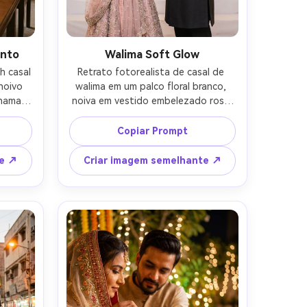
ento
Walima Soft Glow
 casal 
Retrato fotorealista de casal de 
noivo 
walima em um palco floral branco, 
ama, 
noiva em vestido embelezado rosa 
fim e 
pastel com cortina de dupatta, 
eto 
noivo em smoking de carvão ou 
Copiar Prompt
emente 
sherwani, segurar a mão elegante, 
da em 
champanhe fada luzes bokeh, 
te ↗
Criar imagem semelhante ↗
 Nikon 
iluminação de beleza suave, Fujifilm 
ão 
GFX 100S, 110mm f/2, cintura-para-
as 
cima molduras, fundo cremoso 
as-AR 
desfocado, acabamento editorial 
high-end- -ar 4:5