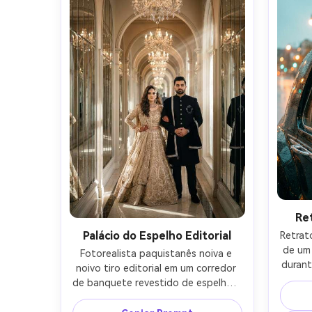
Re
Palácio do Espelho Editorial
Retrato
de um 
Fotorealista paquistanês noiva e 
durant
noivo tiro editorial em um corredor 
na ja
de banquete revestido de espelhos, 
ma
reflexos simétricos, noiva em 
sher
lehenga de ouro champanhe, noivo 