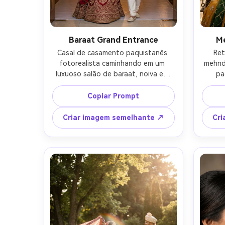
Baraat Grand Entrance
Me
Casal de casamento paquistanês 
Ret
fotorealista caminhando em um 
mehnd
luxuoso salão de baraat, noiva em 
pa
lehenga vermelho profundo com 
marigo
bordados zari de ouro pesado e 
noiva 
Copiar Prompt
joias kundan, noivo em sherwani de 
com he
marfim com roubado vermelho, palco 
de kurt
Criar imagem semelhante ↗
Cri
floral atrás deles, convidados 
dhol n
borrados, luzes quentes de 
dour
tungstênio, luz cinematográfica de 
enqu
borda, disparado em Sony A7IV, 
class
85mm f/1.4, vertical de corpo inteiro, 
natura
profundidade de campo rasa, 
textura de pele ultra-real, gradação 
de cores editorial-AR 4:5