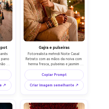
Spot
Gajra e pulseiras
anês 
Fotorealista mehndi Noite Casal 
 pano 
Retrato com as mãos da noiva com 
hão 
henna fresca, pulseiras e jasmim 
melha, 
gajra, noivo ajustando sua borda 
stura 
dupatta, pose respeitosa íntima, 
Copiar Prompt
oridos 
corda de luzes e velas, fotografia 
s, luz 
quente em baixa luz, Nikon Z6 II, 
te ↗
Criar imagem semelhante ↗
 35mm 
50mm f/1.4, enquadramento 
ro, 
próximo, bokeh suave, olhar livre de 
erna-
ruído limpo-AR 4:5
 4:5