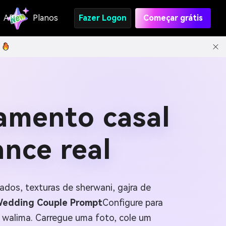
API
Planos
Fazer Logon
Começar grátis
amento casal
nce real
os, texturas de sherwani, gajra de
 Wedding Couple Prompt
Configure para
e walima. Carregue uma foto, cole um