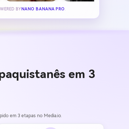
OWERED BY
NANO BANANA PRO
.
 paquistanês em 3
pido em 3 etapas no Media.io.