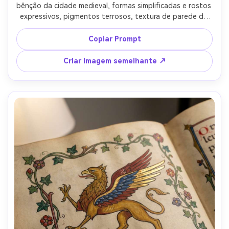
bênção da cidade medieval, formas simplificadas e rostos 
expressivos, pigmentos terrosos, textura de parede de 
gesso, contornos grossos, escala hierárquica (figuras 
importantes maiores), elementos de enquadramento de 
Copiar Prompt
arco, vermelhos e ocres atenuados, humor comunitário 
solene, autenticidade histórica, painel narrativo 
Criar imagem semelhante ↗
lindamente composto, iluminação cinematográfica suave-
AR 4:5