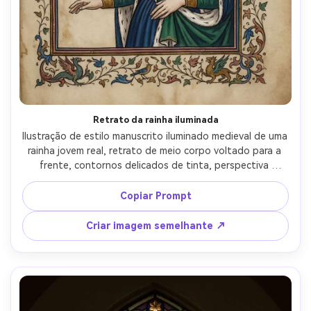
Retrato da rainha iluminada
Ilustração de estilo manuscrito iluminado medieval de uma 
rainha jovem real, retrato de meio corpo voltado para a 
frente, contornos delicados de tinta, perspectiva 
medieval plana, halo de folha de ouro e filigrana, vestes 
de tom de joia com acabamento de ermínio, ornamentado 
Copiar Prompt
decorado inicial no canto, linhas de caligrafia latina, 
textura de pergaminho, borda floral intrincada e 
Criar imagem semelhante ↗
pequenos pássaros nas margens, humor sereno e 
poderoso, altamente detalhado, iluminação de qualidade 
de museu, lente de 85mm, profundidade de campo rasa, 
iluminação cinematográfica suave-AR 4:5