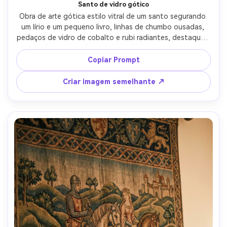
Santo de vidro gótico
Obra de arte gótica estilo vitral de um santo segurando 
um lírio e um pequeno livro, linhas de chumbo ousadas, 
pedaços de vidro de cobalto e rubi radiantes, destaques 
luminosos, composição simétrica da janela da catedral, 
moldura de arco apontado, traceria decorativa, motivos 
Copiar Prompt
medievais sutis (videiras, estrelas), expressão calma 
reverente, harmonia de cores ricas, textura de vidro 
Criar imagem semelhante ↗
artesanal, composição de obra-prima-AR 4:5