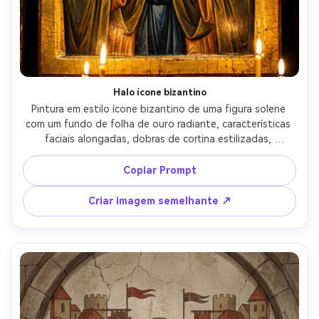
Halo ícone bizantino
Pintura em estilo ícone bizantino de uma figura solene 
com um fundo de folha de ouro radiante, características 
faciais alongadas, dobras de cortina estilizadas, 
sombreamento delicado de tempera de ovo, inscrições de 
estilo grego, halo ornamentado com padrões 
Copiar Prompt
carimbados, pose sagrada frontal, composição simétrica, 
textura de verniz e craquelure envelhecida, atmosfera 
Criar imagem semelhante ↗
devocional, iconografia de obra-prima, iluminação 
cinematográfica suave- -ar 4:5