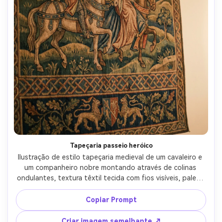
Tapeçaria passeio heróico
Ilustração de estilo tapeçaria medieval de um cavaleiro e 
um companheiro nobre montando através de colinas 
ondulantes, textura têxtil tecida com fios visíveis, paleta 
de cores medieval limitada, cavalos estilizados e 
folhagem, bandas de borda decorativas com motivos 
Copiar Prompt
repetidos, composição de livro de histórias como uma 
parede pendurada, achatamento suave e ênfase padrão, 
Criar imagem semelhante ↗