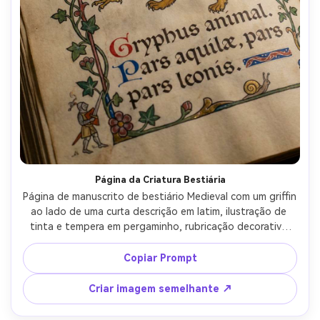
Página da Criatura Bestiária
Página de manuscrito de bestiário Medieval com um griffin 
ao lado de uma curta descrição em latim, ilustração de 
tinta e tempera em pergaminho, rubricação decorativa 
vermelha e azul, borda ornamentada com videiras de hera, 
pequenos rabiscos marginais, perspectiva plana, 
Copiar Prompt
sotaques dourados, detalhes de criaturas rotuladas, 
realismo de manuscrito antigo, iluminação altamente 
Criar imagem semelhante ↗
detalhada, lente de 85mm, profundidade de campo rasa, 
iluminação cinematográfica suave-AR 4:5