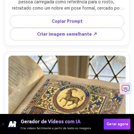
pessoa carregada como referência para o rosto, 
retratado como um nobre em pose formal, cercado por 
um brasão personalizado, animais heráldicos e 
pergaminhos de bandeira com texto de lema, filigrana de 
Copiar Prompt
folha de ouro, textura de pergaminho, iniciais decoradas, 
ricos pigmentos medievais, humor atemporal digno, lente 
Criar imagem semelhante ↗
de 85mm, profundidade de campo rasa, iluminação 
cinematográfica suave-AR 4:5
Gerador de Vídeos com IA
Gerar agora
Crie vídeos facilmente a partir de texto ou imagens