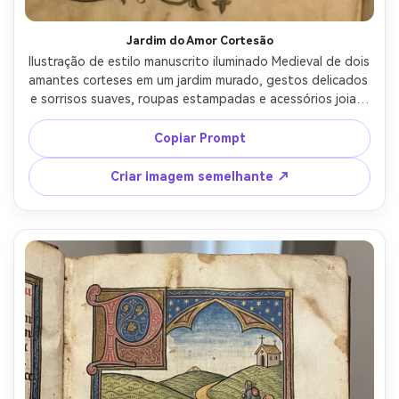
Jardim do Amor Cortesão
Ilustração de estilo manuscrito iluminado Medieval de dois 
amantes corteses em um jardim murado, gestos delicados 
e sorrisos suaves, roupas estampadas e acessórios joias, 
flores estilizadas e treliça, sotaques de folhas de ouro 
em ornamentos de cabelo, borda ornamentada com 
Copiar Prompt
pássaros e videiras, atmosfera cavalheira romântica, 
composição refinada como um livro de cenas de horas, 
Criar imagem semelhante ↗
lente de 85mm, profundidade de campo rasa, iluminação 
cinematográfica suave-AR 4:5