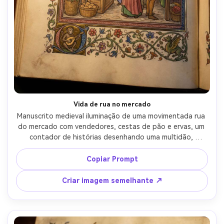
Vida de rua no mercado
Manuscrito medieval iluminação de uma movimentada rua 
do mercado com vendedores, cestas de pão e ervas, um 
contador de histórias desenhando uma multidão, 
edifícios com moldura de madeira, perspectiva plana com 
contornos de tinta nítidos, pigmentos brilhantes, 
Copiar Prompt
pequenas figuras marginais bem-humoradas espiando da 
fronteira, moldura ornamentada com motivos florais, 
Criar imagem semelhante ↗
animado humor medieval cotidiano, lente de 85mm, 
profundidade de campo rasa, iluminação cinematográfica 
suave- -ar 4:5