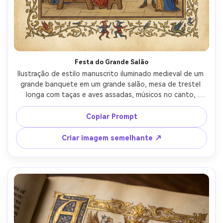
Festa do Grande Salão
Ilustração de estilo manuscrito iluminado medieval de um 
grande banquete em um grande salão, mesa de trestel 
longa com taças e aves assadas, músicos no canto, 
tapeçarias nas paredes, perspectiva medieval plana e 
pigmentos vívidos, sotaques de folha de ouro em lustre e 
Copiar Prompt
bordas, humor celebrativo quente, videiras marginais 
ornamentadas e pequenos bustardos, lente de 85mm, 
Criar imagem semelhante ↗
profundidade de campo rasa, iluminação cinematográfica 
suave-AR 4:5