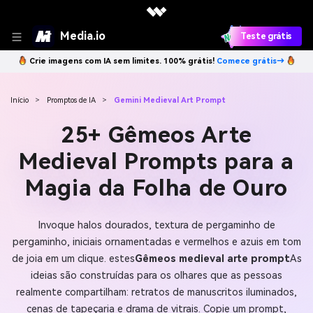
Media.io
Teste grátis
Crie imagens com IA sem limites. 100% grátis!
Comece grátis→
Início
>
Promptos de IA
>
Gemini Medieval Art Prompt
25+ Gêmeos Arte
Medieval Prompts para a
Magia da Folha de Ouro
Invoque halos dourados, textura de pergaminho de
pergaminho, iniciais ornamentadas e vermelhos e azuis em tom
de joia em um clique. estes
Gêmeos medieval arte prompt
As
ideias são construídas para os olhares que as pessoas
realmente compartilham: retratos de manuscritos iluminados,
cenas de tapeçaria e drama de vitrais. Copie um prompt,