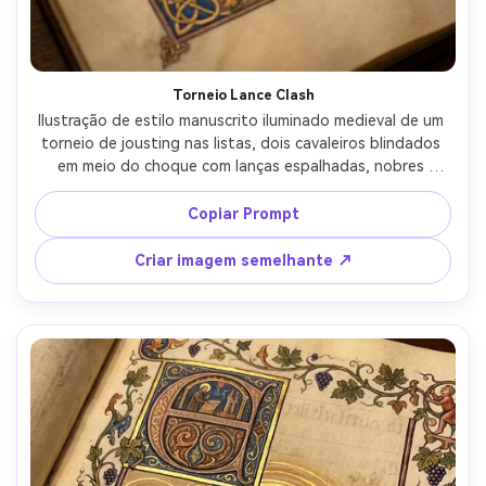
Crie imagens com
IA sem limites.
100% grátis!
Torneio Lance Clash
Ilustração de estilo manuscrito iluminado medieval de um 
Comece Grátis →
torneio de jousting nas listas, dois cavaleiros blindados 
em meio do choque com lanças espalhadas, nobres 
torcendo em uma galeria, bandeiras heráldicas e brasões, 
pigmentos medievais brilhantes, sotaques de folha de 
Copiar Prompt
ouro, borda decorativa com rosas e nós, composição 
diagonal dinâmica, energia celebrativa, lente de 85mm, 
Criar imagem semelhante ↗
profundidade de campo rasa, iluminação cinematográfica 
suave-AR 4:5