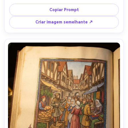
renderizado como destaques medievais planos, letra 
inicial decorada na página, textura de pergaminho, 
Copiar Prompt
videiras marginais rastejando ao redor da moldura, 
expressão focada calma, cenário monástico autêntico, 
Criar imagem semelhante ↗
iluminação finamente detalhada, lente de 85mm, 
profundidade de campo rasa-AR 4:5