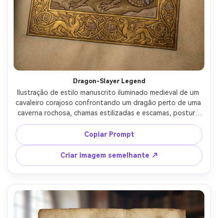
Dragon-Slayer Legend
Ilustração de estilo manuscrito iluminado medieval de um 
cavaleiro corajoso confrontando um dragão perto de uma 
caverna rochosa, chamas estilizadas e escamas, postura 
heróica, escudo heráldico, detalhes de folha de ouro na 
armadura e borda, perspectiva medieval dramática mas 
Copiar Prompt
plana, moldura ornamentada com videiras entrelaçadas, 
intensidade lenda-como, iluminação altamente 
Criar imagem semelhante ↗
detalhada, lente de 85mm, profundidade de campo rasa, 
iluminação cinematográfica suave-AR 4:5