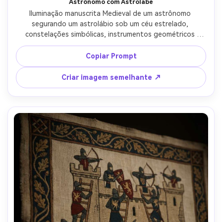
Astrônomo com Astrolabe
Iluminação manuscrita Medieval de um astrônomo 
segurando um astrolábio sob um céu estrelado, 
constelações simbólicas, instrumentos geométricos 
desenhados como um diagrama escolástico, tinta e 
tempera em pergaminho, rótulos rubricados, borda 
Copiar Prompt
ornamentada com luas crescentes, humor acadêmico 
contemplativo, composição belamente equilibrada, lente 
Criar imagem semelhante ↗
de 85mm, profundidade de campo rasa, iluminação 
cinematográfica suave-AR 4:5