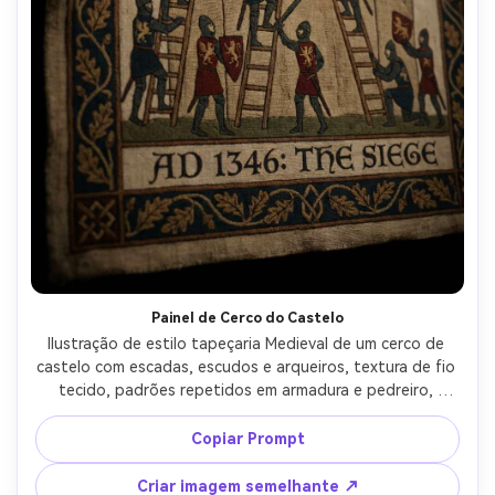
Painel de Cerco do Castelo
Ilustração de estilo tapeçaria Medieval de um cerco de 
castelo com escadas, escudos e arqueiros, textura de fio 
tecido, padrões repetidos em armadura e pedreiro, 
silhuetas dramáticas simplificadas, faixas de borda 
decorativas, clareza narrativa como uma parede histórica 
Copiar Prompt
pendurada, humor épico tenso, olhar têxtil ricamente 
detalhado, lente de 85mm, profundidade de campo rasa, 
Criar imagem semelhante ↗