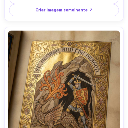
desgastada, humilde humor esperançoso, composição de 
painel narrativo com autenticidade medieval, lente de 
Criar imagem semelhante ↗
85mm, profundidade de campo rasa, iluminação 
cinematográfica suave-AR 4:5