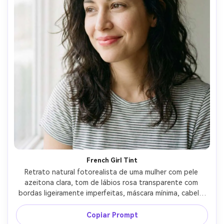
French Girl Tint
Retrato natural fotorealista de uma mulher com pele 
azeitona clara, tom de lábios rosa transparente com 
bordas ligeiramente imperfeitas, máscara mínima, cabelo 
bagunçado sem esforço, topo listrado, luz macia da 
janela da manhã, tirado em Leica SL2 50mm f/2, close-up 
Copiar Prompt