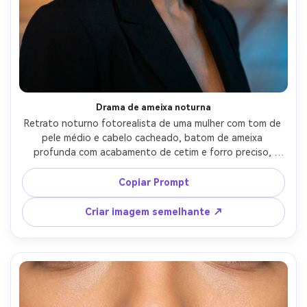
Drama de ameixa noturna
Retrato noturno fotorealista de uma mulher com tom de 
pele médio e cabelo cacheado, batom de ameixa 
profunda com acabamento de cetim e forro preciso, 
olhos de bronze fumaçado, blazer preto, bokeh da noite 
da cidade ao fundo, luz de rua quente misturada com 
Copiar Prompt
preenchimento fresco, tirado em Sony A7S III 85mm f/1.4, 
enquadramento de close-up, contraste cinematográfico, 
Criar imagem semelhante ↗
textura realista dos lábios-AR 4:5