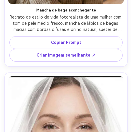
Mancha de baga aconchegante
Retrato de estilo de vida fotorealista de uma mulher com 
tom de pele médio fresco, mancha de lábios de bagas 
macias com bordas difusas e brilho natural, suéter de 
malha grosso aconchegante, bun bagunçado, lâmpada 
interna quente mais luz de preenchimento de janela, 
Copiar Prompt
tirado em Nikon Z6II 85mm f/1.8, close-up molduras, 
bokeh suave, textura realista dos lábios, vibração íntima 
Criar imagem semelhante ↗
do outono-AR 4:5