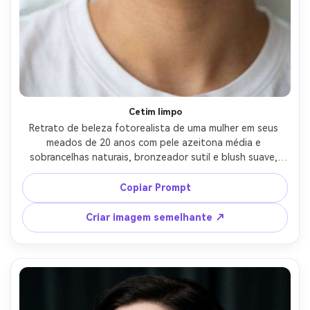
Cetim limpo
Retrato de beleza fotorealista de uma mulher em seus 
meados de 20 anos com pele azeitona média e 
sobrancelhas naturais, bronzeador sutil e blush suave, 
usando um batom de cetim quente com um arco de 
cupido limpo e nítido e centro ligeiramente delineado, 
Copiar Prompt
maquiagem mínima dos olhos, camiseta branca e aros 
dourados, luz brilhante da janela, tirado em Sony A7IV 
Criar imagem semelhante ↗
85mm f/1.8, enquadramento de close-up do nariz ao 
queixo com profundidade de campo rasa, poros 
verdadeiros à pele, textura natural dos lábios, 
classificação editorial de cores- -ar 4:5