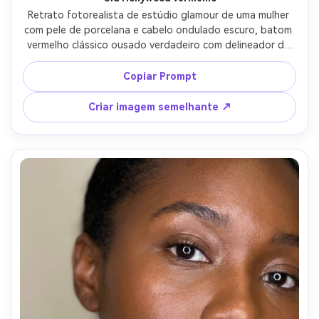
Retrato fotorealista de estúdio glamour de uma mulher 
com pele de porcelana e cabelo ondulado escuro, batom 
vermelho clássico ousado verdadeiro com delineador de 
lábios preciso e simetria perfeita, delineador alado, base 
fosca macia, vestido de cetim preto, iluminação dramática 
Copiar Prompt
Rembrandt com sombras suaves, tirado em Canon R5 
85mm f/1.4, enquadramento de cabeça e ombros, foco 
Criar imagem semelhante ↗
nítido nos lábios, grão de filme sutil, olhar de campanha 
de beleza de luxo-AR 4:5