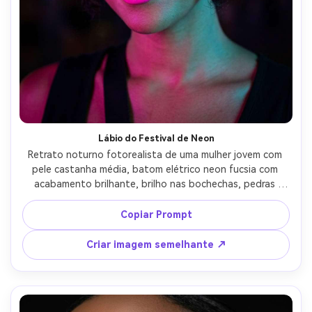
Lábio do Festival de Neon
Retrato noturno fotorealista de uma mulher jovem com 
pele castanha média, batom elétrico neon fucsia com 
acabamento brilhante, brilho nas bochechas, pedras 
minúsculas do rosto, cabelo em pãezinhos espaciais, 
luzes coloridas do festival bokeh atrás, iluminação mista 
Copiar Prompt
com géis magenta e ciano, tirado em Sony A7IV 50mm 
f/1.4, enquadramento de close-up, alto contraste, grau 
Criar imagem semelhante ↗
cinematográfico vibrante-AR 4:5