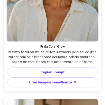
Praia Coral Glow
Retrato fotorealista ao ar livre iluminado pelo sol de uma 
mulher com pele bronzeada dourada e cabelo ondulado, 
batom de coral fresco com acabamento de bálsamo 
brilhante, maquiagem mínima e sardas beijadas pelo sol, 
usando uma camisa de linho, dunas de praia suavemente 
Copiar Prompt
borradas atrás, retroiluminação de hora dourada, tirado 
em Canon R5 70mm f/2.8, enquadramento de close-up, 
Criar imagem semelhante ↗
classificação quente e vibrante, textura natural da pele-
AR 4:5