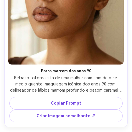
Forro marrom dos anos 90
Retrato fotorealista de uma mulher com tom de pele 
médio quente, maquiagem icônica dos anos 90 com 
delineador de lábios marrom profundo e batom caramelo 
mais claro no centro, acabamento de cetim, sobrancelhas 
finas e olho fumaçado marrom, cabelo em um clipe de 
Copiar Prompt
garra, luz do dia interior perto de uma janela, tirado em 
Canon EOS R6 50mm f/1.2, close-up de meio rosto 
Criar imagem semelhante ↗
enfatizando os lábios, pregas realistas dos lábios, 
classificação de cores inspiradas no vintage-AR 4:5