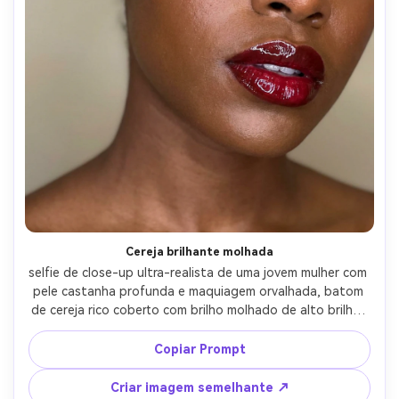
Cereja brilhante molhada
selfie de close-up ultra-realista de uma jovem mulher com 
pele castanha profunda e maquiagem orvalhada, batom 
de cereja rico coberto com brilho molhado de alto brilho, 
destaques especulares fortes, lábios ligeiramente 
separados, reflexos brilhantes de uma luz de anel, fundo 
Copiar Prompt
limpo, tirado em retrato estilo iPhone com distorção 
natural corrigida, detalhe afiado dos lábios, translúcidez 
Criar imagem semelhante ↗