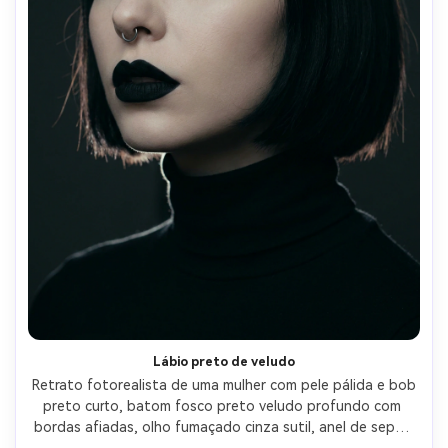
Lábio preto de veludo
Retrato fotorealista de uma mulher com pele pálida e bob 
preto curto, batom fosco preto veludo profundo com 
bordas afiadas, olho fumaçado cinza sutil, anel de septo 
prateado, gola rola preta, iluminação de estúdio discreta 