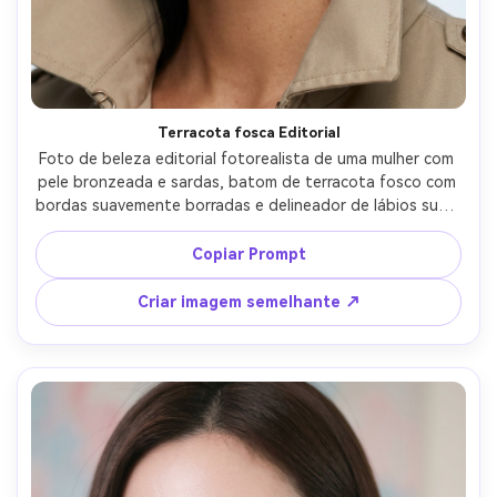
Terracota fosca Editorial
Foto de beleza editorial fotorealista de uma mulher com 
pele bronzeada e sardas, batom de terracota fosco com 
bordas suavemente borradas e delineador de lábios sutil, 
sombra de pêssego, cabelo escorregado, gola de 
trenchcoat bege visível, iluminação estroboscópica de 
Copiar Prompt
estúdio legal, tirado em Nikon Z8 105mm macro, colheita 
apertada com regra de terços, alta resolução, 
Criar imagem semelhante ↗
classificação de cores da revista de moda-AR 4:5