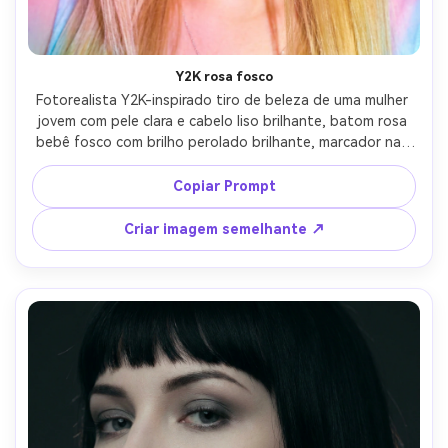
Crie imagens com
IA sem limites.
100% grátis!
Y2K rosa fosco
Fotorealista Y2K-inspirado tiro de beleza de uma mulher 
Comece Grátis →
jovem com pele clara e cabelo liso brilhante, batom rosa 
bebê fosco com brilho perolado brilhante, marcador nas 
maçãs, sotaques de strass perto dos olhos, clipes de 
cabelo de borboleta, olhar de fotografia de flash 
Copiar Prompt
brilhante, tirado em Sony A7C 35mm f/1.8, 
enquadramento de close-up, destaques nítidos, 
Criar imagem semelhante ↗
classificação de cores pop na moda-AR 4:5