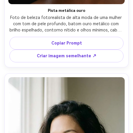
Pista metálica ouro
Foto de beleza fotorealista de alta moda de uma mulher 
com tom de pele profundo, batom ouro metálico com 
brilho espelhado, contorno nítido e olhos mínimos, cabelo 
liso, fundo preto, iluminação dura do prato de beleza, 
tirado em Canon R3 100mm macro, cultura apertada 
Copiar Prompt
centrada nos lábios, reflexos nítidos, olhar editorial de 
pista de luxo- -ar 4:5
Criar imagem semelhante ↗