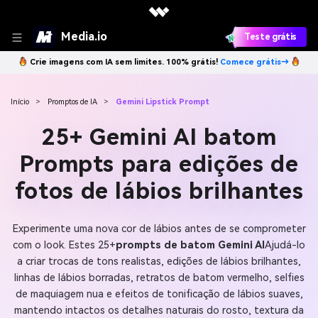
Media.io
Teste grátis
Crie imagens com IA sem limites. 100% grátis!
Comece grátis→
Início
>
Promptos de IA
>
Gemini Lipstick Prompt
25+ Gemini AI batom
Prompts para edições de
fotos de lábios brilhantes
Experimente uma nova cor de lábios antes de se comprometer
com o look. Estes 25+
prompts de batom Gemini AI
Ajudá-lo
a criar trocas de tons realistas, edições de lábios brilhantes,
linhas de lábios borradas, retratos de batom vermelho, selfies
de maquiagem nua e efeitos de tonificação de lábios suaves,
mantendo intactos os detalhes naturais do rosto, textura da