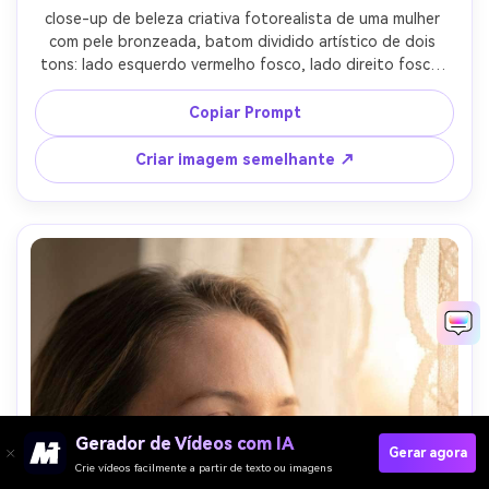
close-up de beleza criativa fotorealista de uma mulher 
com pele bronzeada, batom dividido artístico de dois 
tons: lado esquerdo vermelho fosco, lado direito fosco, 
navalha-afiado dividir para baixo o centro do lábio, 
maquiagem mínima, fundo cinza de estúdio limpo, 
Copiar Prompt
iluminação estroboscópica, tirado em Nikon Z9 105mm 
macro, molduras simétricas, foco ultra-afiado, olhar 
Criar imagem semelhante ↗
conceito editorial-AR 4:5
Gerador de Vídeos com IA
Gerar agora
Crie vídeos facilmente a partir de texto ou imagens