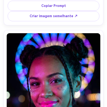
sombra sutil de champanhe, brincos de pérola, véu 
suavemente visível, iluminação de estúdio brilhante e 
Copiar Prompt
arejada, tirado em Fujifilm GFX 100 110mm, 
enquadramento de close-up, detalhe de pele e lábios 
Criar imagem semelhante ↗
ultra-realista, equilíbrio branco limpo, qualidade editorial 
do casamento- -ar 4:5