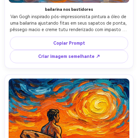
bailarina nos bastidores
Van Gogh inspirado pós-impressionista pintura a óleo de 
uma bailarina ajustando fitas em seus sapatos de ponta, 
pêssego macio e creme tutu renderizado com impasto em 
camadas, espelhos nos bastidores refletindo a cor em 
redemoinho, expressão focada suave, linhas de 
Copiar Prompt
movimento pintor, paleta complementar vibrante, 
momento tranquilo íntimo, pincel e textura altamente 
Criar imagem semelhante ↗
detalhados, lente de 85mm, profundidade de campo rasa, 
iluminação cinematográfica suave-AR 4:5