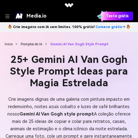
Media.io
Teste grátis
Crie imagens com IA sem limites. 100% grátis!
Comece grátis→
Início
>
Promptos de IA
>
Gemini AI Van Gogh Style Prompt
25+ Gemini AI Van Gogh
Style Prompt Ideas para
Magia Estrelada
Crie imagens dignas de uma galeria com pintura impasto em
redemoinho, noites azuis cobalto e luzes de café brilhantes.
nosso
Gemini AI Van Gogh style prompt
A coleção oferece
mais de 25 ideias de copiar e colar para retratos, casais,
animais de estimação e o clima icônico da noite estrelada.
Carregue uma foto, cole um prompt e gere instantaneamente.