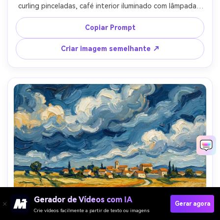
curling pinceladas, café interior iluminado com lâmpadas 
âmbar quentes, canecas e azulejos pintados com impasto 
grosso, sombras azuis profundas, expressão focada, 
Copiar Prompt
cena moderna acolhedora traduzida em textura 
pintoresca, composição altamente detalhada e 
Criar imagem semelhante ↗
convidativa, lente de 85mm, profundidade de campo rasa, 
iluminação cinematográfica suave-AR 4:5
Gerador de Vídeos com IA
Gerar agora
Crie vídeos facilmente a partir de texto ou imagens