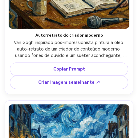
Autorretrato do criador moderno
Van Gogh inspirado pós-impressionista pintura a óleo 
auto-retrato de um criador de conteúdo moderno 
usando fones de ouvido e um suéter aconchegante, 
sentado em uma mesa com um caderno de esboços e 
café, fundo preenchido com papel de parede 
Copiar Prompt
estampados em redemoinho e blocos de cores ousadas, 
olhos expressivos intensos, traços de pincel impasto 
Criar imagem semelhante ↗
grosso, cristas de tinta texturizadas, profundidade 
emocional, iluminação de retrato de qualidade de museu 
traduzido para cor pintoresca, lente de 85mm, 
profundidade de campo rasa-AR 4:5