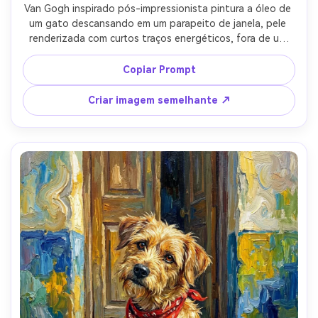
Van Gogh inspirado pós-impressionista pintura a óleo de 
um gato descansando em um parapeito de janela, pele 
renderizada com curtos traços energéticos, fora de um 
céu noturno em redemoinho com estrelas brilhantes, luz 
quente da lâmpada interior criando contraste de cores 
Copiar Prompt
ousadas, textura impasto grossa em bigodes e cobertor, 
humor acolhedor e charmoso, molduras de retrato 
Criar imagem semelhante ↗
finamente compostas, lente de 85mm, profundidade de 
campo rasa-AR 4:5