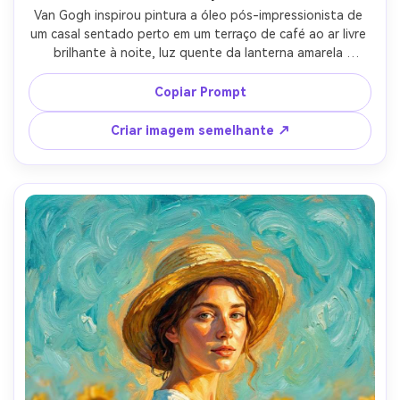
Van Gogh inspirou pintura a óleo pós-impressionista de 
um casal sentado perto em um terraço de café ao ar livre 
brilhante à noite, luz quente da lanterna amarela 
derramando sobre ruas de paralelepípedos, sorrisos 
íntimos e mãos tocando, céu ultramarino profundo com 
Copiar Prompt
pinceladas em redemoinho, reflexos brilhantes da janela, 
rica textura de tinta impasto, contrastes de cores 
Criar imagem semelhante ↗
vibrantes, humor romântico e nostálgico, composição 
altamente detalhada, lente de 85mm, profundidade de 
campo rasa-AR 4:5