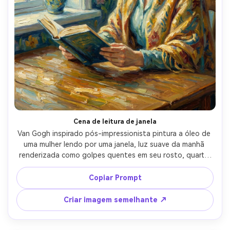
Cena de leitura de janela
Van Gogh inspirado pós-impressionista pintura a óleo de 
uma mulher lendo por uma janela, luz suave da manhã 
renderizada como golpes quentes em seu rosto, quarto 
acolhedor com paredes estampadas e um vaso de flores, 
sorriso gentil, textura impasto espessa na mesa e tecido, 
Copiar Prompt
paleta vibrante mas calma, humor íntimo e tranquilo, 
retrato de meio corpo cuidadosamente composto, lente 
Criar imagem semelhante ↗
de 85mm, profundidade de campo rasa-AR 4:5