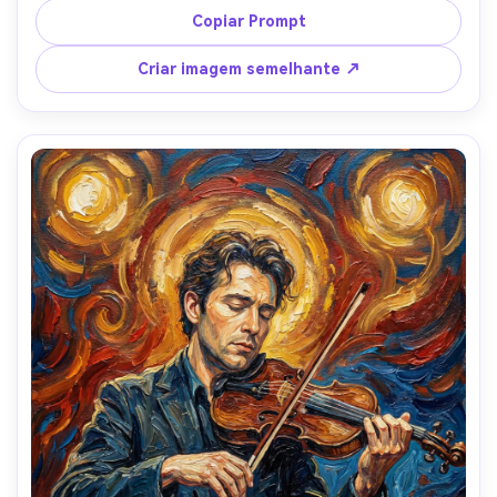
destaques azuis profundos, céu girando acima da 
Copiar Prompt
cabeça, horizonte brilhante do pôr do sol, textura 
impasto grossa, humor atemporal romântico, composição 
Criar imagem semelhante ↗
vertical dramática com silhuetas de cipresses, lente de 
85mm, profundidade de campo rasa- -ar 4:5