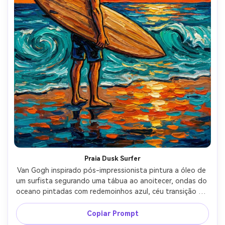
Praia Dusk Surfer
Van Gogh inspirado pós-impressionista pintura a óleo de 
um surfista segurando uma tábua ao anoitecer, ondas do 
oceano pintadas com redemoinhos azul, céu transição de 
laranja quente para azul profundo em pincel enérgico, 
areia molhada refletindo a luz como grossos dabs 
Copiar Prompt
texturizados, pose confiante relaxada, contornos 