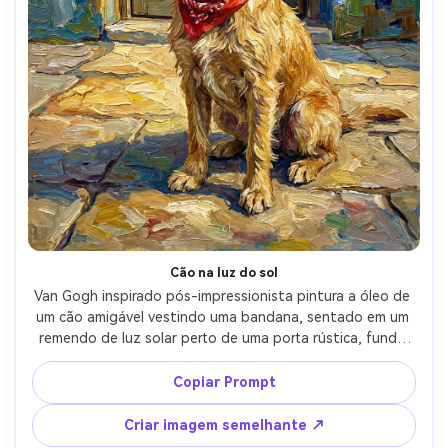
Cão na luz do sol
Van Gogh inspirado pós-impressionista pintura a óleo de 
um cão amigável vestindo uma bandana, sentado em um 
remendo de luz solar perto de uma porta rústica, fundo 
pintado com paredes texturizadas em redemoinho e 
blocos de cores vívidas, olhos expressivos e inclinação 
Copiar Prompt
lúdica da cabeça, textura grossa de pele impasto, paleta 
alegre brilhante, acabamento pintor de alto detalhe, 
Criar imagem semelhante ↗
lente de 85mm, profundidade de campo rasa-AR 4:5