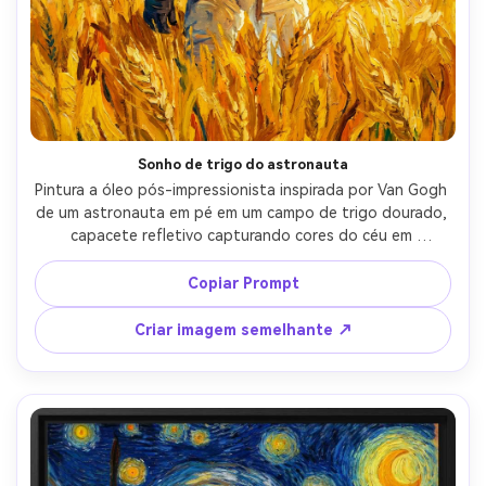
Sonho de trigo do astronauta
Pintura a óleo pós-impressionista inspirada por Van Gogh 
de um astronauta em pé em um campo de trigo dourado, 
capacete refletivo capturando cores do céu em 
redemoinho, formas dramáticas como ciprestes à 
distância, trigo pintado com impasto grosso e traços 
Copiar Prompt
rítmicos, humor surreal mas pacífico, amarelos vívidos 
contra azuis cobalto, composição central impressionante, 
Criar imagem semelhante ↗
qualidade de obra-prima, lente de 85mm, profundidade 
de campo rasa, iluminação cinematográfica suave-AR 4:5