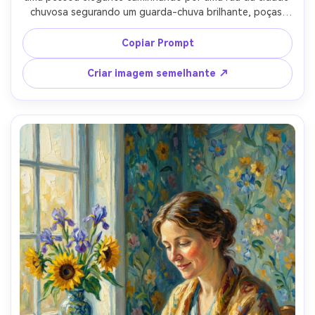
chuvosa segurando um guarda-chuva brilhante, poças 
refletindo lanternas de rua como traços cintilantes, 
dramáticas nuvens em redemoinho, paralelepípedos 
Copiar Prompt
molhados pintados com impasto grosso, azuis saturados 
e destaques âmbar quente, humor cinematográfico, 
Criar imagem semelhante ↗
silhueta forte, composição diagonal dinâmica, pinceladas 
altamente detalhadas-AR 4:5