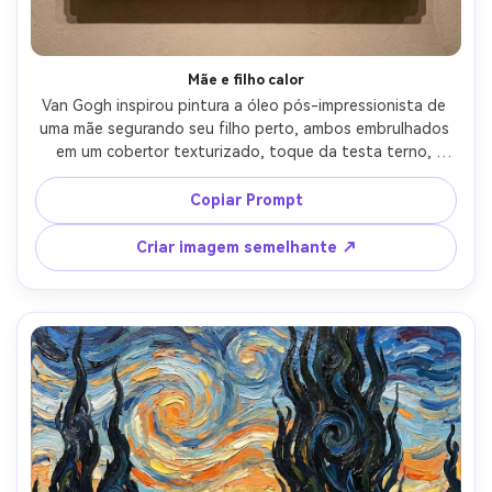
Crie imagens com
IA sem limites.
100% grátis!
Mãe e filho calor
Van Gogh inspirou pintura a óleo pós-impressionista de 
Comece Grátis →
uma mãe segurando seu filho perto, ambos embrulhados 
em um cobertor texturizado, toque da testa terno, 
fundo de campos de cores suavemente girando e uma 
lâmpada brilhante, contornos ousados, impasto grosso 
Copiar Prompt
no cabelo e tecido, paleta dourada e azul confortante, 
calor emocional, composição de retrato de família de 
Criar imagem semelhante ↗
qualidade obra-prima, lente de 85mm, profundidade de 
campo rasa, iluminação cinematográfica suave-AR 4:5