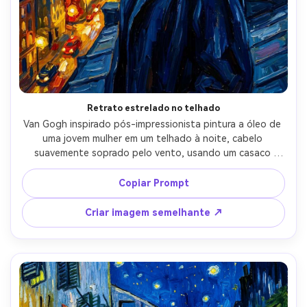
Retrato estrelado no telhado
Van Gogh inspirado pós-impressionista pintura a óleo de 
uma jovem mulher em um telhado à noite, cabelo 
suavemente soprado pelo vento, usando um casaco 
marinho e brincos de ouro, atrás dela um céu noturno 
estrelado em redemoinho com estrelas luminosas e 
Copiar Prompt
nuvens azuis, luzes quentes da cidade abaixo pintadas 
como brilhantes dabs, textura impasto grossa, cores 
Criar imagem semelhante ↗
complementares ousadas, expressão emocional mas 
serena, qualidade de obra-prima, ritmo dinâmico de 
pincel, lente de 85mm, profundidade de campo rasa-AR 
4:5