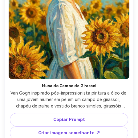
Musa do Campo de Girassol
Van Gogh inspirado pós-impressionista pintura a óleo de 
uma jovem mulher em pé em um campo de girassol, 
chapéu de palha e vestido branco simples, girassóis 
pintados com impasto dourado grosso e traços 
enérgicos, céu turquesa com movimento sutil em 
Copiar Prompt
redemoinho, efeito halo de luz solar quente, olhar suave 
confiante, textura pintoresca por todo, amarelos e azuis 
Criar imagem semelhante ↗