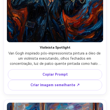
Violinista Spotlight
Van Gogh inspirado pós-impressionista pintura a óleo de 
um violinista executando, olhos fechados em 
concentração, luz de palco quente pintada como halos 
dourados, fundo de redemoinho azul profundo e 
vermelho, grão de madeira do instrumento sugerido com 
Copiar Prompt
traços texturizados, impasto grosso nas dobras da 
jaqueta, energia emocional poderosa, ritmo dinâmico do 
Criar imagem semelhante ↗
pincel, composição profissional de belas artes, lente de 
85mm, profundidade de campo rasa-AR 4:5