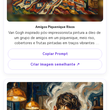
Amigos Piquenique Risos
Van Gogh inspirado pós-impressionista pintura a óleo de 
um grupo de amigos em um piquenique, meio riso, 
cobertores e frutas pintadas em traços vibrantes 
grossos, árvores e céu girando com movimento enérgico, 
manchas de luz solar quente como destaques amarelos 
Copiar Prompt
ousados, expressões sinceras vivas, textura impasto rica, 
humor celebrativo, composição de grupo equilibrada, 
Criar imagem semelhante ↗
lente de 85mm, profundidade de campo rasa-AR 4:5