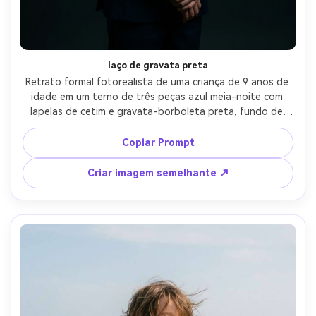
laço de gravata preta
Retrato formal fotorealista de uma criança de 9 anos de 
idade em um terno de três peças azul meia-noite com 
lapelas de cetim e gravata-borboleta preta, fundo de 
estúdio escuro, iluminação dramática Rembrandt, tirado 
em Canon EOS R3, 85mm f/1.2, meio corpo molduras, 
Copiar Prompt
destaques nítidos em tecido, humor de gala elegante, 
textura natural da pele, fotografia de retrato de alta 
Criar imagem semelhante ↗
qualidade-AR 4:5