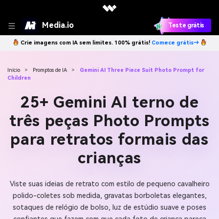
Media.io
Teste grátis
Crie imagens com IA sem limites. 100% grátis!
Comece grátis→
Início
>
Promptos de IA
>
Gemini AI Three Piece Suit Photo Prompt for
Children
25+ Gemini AI terno de
três peças Photo Prompts
para retratos formais das
crianças
Viste suas ideias de retrato com estilo de pequeno cavalheiro
polido-coletes sob medida, gravatas borboletas elegantes,
sotaques de relógio de bolso, luz de estúdio suave e poses