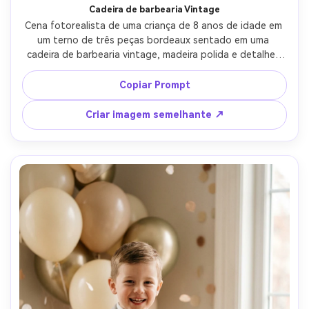
Cadeira de barbearia Vintage
Cena fotorealista de uma criança de 8 anos de idade em 
um terno de três peças bordeaux sentado em uma 
cadeira de barbearia vintage, madeira polida e detalhes 
cromados, luz brilhante da janela com sombras suaves, 
tirado em Sony A7R V, 50mm f/1.4, moldura média, grau de 
Copiar Prompt
cor nostálgica, alfaiataria de terno nítido, atmosfera 
limpa e familiar, qualidade de retrato editorial-AR 4:5
Criar imagem semelhante ↗