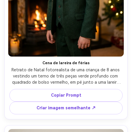
Cena de lareira de férias
Retrato de Natal fotorealista de uma criança de 8 anos 
vestindo um terno de três peças verde profundo com 
quadrado de bolso vermelho, em pé junto a uma lareira 
decorada com luzes quentes e bokeh sutil, acolhedora 
iluminação de tungstênio interior, tirada em Canon EOS 
Copiar Prompt
R6, 50mm f/1.4, moldura média, expressão alegre, 
detalhes realistas do tecido, família festiva-Estilo da 
Criar imagem semelhante ↗
foto-AR 4:5