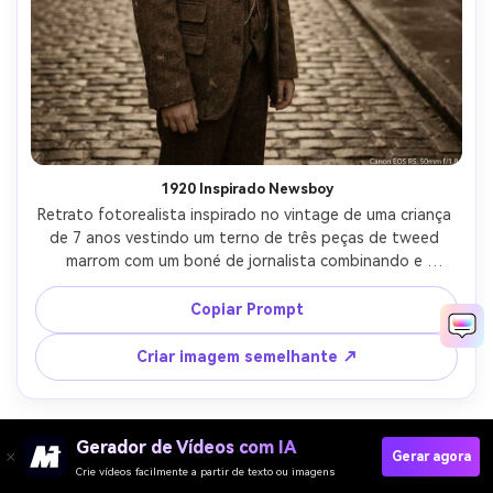
1920 Inspirado Newsboy
Retrato fotorealista inspirado no vintage de uma criança 
de 7 anos vestindo um terno de três peças de tweed 
marrom com um boné de jornalista combinando e 
corrente de relógio de bolso, em pé em um conjunto de 
rua de paralelepípedos, classificação quente em tons de 
Copiar Prompt
sépia, tirado em Canon EOS R5, 50mm f/1.8, moldura 
média, névoa suave, texturas realistas, vibração 
Criar imagem semelhante ↗
nostálgica clássica, iluminação cinematográfica suave-AR 
4:5
Gerador de Vídeos com IA
Gerar agora
Crie vídeos facilmente a partir de texto ou imagens