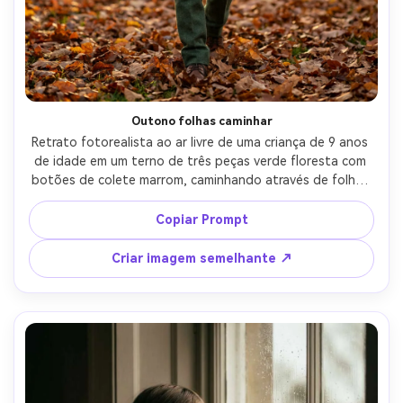
Outono folhas caminhar
Retrato fotorealista ao ar livre de uma criança de 9 anos 
de idade em um terno de três peças verde floresta com 
botões de colete marrom, caminhando através de folhas 
de outono em um parque, retroiluminação dourada suave, 
tirada em Canon EOS R5, 70mm f/2, enquadramento de 
Copiar Prompt
corpo inteiro, tons cinematográficos quentes, sorriso 
sincero natural, textura detalhada de tecido e folhas, 
Criar imagem semelhante ↗
profundidade de campo rasa-AR 4:5