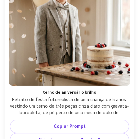
Crie imagens com
IA sem limites.
100% grátis!
Comece Grátis →
terno de aniversário brilho
Retrato de festa fotorealista de uma criança de 5 anos 
vestindo um terno de três peças cinza claro com gravata-
borboleta, de pé perto de uma mesa de bolo de 
aniversário com balões neutros e confetes macios, 
iluminação interna quente, tirada em Nikon Z6 II, 85mm 
Copiar Prompt
f/1.8, moldura de meio corpo, bokeh cremoso, expressão 
alegre, textura realista da pele, estilo de fotografia de 