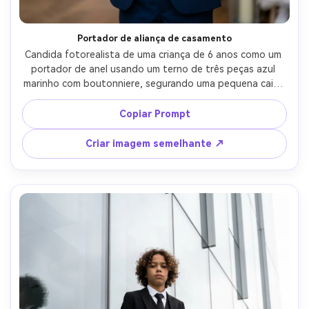
Portador de aliança de casamento
Candida fotorealista de uma criança de 6 anos como um 
portador de anel usando um terno de três peças azul 
marinho com boutonniere, segurando uma pequena caixa 
de anel, fundo de cerimônia interior macio com luzes de 
fadas quentes, desfoque de movimento suave na 
Copiar Prompt
multidão, tirado em Nikon Z8, 70-200mm a 135mm f/2.8, 
nível dos olhos, expressões naturais, pele realista e 
Criar imagem semelhante ↗
tecido de terno, olhar elegante de fotografia de 
casamento-AR 4:5