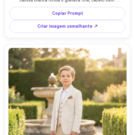
penteado, pano de fundo de estúdio limpo em cinza 
quente, luz de chave softbox com luz de borda suave, 
Copiar Prompt
tirado em Canon EOS R5, 85mm f/1.4, moldura de meio 
corpo, profundidade de campo rasa, textura de pele 
Criar imagem semelhante ↗
natural, retrato formal de crianças editoriais, foco nítido, 
classificação de cores de filme sutil-AR 4:5