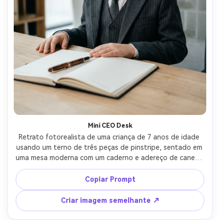
Mini CEO Desk
Retrato fotorealista de uma criança de 7 anos de idade 
usando um terno de três peças de pinstripe, sentado em 
uma mesa moderna com um caderno e adereço de caneta, 
fundo de escritório limpo, luz de chave suave, tirado em 
Nikon Z8, 50mm f/1.8, moldura média, expressão 
Copiar Prompt
confiante mas amigável, linhas de terno afiadas, texturas 
realistas, vibe editorial moderna-AR 4:5
Criar imagem semelhante ↗