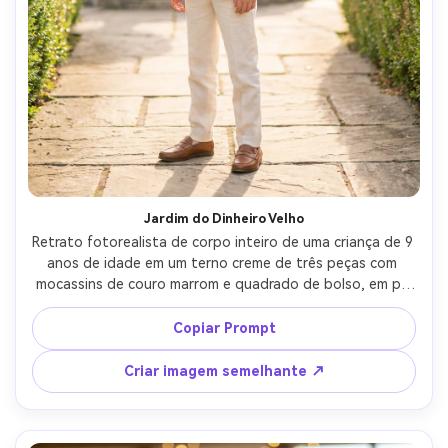
Jardim do Dinheiro Velho
Retrato fotorealista de corpo inteiro de uma criança de 9 
anos de idade em um terno creme de três peças com 
mocassins de couro marrom e quadrado de bolso, em pé 
em um jardim de propriedade cuidado com cercas e fonte 
de pedra, luz do sol da hora dourada, pasteles arejados, 
Copiar Prompt
tirado em Sony A7IV, 50mm f/1.8, composição da regra 
dos terços, bokeh suave, estética refinada do dinheiro 
Criar imagem semelhante ↗
antigo, textura realista do tecido e costura-AR 4:5