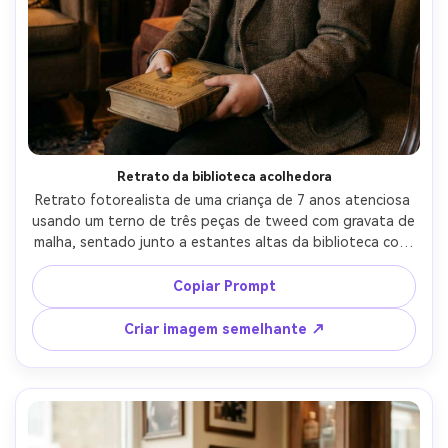
Retrato da biblioteca acolhedora
Retrato fotorealista de uma criança de 7 anos atenciosa 
usando um terno de três peças de tweed com gravata de 
malha, sentado junto a estantes altas da biblioteca com 
luz quente da lâmpada, segurando um livro antigo de 
capa dura, tirado em Canon EOS R6, 35mm f/1.8, tiro 
Copiar Prompt
médio, atmosfera cinematográfica acolhedora, grão 
macio, poros realistas da pele e tecido, vibração 
Criar imagem semelhante ↗
acadêmica clássica-AR 4:5