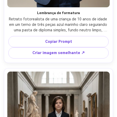
Lembrança de formatura
Retrato fotorealista de uma criança de 10 anos de idade 
em um terno de três peças azul marinho claro segurando 
uma pasta de diploma simples, fundo neutro limpo, 
iluminação de estúdio suave, tirado em Nikon Z7 II, 85mm 
f/1.8, moldura de meio corpo, sorriso confiante, foco 
Copiar Prompt
nítido, pele realista e textura do terno, olhar marco 
escolar atemporal-AR 4:5
Criar imagem semelhante ↗