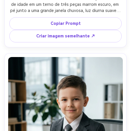
de idade em um terno de três peças marrom escuro, em 
pé junto a uma grande janela chuvosa, luz diurna suave e 
difusa, reflexos sutis no vidro, tirado em Sony A7IV, 85mm 
f/1.4, close-up a corte média, expressão calma, 
Copiar Prompt
destaques realistas da pele, classificação de cores 
cinematográficas, humor editorial-AR 4:5
Criar imagem semelhante ↗