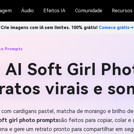
agem
Áudio
Efeitos IA
Comunidade
Recursos
Crie imagens com IA sem limites. 100% grátis!
Comece grátis→
oto Prompts
 AI Soft Girl Ph
ratos virais e s
 com cardigans pastel, matcha de morango e brilho de 
oft girl photo prompts
são feitos para copiar, colar e 
na e gere um retrato pronto para compartilhar em se