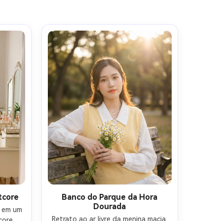
gens com
mites.
tcore
Banco do Parque da Hora
Dourada
tis!
 em um 
Retrato ao ar livre da menina macia 
ore, 