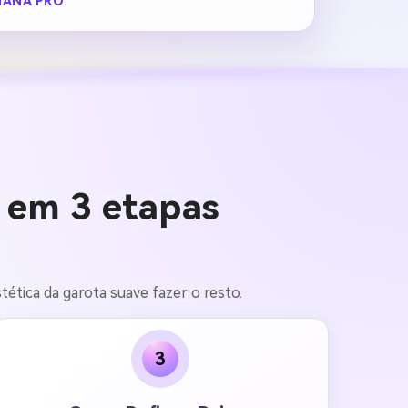
ANA PRO
.
I em 3 etapas
ética da garota suave fazer o resto.
3