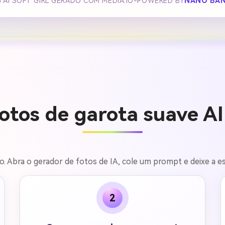
 AI SOFT GIRL GERADO COM MEDIA.IO-POWERED BY
NANO BAN
otos de garota suave A
. Abra o gerador de fotos de IA, cole um prompt e deixe a est
2