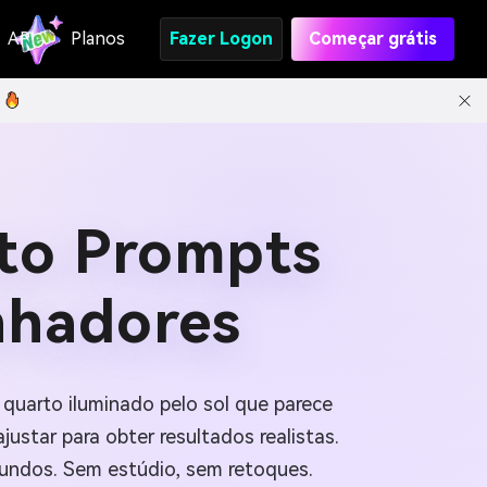
API
Planos
Fazer Logon
Começar grátis
oto Prompts
onhadores
quarto iluminado pelo sol que parece
ajustar para obter resultados realistas.
gundos. Sem estúdio, sem retoques.