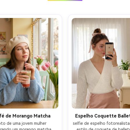
Crie ima
IA sem li
fé de Morango Matcha
Espelho Coquette Balle
100% grá
oto de uma jovem mulher 
selfie de espelho fotorealista
rando um morango matcha 
estilo de coquete de balletc