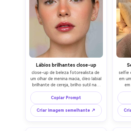
Lábios brilhantes close-up
S
close-up de beleza fotorealista de 
selfie
um olhar de menina macia, óleo labial 
em um 
brilhante de cereja, brilho sutil nas 
em 
pálpebras, rubor de pêssego 
over
através do nariz, sobrancelhas 
blush r
Copiar Prompt
fofas, usando pequenos brincos de 
telefo
coração, parede pastel suavemente 
alto
Criar imagem semelhante ↗
Cri
borrada de fundo, luz brilhante da 
pelúc
janela com preenchimento de salto, 
quent
disparado em Canon R5 100mm 
de ja