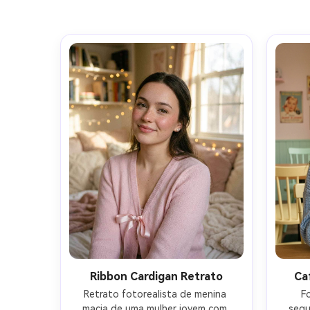
Ribbon Cardigan Retrato
Ca
Retrato fotorealista de menina 
F
macia de uma mulher jovem com 
segu