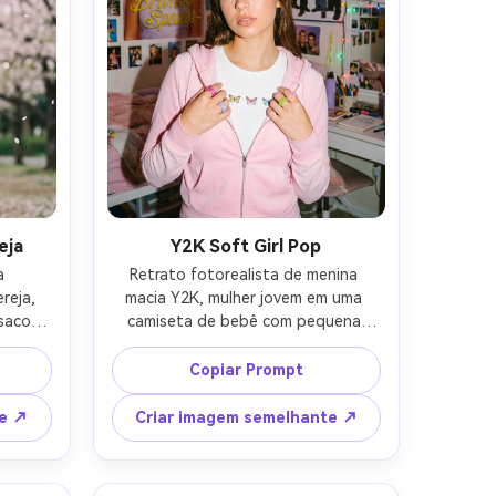
eja
Y2K Soft Girl Pop
 
Retrato fotorealista de menina 
reja, 
macia Y2K, mulher jovem em uma 
saco 
camiseta de bebê com pequena 
lha 
estampa de borboleta e um 
ta, 
moletom com capuz com zíper rosa, 
Copiar Prompt
sa, 
lábios brilhantes, sombra brilhante, 
acia, 
anéis grossos, fundo com pôsteres 
te ↗
Criar imagem semelhante ↗
/1.8, 
do início dos anos 2000 e luzes LED, 
astel, 
flash na câmera com sombras 
o da 
nítidas, disparado em Fujifilm X100V 