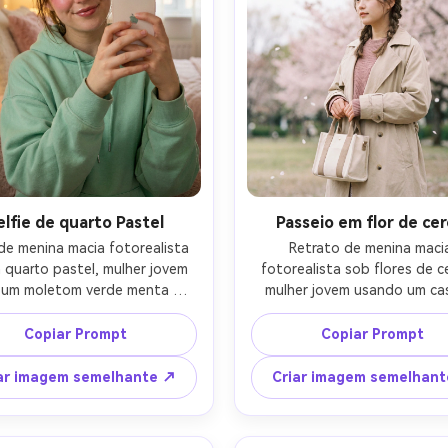
elfie de quarto Pastel
Passeio em flor de cer
 de menina macia fotorealista 
Retrato de menina macia
quarto pastel, mulher jovem 
fotorealista sob flores de ce
um moletom verde menta 
mulher jovem usando um ca
sized, franjas bagunçadas, 
creme sobre um topo de ma
osa, brilho labial, segurando o 
blush, clipe de cabelo de fi
Copiar Prompt
Copiar Prompt
ne em um ângulo ligeiramente 
segurando uma pequena bol
, fundo com travesseiros de 
pétalas caindo, luz nublada m
ar imagem semelhante ↗
Criar imagem semelhan
ia e luzes de fada, lâmpada 
disparado em Nikon Z8 85mm f
e macia mais preenchimento 
tiro médio, grau de cor rosa p
nela, processamento natural 
bokeh limpo, humor romântic