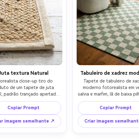
Juta textura Natural
Tabuleiro de xadrez mo
orealista close-up tiro do 
Tapete de tabuleiro de xad
duto de um tapete de juta 
moderno fotorealista em ve
l, padrão trançado apertado 
salvia e marfim, lã de baixa pil
ras visíveis e ligeira variação 
quadrados nítidos, estilizad
cor, borda ordenadamente 
uma sala de estar de aparta
Copiar Prompt
Copiar Prompt
urada, colocada no piso de 
na moda com cadeira boucle e
ira branqueada, luz diurna 
lateral cromada, luz de jan
ar imagem semelhante ↗
Criar imagem semelhan
e difusa, ênfase de detalhes 
nublada macia, Leica SL2, len
o, Canon 5D Mark IV, lente 
50mm, ângulo ligeiramente ele