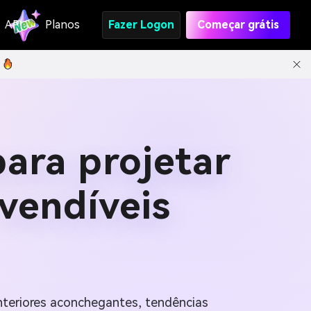
API
Planos
Fazer Logon
Começar grátis
ara projetar
vendíveis
nteriores aconchegantes, tendências