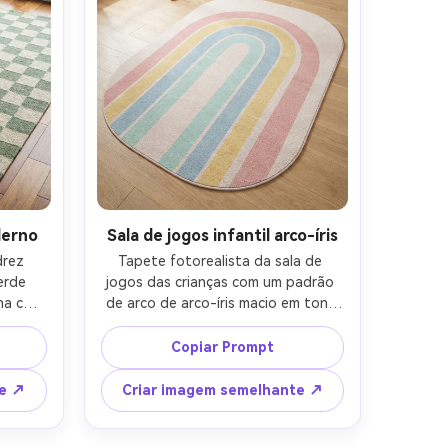
derno
Sala de jogos infantil arco-íris
rez 
Tapete fotorealista da sala de 
rde 
jogos das crianças com um padrão 
ha com 
de arco de arco-íris macio em tons 
o em 
pastel, pilha baixa resistente a 
mento 
manchas, cantos arredondados, 
Copiar Prompt
 mesa 
estilizado em piso de madeira clara 
ela 
com brinquedos mínimos e um 
te ↗
Criar imagem semelhante ↗
te de 
pequeno teepee, iluminação 
vado, 
brilhante e arejada, Nikon D850, 