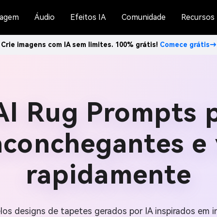
agem
Áudio
Efeitos IA
Comunidade
Recursos
Crie imagens com IA sem limites. 100% grátis!
Comece grátis→
AI Rug Prompts p
aconchegantes e 
rapidamente
os designs de tapetes gerados por IA inspirados em i