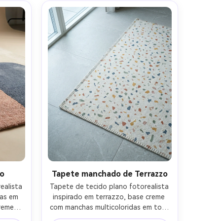
te do 
lente de 35 mm, foto comercial 
orial- -
limpa, alegre, mas não 
desordenado- -ar 4:5
to
Tapete manchado de Terrazzo
alista 
Tapete de tecido plano fotorealista 
as em 
inspirado em terrazzo, base creme 
reme, 
com manchas multicoloridas em tons 
ada 
atenuados, costura de borda nítida, 