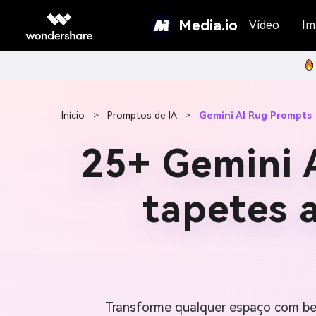
Media.io
Vídeo
Im
Início
>
Promptos de IA
>
Gemini AI Rug Prompts
25+ Gemini 
tapetes 
Transforme qualquer espaço com bel