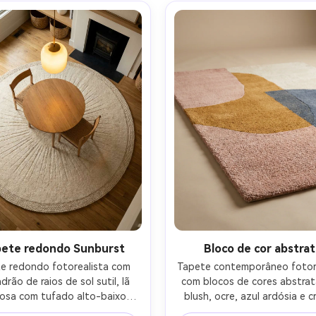
o de 100 mm, textura ultra-
tapete preenche a maior par
, estilo minimalista limpo-AR 
quadro, vibração interior edit
4:5
ar 4:5
pete redondo Sunburst
Bloco de cor abstra
e redondo fotorealista com 
Tapete contemporâneo fotore
rão de raios de sol sutil, lã 
com blocos de cores abstrat
osa com tufado alto-baixo 
blush, ocre, azul ardósia e c
o, centrado sob uma pequena 
pilha média com textura tuf