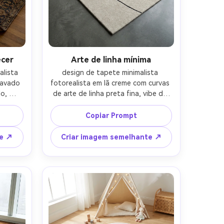
ecer
Arte de linha mínima
lista 
design de tapete minimalista 
avado 
fotorealista em lã creme com curvas 
o, 
de arte de linha preta fina, vibe de 
de 
galeria moderna, textura de baixa 
tinta 
pilha com detalhe de tecelagem 
Copiar Prompt
ente 
fina, disparado como um plano limpo 
ilizado 
no piso de concreto polido, luz do 
te ↗
Criar imagem semelhante ↗
e com 
dia fresca, Fujifilm GFX 100, lente de 
o, luz 
63 mm, fotografia de produto de 
Z7 II, 
alta resolução, bordas nítidas e grau 
torial 
de cor neutra-AR 4:5
AR 4:5