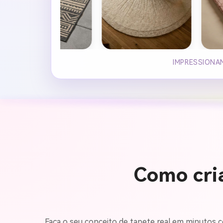
IMPRESSIONA
Como cria
Faça o seu conceito de tapete real em minutos co