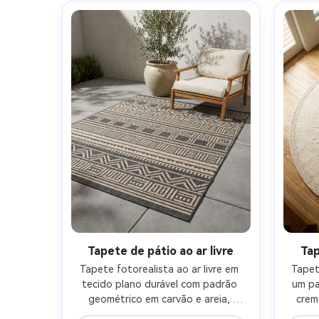
tapete centrado e dominante, cor 
macr
costeira fresca classificação-AR 4:5
nítida
Tapete de pátio ao ar livre
Ta
Tapete fotorealista ao ar livre em 
Tapet
tecido plano durável com padrão 
um pad
geométrico em carvão e areia, 
crem
colocado em um pátio moderno com 
elevad