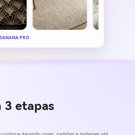
BANANA PRO
.
m 3 etapas
 continue iterando cores, padrões e materiais até