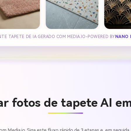
NTE TAPETE DE IA GERADO COM MEDIA.IO-POWERED BY
NANO 
r fotos de tapete AI e
m Media.io. Siga este fluxo rápido de 3 etapas e, em seguida,