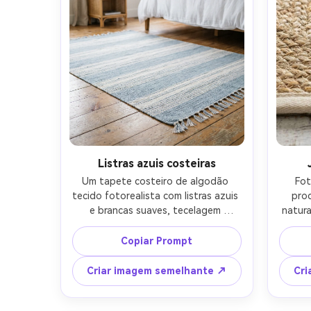
Listras azuis costeiras
Um tapete costeiro de algodão 
Fot
tecido fotorealista com listras azuis 
pro
e brancas suaves, tecelagem 
natura
ligeiramente texturizada e pequenas 
com fib
borlas, estilizado em um quarto de 
de 
Copiar Prompt
praia brilhante com mesinha de 
cost
rattan e cortinas arejadas, luz 
made
Criar imagem semelhante ↗
Cri
natural da janela, profundidade de 
macia 
campo rasa, Sony A7R V, 35mm f/1.8, 
macr