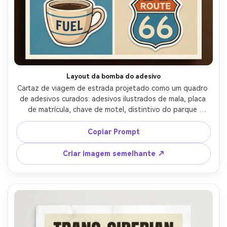
Layout da bomba do adesivo
Cartaz de viagem de estrada projetado como um quadro 
de adesivos curados: adesivos ilustrados de mala, placa 
de matrícula, chave de motel, distintivo do parque 
nacional, xícara de café, escudo de rota, dispostos em 
uma grade limpa com uma tira de título ousada, paleta 
Copiar Prompt
brilhante mas coesa, bordas de adesivo cortadas 
ilustradas, textura de papel sutil, tipografia pronta para 
Criar imagem semelhante ↗
impressão, lente de 85mm, profundidade de campo rasa, 
iluminação cinematográfica suave-AR 4:5