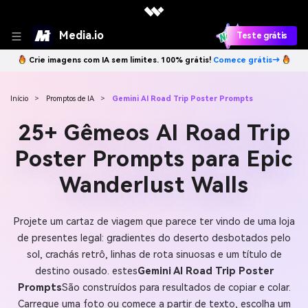
Media.io
Teste grátis
Crie imagens com IA sem limites. 100% grátis!
Comece grátis→
Início
>
Promptos de IA
>
Gemini AI Road Trip Poster Prompts
25+ Gêmeos AI Road Trip
Poster Prompts para Epic
Wanderlust Walls
Projete um cartaz de viagem que parece ter vindo de uma loja
de presentes legal: gradientes do deserto desbotados pelo
sol, crachás retrô, linhas de rota sinuosas e um título de
destino ousado. estes
Gemini AI Road Trip Poster
Prompts
São construídos para resultados de copiar e colar.
Carregue uma foto ou comece a partir de texto, escolha um