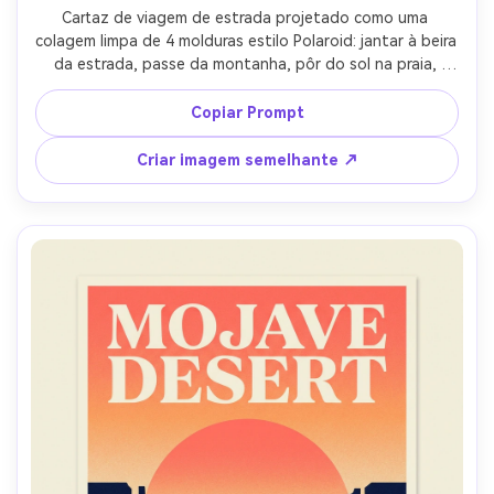
Cartaz de viagem de estrada projetado como uma 
colagem limpa de 4 molduras estilo Polaroid: jantar à beira 
da estrada, passe da montanha, pôr do sol na praia, 
posto de gasolina ao anoitecer, cada quadro com 
minúsculas legendas de estilo manuscrito, uma linha de 
Copiar Prompt
rota vermelha que os conecta, banner de título em 
negrito através do centro, classificação de cores 
Criar imagem semelhante ↗
nostálgicas quentes em um estilo de cartaz ilustrado, 
olhar papel fosco texturizado, composição equilibrada, 
lente de 85mm, profundidade de campo rasa-AR 4:5