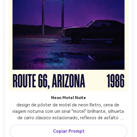
Neon Motel Noite
design de pôster de motel de neon Retro, cena de 
viagem noturna com um sinal "motel" brilhante, silhueta 
de carro clássico estacionado, reflexos de asfalto 
molhado, céu índigo profundo com estrelas, gradiente de 
cor cinematográfica (magenta, ciano, roxo), tipografia 
Copiar Prompt
condensada ousada para localização e ano, ilustração 