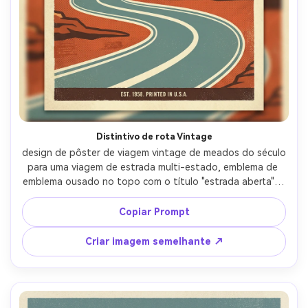
Distintivo de rota Vintage
design de pôster de viagem vintage de meados do século 
para uma viagem de estrada multi-estado, emblema de 
emblema ousado no topo com o título "estrada aberta" e 
subtítulo "rota 66 para a costa", rodovia ilustrada 
simplificada serpenteando através de mesas do deserto e 
Copiar Prompt
montanhas distantes, paleta de cores limitada (laranja 
pôr do sol, azul empoeirado, creme), sombreamento sutil 
Criar imagem semelhante ↗
de meio tom, textura de serigrafia, formas vetoriais 
limpas, composição centrada com grande tipografia 
legível e pequena linha de data na parte inferior, design 
gráfico pronto para impressão, lente de 85mm, 