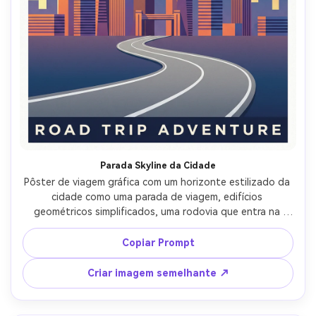
Parada Skyline da Cidade
Pôster de viagem gráfica com um horizonte estilizado da 
cidade como uma parada de viagem, edifícios 
geométricos simplificados, uma rodovia que entra na 
cidade, gradiente do pôr do sol atrás dos arranha-céus, 
tipo moderno ousado para o nome da cidade, tipo menor 
Copiar Prompt
para "parada 3 de 7", estilo vetorial limpo com grão de 
papel sutil, layout de pôster equilibrado com margens, 
Criar imagem semelhante ↗
lente de 85mm, profundidade de campo rasa-AR 4:5