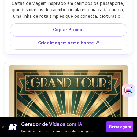
Cartaz de viagem inspirado em carimbos de passaporte, 
grandes marcas de carimbo circulares para cada parada, 
uma linha de rota simples que os conecta, texturas de 
tinta vintage, paleta silenciada com um sotaque 
vermelho, título de destino negrito no topo, pequenas 
Copiar Prompt
coordenadas e linha de data, layout limpo com margens 
generosas, design gráfico para impressão, lente de 85mm, 
Criar imagem semelhante ↗
profundidade de campo rasa, iluminação cinematográfica 
suave-AR 4:5
Gerador de Vídeos com IA
Gerar agora
Crie vídeos facilmente a partir de texto ou imagens