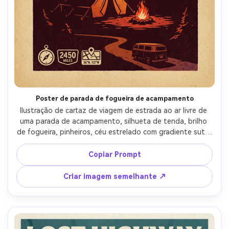
Poster de parada de fogueira de acampamento
Ilustração de cartaz de viagem de estrada ao ar livre de 
uma parada de acampamento, silhueta de tenda, brilho 
de fogueira, pinheiros, céu estrelado com gradiente sutil, 
ícones de distintivo (acampamento, quilometragem, 
coordenadas), destaques laranja-bruma quente contra 
Copiar Prompt
azul profundo, papel texturizado e grão de tinta, título 
negrito de laje-serif com uma legenda carimbada, lente 
Criar imagem semelhante ↗
de 85mm, profundidade de campo rasa-AR 4:5