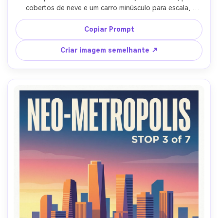
cobertos de neve e um carro minúsculo para escala, 
iconografia de emblema ousada (bússola, elevação, 
marcador de milha), paleta de cores robusta (verde 
Copiar Prompt
floresta, azul ardósia, creme), impressão de tinta 
texturizada, tipografia forte do título com uma data 
Criar imagem semelhante ↗
carimbada na parte inferior, lente de 85mm, profundidade 
de campo rasa, iluminação cinematográfica suave-AR 4:5