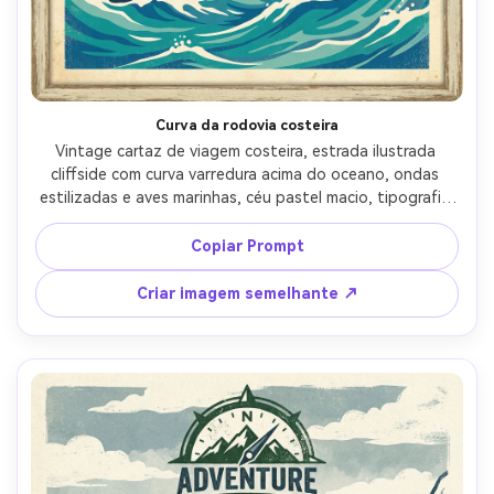
Crie imagens com
IA sem limites.
100% grátis!
Curva da rodovia costeira
Comece Grátis →
Vintage cartaz de viagem costeira, estrada ilustrada 
cliffside com curva varredura acima do oceano, ondas 
estilizadas e aves marinhas, céu pastel macio, tipografia 
empilhada em negrito para "coastal DRIVE", pequeno 
subtexto para número de rota e datas, moldura de 
Copiar Prompt
impressão de viagem clássica com borda, textura de 
serigrafia, layout de design gráfico de alta qualidade, 
Criar imagem semelhante ↗
lente de 85mm, profundidade de campo rasa, iluminação 
cinematográfica suave-AR 4:5