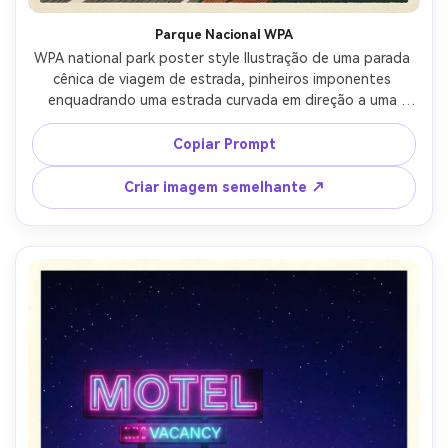
Parque Nacional WPA
WPA national park poster style Ilustração de uma parada 
cênica de viagem de estrada, pinheiros imponentes 
enquadrando uma estrada curvada em direção a uma 
vista dramática do cânion, letras bloqueadas ousadas 
para o nome do destino, cores vintage silenciadas com 
Copiar Prompt
textura de impressão granulada, sombreamento 
geométrico simples, composição clássica do pôster do 
Criar imagem semelhante ↗
parque, olhar gráfico plano, espaço para um pequeno 
ícone do mapa de rota e datas de viagem, lente de 
85mm, profundidade de campo rasa, iluminação 
cinematográfica suave-AR 4:5