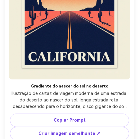
Gradiente do nascer do sol no deserto
Ilustração de cartaz de viagem moderna de uma estrada 
do deserto ao nascer do sol, longa estrada reta 
desaparecendo para o horizonte, disco gigante do sol 
com faixas de gradiente suaves, silhuetas de cactos 
mínimas, grande texto de destino serif retro, paleta 
Copiar Prompt
limitada (coral, areia, marinha profunda), grão sutil e 
textura risógrafa, forte composição vertical, design de 
Criar imagem semelhante ↗
impressão limpa-AR 4:5