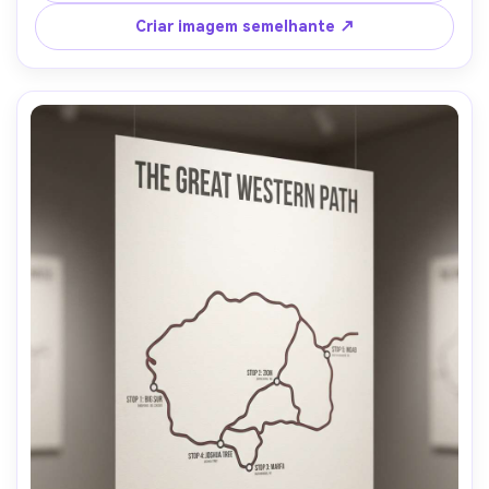
gráfica inspirada nos anos 80, grão de filme sutil e textura 
Criar imagem semelhante ↗
de impressão, layout limpo com forte contraste, lente de 
85mm, profundidade de campo rasa-AR 4:5