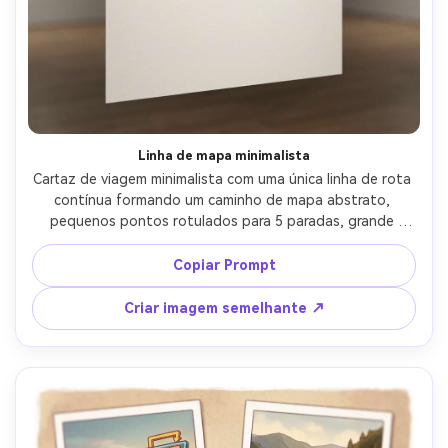
Linha de mapa minimalista
Cartaz de viagem minimalista com uma única linha de rota 
contínua formando um caminho de mapa abstrato, 
pequenos pontos rotulados para 5 paradas, grande 
título moderno sans-serif no topo, muito espaço 
negativo, paleta monocromática com uma cor de 
Copiar Prompt
sotaque, layout de grade de design suíço, linhas vetoriais 
nítidas, textura de papel sutil, estética de museu-cartaz, 
Criar imagem semelhante ↗
hierarquia de tipografia pronta para impressão, lente de 
85mm, profundidade de campo rasa, iluminação 
cinematográfica suave-AR 4:5