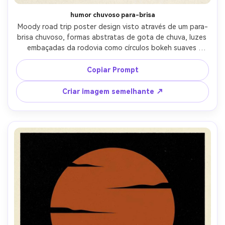
humor chuvoso para-brisa
Moody road trip poster design visto através de um para-
brisa chuvoso, formas abstratas de gota de chuva, luzes 
embaçadas da rodovia como círculos bokeh suaves 
renderizados em estilo de pôster gráfico, paleta azul 
profundo e âmbar, silhueta minimalista do painel do carro 
Copiar Prompt
na parte inferior, tipografia cinematográfica, textura de 
impressão fosca, layout editorial moderno, lente de 
Criar imagem semelhante ↗
85mm, profundidade de campo rasa-AR 4:5