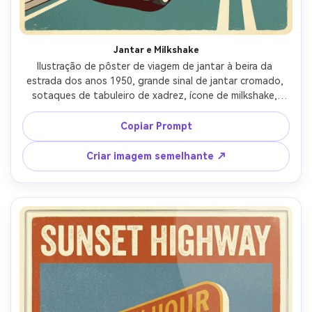
Jantar e Milkshake
Ilustração de pôster de viagem de jantar à beira da 
estrada dos anos 1950, grande sinal de jantar cromado, 
sotaques de tabuleiro de xadrez, ícone de milkshake, 
carro estacionado e uma estrada longa ao fundo, paleta 
nostálgica quente, arte vetorial de contorno grosso, 
Copiar Prompt
sombras de meio tom, tipografia lúdica ousada para o 
destino e "edição de viagem de estrada", composição 
Criar imagem semelhante ↗
pronta para impressão, lente de 85mm, profundidade de 
campo rasa, iluminação cinematográfica suave-AR 4:5