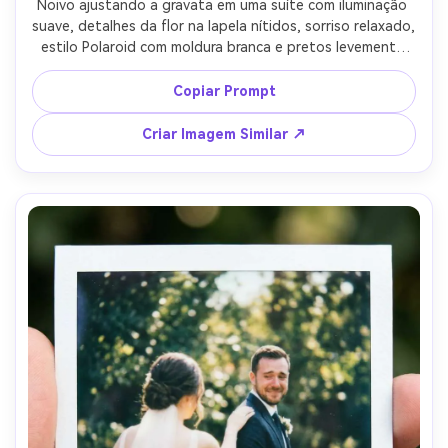
Noivo ajustando a gravata em uma suíte com iluminação 
suave, detalhes da flor na lapela nítidos, sorriso relaxado, 
estilo Polaroid com moldura branca e pretos levemente 
desbotados, flash na câmera criando destaques nítidos, 
grão sutil de filme, sensação editorial e espontânea, 
Copiar Prompt
captado com Sony A7IV e lente 85mm f/1.8, retrato de 
meio corpo, data manuscrita na margem inferior --ar 4:5
Criar Imagem Similar ↗