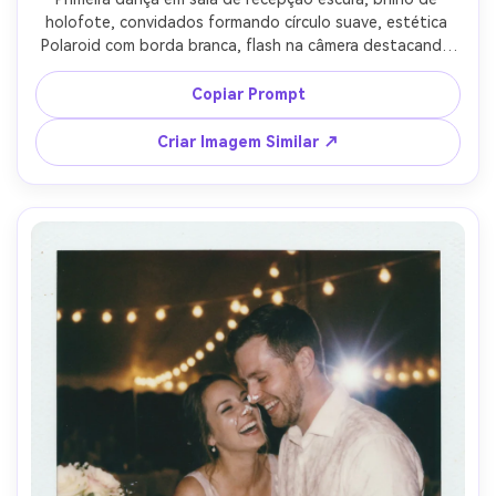
holofote, convidados formando círculo suave, estética 
Polaroid com borda branca, flash na câmera destacando 
tecido, grão suave e vazamento de luz, captado com 
lente 50mm, enquadramento médio, clima romântico e 
Copiar Prompt
sonhador, legenda manuscrita "nossa música" --ar 4:5
Criar Imagem Similar ↗