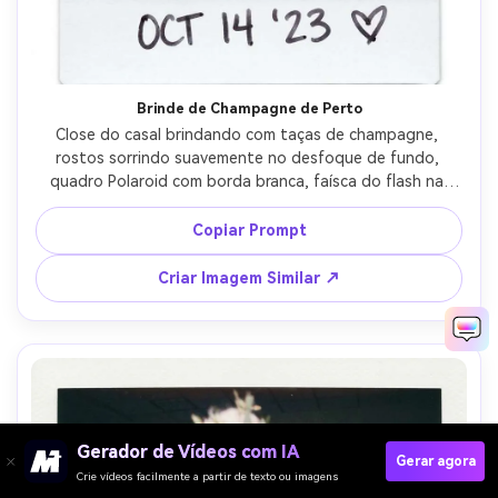
Brinde de Champagne de Perto
Close do casal brindando com taças de champagne, 
rostos sorrindo suavemente no desfoque de fundo, 
quadro Polaroid com borda branca, faísca do flash na 
taça, grão sutil e desbotamento de cor quente, captado 
com lente 85mm, fundo desfocado, data manuscrita e 
Copiar Prompt
coração na borda, luz cinematográfica suave --ar 4:5
Criar Imagem Similar ↗
Gerador de Vídeos com IA
Gerar agora
Crie vídeos facilmente a partir de texto ou imagens