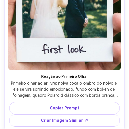
Reação ao Primeiro Olhar
Primeiro olhar ao ar livre: noiva toca o ombro do noivo e 
ele se vira sorrindo emocionado, fundo com bokeh de 
folhagem, quadro Polaroid clássico com borda branca, 
legenda manuscrita "primeiro olhar", grão suave, leve 
vinheta, flash equilibrado com luz natural, captado com 
Copiar Prompt
lente 35mm, composição a meia distância, clima tocante -
-ar 4:5
Criar Imagem Similar ↗