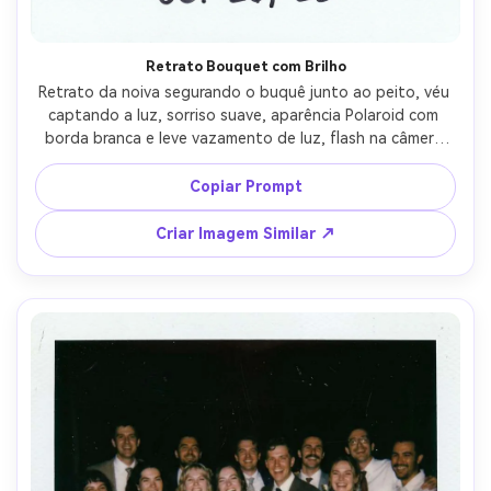
Retrato Bouquet com Brilho
Retrato da noiva segurando o buquê junto ao peito, véu 
captando a luz, sorriso suave, aparência Polaroid com 
borda branca e leve vazamento de luz, flash na câmera 
com sombras delicadas, grão suave e tons pastéis, 
captado com lente 50mm, enquadramento de meio corpo, 
Copiar Prompt
clima romântico e atemporal, data manuscrita na parte 
inferior --ar 4:5
Criar Imagem Similar ↗