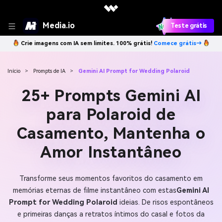
Media.io
Teste grátis
Crie imagens com IA sem limites. 100% grátis!
Comece grátis→
Início
>
Prompts de IA
>
Gemini AI Prompt for Wedding Polaroid
25+ Prompts Gemini AI
para Polaroid de
Casamento, Mantenha o
Amor Instantâneo
Transforme seus momentos favoritos do casamento em
memórias eternas de filme instantâneo com estas
Gemini AI
Prompt for Wedding Polaroid
ideias. De risos espontâneos
e primeiras danças a retratos íntimos do casal e fotos da