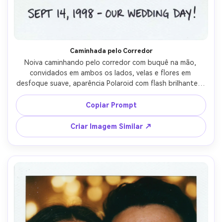
Caminhada pelo Corredor
Noiva caminhando pelo corredor com buquê na mão, 
convidados em ambos os lados, velas e flores em 
desfoque suave, aparência Polaroid com flash brilhante e 
grão suave, foco levemente imperfeito como um 
instantâneo real, borda branca com data manuscrita, 
Copiar Prompt
captado com lente 28mm, composição vertical, energia 
alegre de casamento cinematográfico --ar 4:5
Criar Imagem Similar ↗