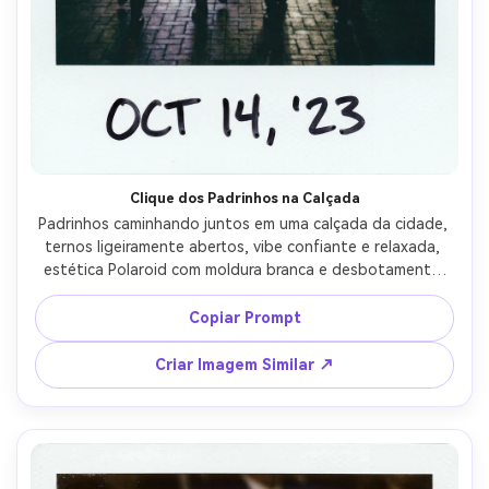
Clique dos Padrinhos na Calçada
Padrinhos caminhando juntos em uma calçada da cidade, 
ternos ligeiramente abertos, vibe confiante e relaxada, 
estética Polaroid com moldura branca e desbotamento 
de cor suave, flash na câmera como um instantâneo 
noturno, grão sutil, captado com lente 35mm, ângulo 
Copiar Prompt
baixo com leve inclinação para sensação espontânea, 
data manuscrita na borda --ar 4:5
Criar Imagem Similar ↗