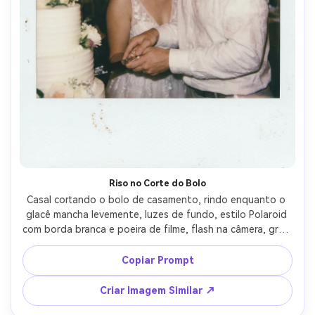
Riso no Corte do Bolo
Casal cortando o bolo de casamento, rindo enquanto o 
glacê mancha levemente, luzes de fundo, estilo Polaroid 
com borda branca e poeira de filme, flash na câmera, grão 
suave e destaques ligeiramente lavados, captado com 
lente 35mm, enquadramento espontâneo, clima divertido 
Copiar Prompt
e aconchegante --ar 4:5
Criar Imagem Similar ↗