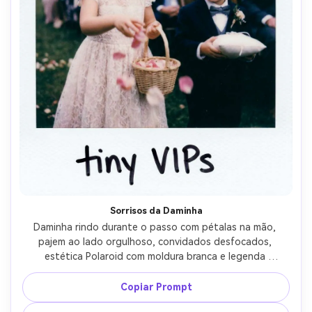
Sorrisos da Daminha
Daminha rindo durante o passo com pétalas na mão, 
pajem ao lado orgulhoso, convidados desfocados, 
estética Polaroid com moldura branca e legenda 
manuscrita "pequenos VIPs", flash na câmera, grão suave, 
exposição levemente imperfeita, captado com lente 
Copiar Prompt
35mm, clima espontâneo e divertido --ar 4:5