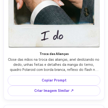
Crie imagens com
IA sem limites.
100% grátis!
Comece Grátis →
Troca das Alianças
Close das mãos na troca das alianças, anel deslizando no 
dedo, unhas feitas e detalhes da manga do terno, 
quadro Polaroid com borda branca, reflexo do flash no 
anel, grão de filme visível e leve brilho de exposição, 
captado com lente macro, foco nítido nos dedos, 
Copiar Prompt
legenda manuscrita "eu aceito" na borda --ar 4:5
Criar Imagem Similar ↗