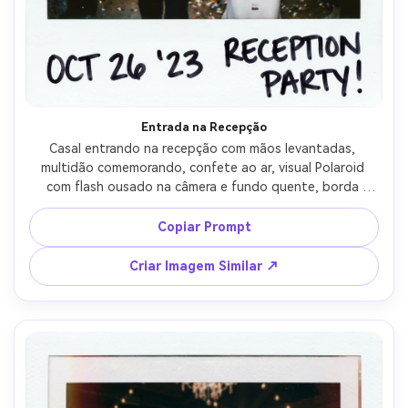
Entrada na Recepção
Casal entrando na recepção com mãos levantadas, 
multidão comemorando, confete ao ar, visual Polaroid 
com flash ousado na câmera e fundo quente, borda 
branca com data rabiscada, grão visível e leve desfoque 
de movimento, captado com lente 28mm, energia de 
Copiar Prompt
festa --ar 4:5
Criar Imagem Similar ↗