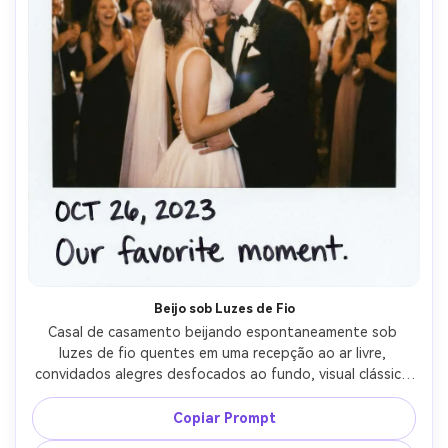
Beijo sob Luzes de Fio
Casal de casamento beijando espontaneamente sob 
luzes de fio quentes em uma recepção ao ar livre, 
convidados alegres desfocados ao fundo, visual clássico 
Polaroid com borda branca limpa e cantos ligeiramente 
arredondados, data manuscrita e pequena legenda na 
Copiar Prompt
margem inferior, flash na câmera com suavidade, grão de 