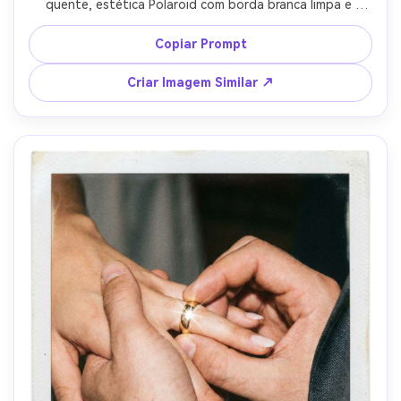
quente, estética Polaroid com borda branca limpa e 
pequenas partículas de poeira, flash na câmera dando 
aquele visual clássico de recepção, poros naturais e 
Copiar Prompt
textura realista de pele, captado com lente 85mm f/1.4, 
enquadramento íntimo, gradação nostálgica e aquecida, 
Criar Imagem Similar ↗
luz cinematográfica suave --ar 4:5