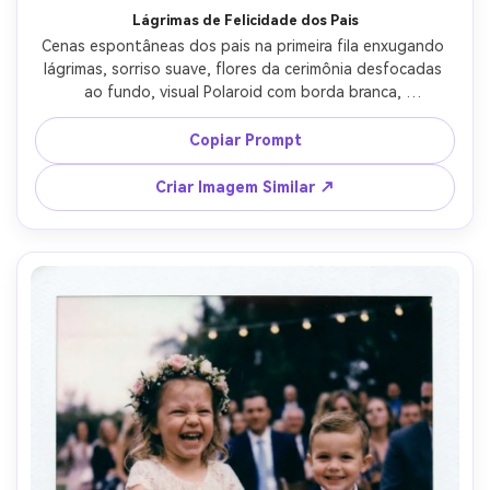
Lágrimas de Felicidade dos Pais
Cenas espontâneas dos pais na primeira fila enxugando 
lágrimas, sorriso suave, flores da cerimônia desfocadas 
ao fundo, visual Polaroid com borda branca, 
preenchimento de flash suave, textura realista da pele e 
rugas naturais, grão sutil e vinheta, captado com lente 
Copiar Prompt
85mm, enquadramento próximo, estilo documentário 
emotivo de casamento, luz cinematográfica suave --ar 
Criar Imagem Similar ↗
4:5