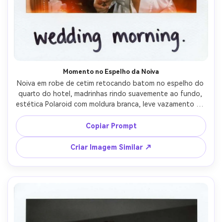
Momento no Espelho da Noiva
Noiva em robe de cetim retocando batom no espelho do 
quarto do hotel, madrinhas rindo suavemente ao fundo, 
estética Polaroid com moldura branca, leve vazamento de 
luz, textura natural da pele, flash direto na câmera, grão 
suave e exposição imperfeita, captado com lente 50mm, 
Copiar Prompt
enquadramento próximo, clima íntimo de preparação, 
"manhã de casamento" manuscrito na borda --ar 4:5
Criar Imagem Similar ↗