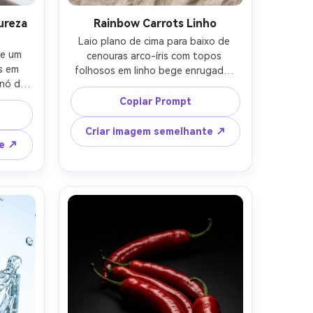
ureza
Rainbow Carrots Linho
Laio plano de cima para baixo de 
e um 
cenouras arco-íris com topos 
 em 
folhosos em linho bege enrugado, 
nó de 
flocos de sal marinho espalhados, 
de 
paleta terrosa, luz do dia suave, 
Copiar Prompt
como 
sombras suaves, tirado como uma 
limpa, 
foto de estilo de comida do 
Criar imagem semelhante ↗
e, 
Pinterest, ultra-realista, alta 
te ↗
 Canon 
resolução, grau de cor do filme sutil, 
.2, 
espaço negativo limpo para texto, 
zinha 
lente de 85mm, profundidade de 
campo rasa-AR 4:5