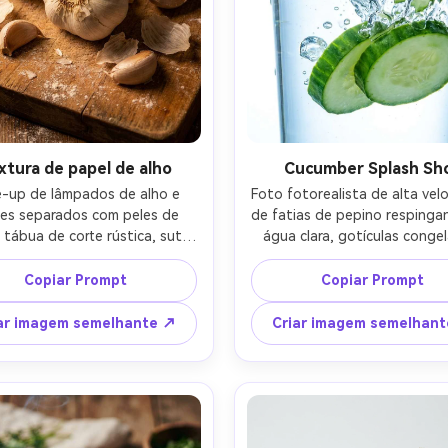
xtura de papel de alho
Cucumber Splash Sh
e-up de lâmpados de alho e 
Foto fotorealista de alta velo
es separados com peles de 
de fatias de pepino respinga
 tábua de corte rústica, sutil 
água clara, gotículas congel
de farinha, luz de cozinha de 
nítidas, fundo limpo brilhan
tênio quente, profundidade 
iluminação estroboscópica d
Copiar Prompt
Copiar Prompt
mpo rasa, olhar da lente de 
foco ultra nítido, fotograf
 poros realistas e detalhes 
comercial estilo bebida, tira
ar imagem semelhante ↗
Criar imagem semelhan
os, foto de comida editorial 
olhar de lente de 70mm, tons 
om contraste rico-AR 4:5
vibrantes, destaques brilhant
4:5