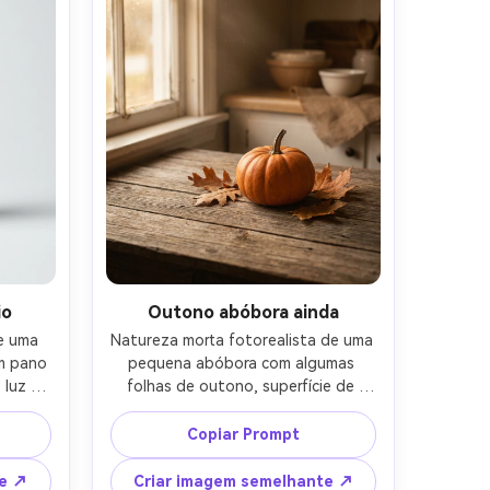
io
Outono abóbora ainda
e uma 
Natureza morta fotorealista de uma 
m pano 
pequena abóbora com algumas 
luz da 
folhas de outono, superfície de 
ento 
madeira rústica, luz quente da janela 
ida, 
da hora dourada, motes de poeira 
Copiar Prompt
ombra 
sutis, profundidade de campo rasa, 
nte de 
olhar da lente de 50mm, tons 
te ↗
Criar imagem semelhante ↗