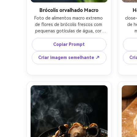
Brócolis orvalhado Macro
H
Foto de alimentos macro extremo 
close
de flores de brócolis frescos com 
de h
pequenas gotículas de água, cor 
m
verde vívida, textura nítida, 
impe
profundidade de campo rasa, luz de 
foscas,
Copiar Prompt
estúdio suave e difusa, fundo de 
toma
ardósia escura com grão sutil, tirado 
esquer
Criar imagem semelhante ↗
Cri
em Sony A7R IV, lente macro de 
100mm, f/2.8, ultra-realista, micro-
profun
detalhes de alto contraste, 
tons 
gradação de cores de fotografia de 
livro 
alimentos editoriais-AR 4:5
te