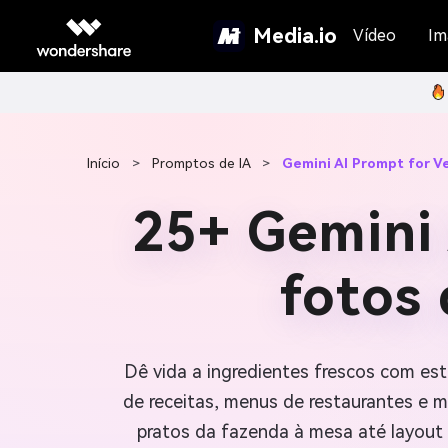
Media.io
Vídeo
Im
Início
>
Promptos de IA
>
Gemini AI Prompt for V
25+ Gemini 
fotos 
Dê vida a ingredientes frescos com es
de receitas, menus de restaurantes e m
pratos da fazenda à mesa até layout 