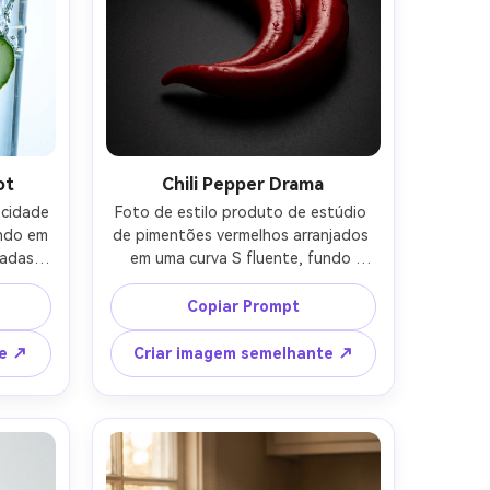
ot
Chili Pepper Drama
cidade 
Foto de estilo produto de estúdio 
ndo em 
de pimentões vermelhos arranjados 
adas 
em uma curva S fluente, fundo 
te, 
preto, luz dramática da borda, 
ura, 
destaques especulares brilhantes, 
Copiar Prompt
ia 
textura de pele ultra-realista, tirada 
do em 
em Sony A7IV, lente de 90mm, f/4, 
te ↗
Criar imagem semelhante ↗
verdes 
alto contraste, estilo de fotografia 
es-AR 
de anúncios premium-AR 4:5