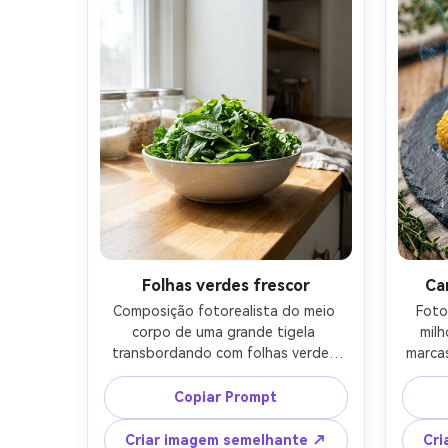
Folhas verdes frescor
Ca
Composição fotorealista do meio 
Foto
corpo de uma grande tigela 
milh
transbordando com folhas verdes 
marcas
(espinafre, rucola, couve) em um 
man
balcão de cozinha brilhante, fundo 
fum
Copiar Prompt
branco arejado, luz da janela suave, 
escur
sombras naturais, olhar da lente de 
profun
Criar imagem semelhante ↗
Cri