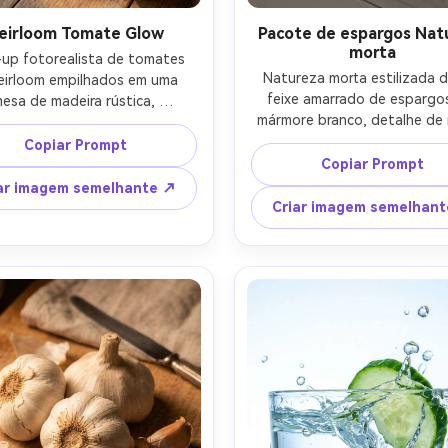
eirloom Tomate Glow
Pacote de espargos Nat
morta
-up fotorealista de tomates 
Natureza morta estilizada d
eirloom empilhados em uma 
feixe amarrado de espargos
esa de madeira rústica, 
mármore branco, detalhe de 
rfeições naturais e cascas 
corda, uma pequena faca 
 algumas videiras e folhas de 
Copiar Prompt
descascar e cunha de limão 
te, luz quente da janela da 
Copiar Prompt
adereços, composição mínima 
da, queda de sombra suave, 
ar imagem semelhante ↗
iluminação softbox brilhant
olhar da lente de 50mm, 
Criar imagem semelhan
destaques nítidos, tirado em
didade de campo média rasa, 
EOS R5, lente de 85mm, f/3
quentes ricos, fotografia de 
fotorealista, estética de co
de receitas de alta qualidade, 
premium-AR 4:5
xtura ultra-realista-AR 4:5