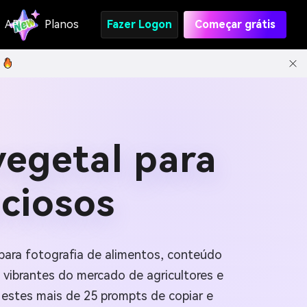
API
Planos
Fazer Logon
Começar grátis
vegetal para
iciosos
 para fotografia de alimentos, conteúdo
 vibrantes do mercado de agricultores e
 estes mais de 25 prompts de copiar e