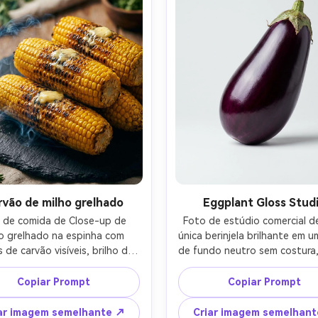
rvão de milho grelhado
Eggplant Gloss Stud
 de comida de Close-up de 
Foto de estúdio comercial d
o grelhado na espinha com 
única berinjela brilhante em u
 de carvão visíveis, brilho de 
de fundo neutro sem costura, 
teiga escovada, névoa de 
chave softbox e preenchim
aça leve, placa de ardósia 
suave, definição de borda nít
Copiar Prompt
Copiar Prompt
a, iluminação lateral quente, 
destaques roxos realistas, s
didade de campo rasa, tirada 
mínima, tirado em olhar de le
ar imagem semelhante ↗
Criar imagem semelhan