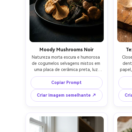
Moody Mushrooms Noir
Te
Natureza morta escura e humorosa 
Clos
de cogumelos selvagens mistos em 
dent
uma placa de cerâmica preta, luz 
papel,
lateral dramática com sombras 
poeira 
profundas, fundo esfumaçado, 
tungs
Copiar Prompt
brancas e texturas visíveis, 
de ca
classificação de cores 
35mm,
Criar imagem semelhante ↗
Cri
cinematográfica, tirada em Nikon Z7 
fibros
II, lente de 105mm, f/2.5, 
c
fotorealista, alto detalhe, 
fotografia de alimentos de belas 
artes-AR 4:5