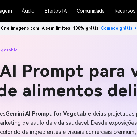
agem
Áudio
Efeitos IA
Comunidade
Recursos
Crie imagens com IA sem limites. 100% grátis!
Comece grátis→
egetable
AI Prompt para 
de alimentos del
tes
Gemini AI Prompt for Vegetable
Ideias projetadas
arketing de estilo de vida saudável. Desde exposições
colorido de ingredientes e visuais comerciais premium,