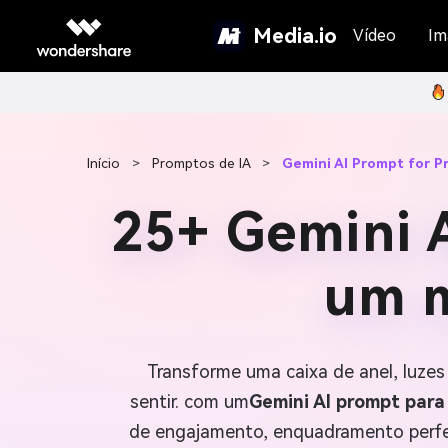
Media.io
Vídeo
Im
Início
>
Promptos de IA
>
Gemini AI Prompt for P
25+ Gemini A
um m
Transforme uma caixa de anel, luze
sentir. com um
Gemini AI prompt para
de engajamento, enquadramento perfeit