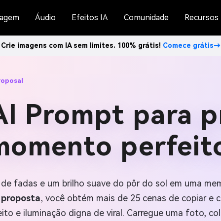
agem
Áudio
Efeitos IA
Comunidade
Recursos
Crie imagens com IA sem limites. 100% grátis!
Comece grátis→
roposal
I Prompt para p
omento perfeit
s de fadas e um brilho suave do pôr do sol em uma me
 proposta
, você obtém mais de 25 cenas de copiar e co
o e iluminação digna de viral. Carregue uma foto, c