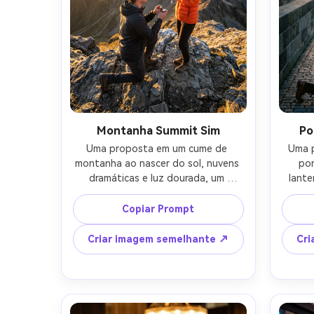
Montanha Summit Sim
Po
Uma proposta em um cume de 
Uma p
montanha ao nascer do sol, nuvens 
pon
dramáticas e luz dourada, um 
lante
parceiro ajoelhado em uma 
parc
cordilheira rochosa segurando um 
anel, 
Copiar Prompt
anel, o outro usando uma jaqueta 
sorr
puffer e um boné, lágrimas felizes, 
chi
Criar imagem semelhante ↗
Cri
amplo fundo cênico, tirado em Sony 
eleg
A1 24mm f/2.8, corpo inteiro com 
profun
paisagem expansiva, detalhes 
cremos
nítidos, classificação de cores 
via
naturais, fotografia de aventura ao 
ilumi