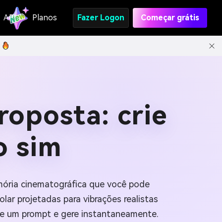
API
Planos
Fazer Logon
Começar grátis
roposta: crie
o sim
mória cinematográfica que você pode
lar projetadas para vibrações realistas
ole um prompt e gere instantaneamente.