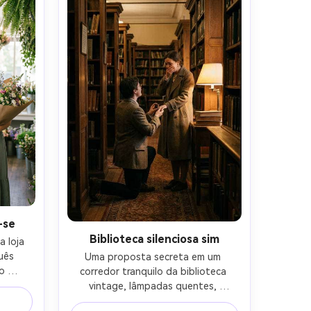
tas, 
tes e 
-se
Biblioteca silenciosa sim
 loja 
uês 
Uma proposta secreta em um 
o 
corredor tranquilo da biblioteca 
lhado 
vintage, lâmpadas quentes, 
ias, 
prateleiras altas, uma perna direita 