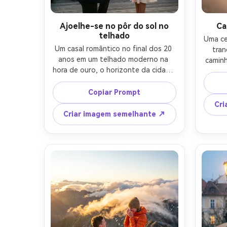
Ajoelhe-se no pôr do sol no
Ca
telhado
Uma ce
Um casal romântico no final dos 20 
tran
anos em um telhado moderno na 
caminh
hora de ouro, o horizonte da cidade 
branc
brilhando atrás deles, um parceiro 
config
ajoelhado e abrindo uma caixa de 
Copiar Prompt
na are
anel de veludo, o outro cobrindo a 
suaves
Cri
boca em alegria surpresa, roupas 
linh
Criar imagem semelhante ↗
semi-formais elegantes, vento 
emocio
suave no cabelo, luz quente da 
névoa 
borda, sensação documental 
enqua
sincera, tirada em Sony A7IV 85mm 
sombr
f/1.4, profundidade de campo rasa, 
cla
bokeh cremoso, textura da pele 
fotorealista, fotografia de 
engajamento editorial