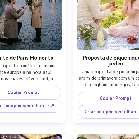
nte de Paris Momento
Proposta de piqueniqu
jardim
roposta romântica em uma 
Uma proposta de piqueniqu
te europeia na hora azul, 
jardim de primavera com um co
rnas suaves, névoa sutil, um 
de gingham, morangos, beb
eiro ajoelhado com caixa de 
espumante e flores silvestre
o outro segurando um buquê e 
Copiar Prompt
parceiro ajoelhado ao lado
indo em descrença, casacos 
Copiar Prompt
cobertor segurando uma caix
ques e lenço, composição 
ar imagem semelhante ↗
anel, o outro sentado com as
ante, Leica SL2 50mm f/1.4, 
Criar imagem semelhan
nas bochechas, roupas pastel
didade de campo rasa, bokeh 
solar suave através das árvo
o, estilo de engajamento de 
Canon R6 35mm f/1.4, 
gem editorial fotorealista, 
enquadramento de estilo de 
nação cinematográfica suave-