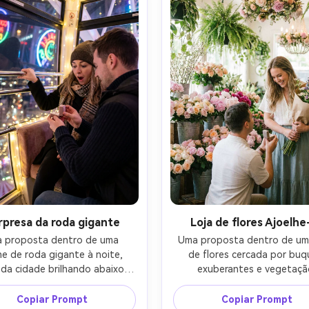
sincero, texturas fotorealis
AR 4:5
classificação de cores brilhan
arejadas-AR 4:5
rpresa da roda gigante
Loja de flores Ajoelhe
 proposta dentro de uma 
Uma proposta dentro de uma
ne de roda gigante à noite, 
de flores cercada por buq
 da cidade brilhando abaixo, 
exuberantes e vegetaçã
ceiro ajoelhado com caixa de 
pendurada, um parceiro ajoe
o outro segurando o trilho da 
entre baldes de rosas e peôn
Copiar Prompt
Copiar Prompt