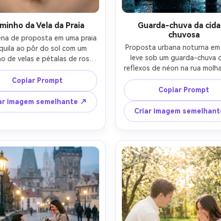
minho da Vela da Praia
Guarda-chuva da cid
chuvosa
na de proposta em uma praia 
Proposta urbana noturna em 
quila ao pôr do sol com um 
leve sob um guarda-chuva cl
o de velas e pétalas de rosa 
reflexos de néon na rua molha
a que levam a uma pequena 
parceiro ajoelhado com caix
uração, um parceiro ajoelhado 
Copiar Prompt
anel, o outro rindo e choran
ia segurando um anel, ondas 
Copiar Prompt
trenchcoats elegantes, luzes
 e céu de pêssego, roupas de 
ar imagem semelhante ↗
brilhantes, iluminação 
o, descalço, contato visual 
Criar imagem semelhan
cinematográfica humorística, 
nal, retroiluminação quente e 
em Nikon Z8 35mm f/1.8 a níve
suave, Canon R5 50mm f/1.2, 
olhos, enquadramento de m
dramento de corpo inteiro, 
corpo, detalhes fotorealistas,
as naturais, ultra-realista, 
de filme de alto contraste-
ssificação cinematográfica 
romântica-AR 4:5