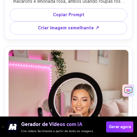
macarons e limonada rosa, ambos usando roupas rosa 
suave, fundo do parque com vegetação da primavera, luz 
quente da tarde, tirado em Sony A7IV 35mm, risos 
Copiar Prompt
sinceros, bokeh suave, tons de pele natural com 
classificação rosa suave, fotorealista-AR 4:5
Criar imagem semelhante ↗
Gerador de Vídeos com IA
Gerar agora
Crie vídeos facilmente a partir de texto ou imagens