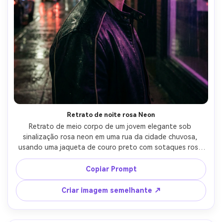
Retrato de noite rosa Neon
Retrato de meio corpo de um jovem elegante sob 
sinalização rosa neon em uma rua da cidade chuvosa, 
usando uma jaqueta de couro preto com sotaques rosa 
sutis, reflexos de pavimento molhado, iluminação noturna 
cinematográfica com géis rosa e roxo, tirado em Sony 
Copiar Prompt
A7S III 35mm f/1.8, contraste humorístico, foco nítido nos 
olhos, textura realista da pele, grau de cor 
Criar imagem semelhante ↗
cinematográfica-AR 4:5