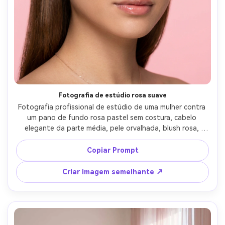
Fotografia de estúdio rosa suave
Fotografia profissional de estúdio de uma mulher contra 
um pano de fundo rosa pastel sem costura, cabelo 
elegante da parte média, pele orvalhada, blush rosa, 
lábios brilhantes, jóias mínimas, iluminação de prato de 
beleza com envoltório macio e lanternas, tirado em Canon 
Copiar Prompt
5D Mark IV 85mm, olhos afiados, textura de pele suave 
mas realista, estilo de retoque de beleza de alta 
Criar imagem semelhante ↗
qualidade sem olhar plástico, fotorealista-AR 4:5