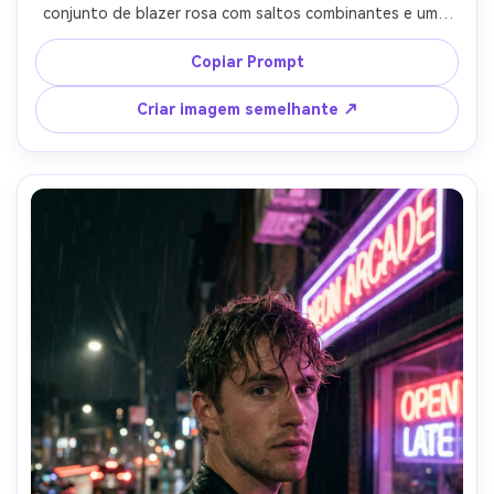
conjunto de blazer rosa com saltos combinantes e uma 
mini bolsa, óculos de sol, rabo de cavalo alto, luz do dia 
de verão brilhante com sombras nítidas, tirado em Canon 
Copiar Prompt
EOS R5 50mm, composição de estilo de rua, tons 
vibrantes mas realistas, textura de tecido ultra-
Criar imagem semelhante ↗
detalhada, vibração editorial high-end, fotorealista-AR 
4:5