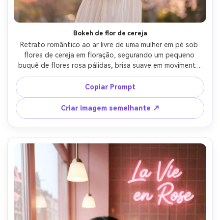
Bokeh de flor de cereja
Retrato romântico ao ar livre de uma mulher em pé sob 
flores de cereja em floração, segurando um pequeno 
buquê de flores rosa pálidas, brisa suave em movimento 
de cabelo, retroiluminação de hora dourada criando 
bokeh cor de rosa, tirado em Nikon Z7 II 85mm f/1.4, 
Copiar Prompt
profundidade de campo rasa sonhadora, lente suave 
flare, textura natural da pele, classificação de cor rosa 
Criar imagem semelhante ↗
pastel suave, fotorealista-AR 4:5