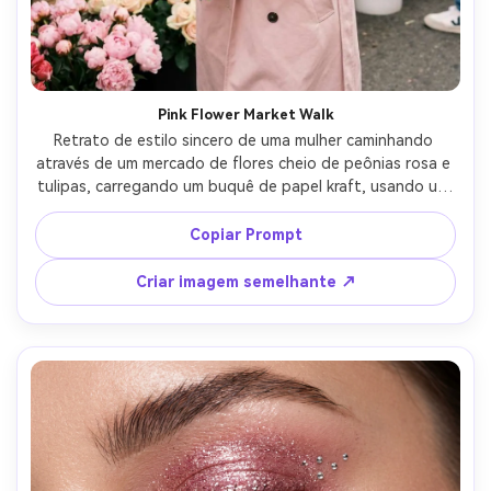
Pink Flower Market Walk
Retrato de estilo sincero de uma mulher caminhando 
através de um mercado de flores cheio de peônias rosa e 
tulipas, carregando um buquê de papel kraft, usando um 
trenchcoat rosa claro, luz natural do dia com destaques 
suaves, tirado em Fujifilm X100V 23mm, enquadramento 
Copiar Prompt
documentário, pele e cabelo realistas, paleta de cores 
rosa suave, fotorealista-AR 4:5
Criar imagem semelhante ↗