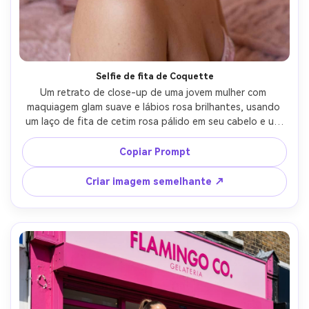
Selfie de fita de Coquette
Um retrato de close-up de uma jovem mulher com 
maquiagem glam suave e lábios rosa brilhantes, usando 
um laço de fita de cetim rosa pálido em seu cabelo e um 
delicado colar de pérola, fundo de quarto rosa acolhedor 
com luzes de fadas e travesseiros de pelúcia, luz quente 
Copiar Prompt
da janela com floração suave, tirado em Sony A7IV 85mm 
f/1.4, profundidade de campo rasa, bokeh cremoso, 
Criar imagem semelhante ↗
classificação de cor rosa pastel, textura fotorealista da 
pele e poros naturais, fotografia de beleza editorial-AR 
4:5