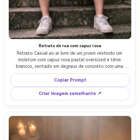
Retrato de rua com capuz rosa
Retrato Casual ao ar livre de um jovem vestindo um 
moletom com capuz rosa pastel oversized e tênis 
brancos, sentado em degraus de concreto com uma 
parede de graffiti rosa atrás dele, luz do dia nublada para 
sombras suaves, tirado em Sony A6400 50mm, 
Copiar Prompt
composição centrada, detalhes nítidos, textura natural 
da pele, mapeamento de tom rosa sutil, retrato de rua 
Criar imagem semelhante ↗
fotorealista-AR 4:5