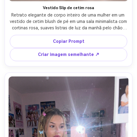
Crie imagens com
Vestido Slip de cetim rosa
IA sem limites.
Retrato elegante de corpo inteiro de uma mulher em um 
100% grátis!
vestido de cetim blush de pé em uma sala minimalista com 
cortinas rosa, suaves listras de luz da manhã pelo chão, 
saltos delicados com alças, pose relaxada, tirado em 
Comece Grátis →
Sony A7IV 50mm f/1.4, sombras naturais, destaques de 
Copiar Prompt
tecido sedoso, classificação de cores rosa sutil, 
fotografia de moda editorial, fotorealista- -ar 4:5
Criar imagem semelhante ↗