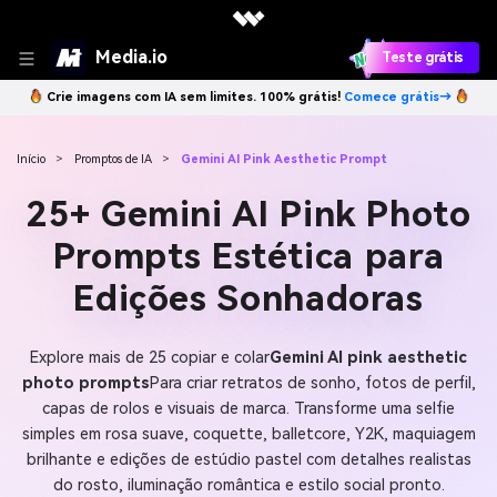
Media.io
Teste grátis
Crie imagens com IA sem limites. 100% grátis!
Comece grátis→
Início
>
Promptos de IA
>
Gemini AI Pink Aesthetic Prompt
25+ Gemini AI Pink Photo
Prompts Estética para
Edições Sonhadoras
Explore mais de 25 copiar e colar
Gemini AI pink aesthetic
photo prompts
Para criar retratos de sonho, fotos de perfil,
capas de rolos e visuais de marca. Transforme uma selfie
simples em rosa suave, coquette, balletcore, Y2K, maquiagem
brilhante e edições de estúdio pastel com detalhes realistas
do rosto, iluminação romântica e estilo social pronto.