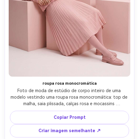
roupa rosa monocromática
Foto de moda de estúdio de corpo inteiro de uma 
modelo vestindo uma roupa rosa monocromática: top de 
malha, saia plissada, calças rosa e mocassins 
combinantes, conjunto mínimo com blocos rosa pastel, 
até iluminação de estúdio com sombras suaves, tirado em 
Copiar Prompt
Hasselblad 80mm, composição editorial limpa, detalhe de 
tecido de alta resolução, fotorealista com classificação 
Criar imagem semelhante ↗
de cores modernas-AR 4:5