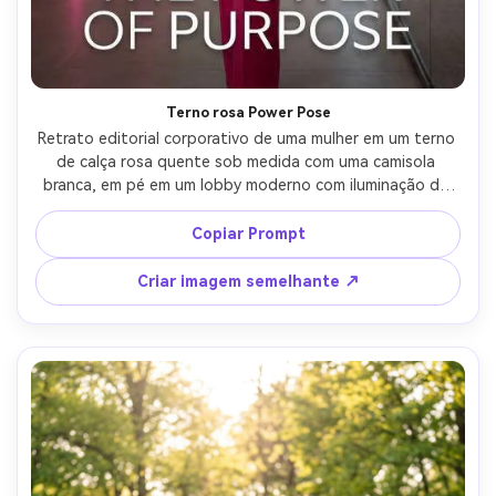
Terno rosa Power Pose
Retrato editorial corporativo de uma mulher em um terno 
de calça rosa quente sob medida com uma camisola 
branca, em pé em um lobby moderno com iluminação de 
sotaque rosa, pose de poder confiante, enchimento de 
flash de estúdio com fundo ambiente, tirado em Nikon Z8 
Copiar Prompt
85mm, foco nítido, textura realista do tecido, olhar limpo 
da capa da revista, fotorealista- -ar 4:5
Criar imagem semelhante ↗