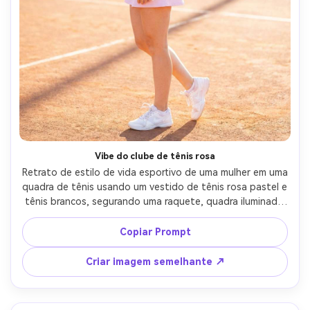
Vibe do clube de tênis rosa
Retrato de estilo de vida esportivo de uma mulher em uma 
quadra de tênis usando um vestido de tênis rosa pastel e 
tênis brancos, segurando uma raquete, quadra iluminada 
pelo sol com sombras suaves, cabelo em um rabo de 
cavalo alto com scrunchie rosa, tirado em Canon R5 
Copiar Prompt
70mm, classificação de cores brilhantes e arejadas, 
detalhes nítidos, textura natural da pele, fotorealista-AR 
Criar imagem semelhante ↗
4:5