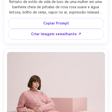
Retrato de estilo de vida de luxo de uma mulher em uma 
banheira cheia de pétalas de rosa rosa suave e água 
leitosa, brilho de velas, vapor no ar, expressão relaxada, 
cabelo molhado escorregado para trás, tirado em Canon 
EOS R6 35mm f/1.8, destaques quentes, suavidade 
Copiar Prompt
sonhadora com detalhes realistas, composição de bom 
gosto, pele fotorealista e textura de água-AR 4:5
Criar imagem semelhante ↗