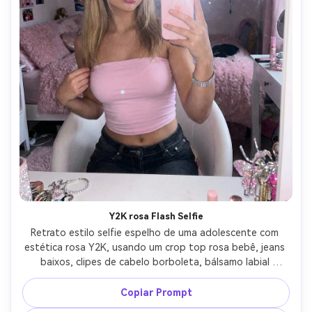
Y2K rosa Flash Selfie
Retrato estilo selfie espelho de uma adolescente com 
estética rosa Y2K, usando um crop top rosa bebê, jeans 
baixos, clipes de cabelo borboleta, bálsamo labial 
brilhante, capturado com flash direto na câmera, quarto 
rosa bagunçado com pôsteres e acessórios brilhantes, 
Copiar Prompt
tiro olhar como fotografia flash do iPhone, alto detalhe, 