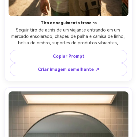
Tiro de seguimento traseiro
Seguir tiro de atrás de um viajante entrando em um 
mercado ensolarado, chapéu de palha e camisa de linho, 
bolsa de ombro, suportes de produtos vibrantes, 
erupções quentes do sol, ligeiro desfoque de movimento 
para o realismo, tirado na altura do peito, Sony A7IV, 
Copiar Prompt
lente de 35mm, f/2.8, humor de viagem cinematográfica, 
detalhe fotorealista e cor-AR 4:5
Criar imagem semelhante ↗