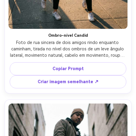
Ombro-nível Candid
Foto de rua sincera de dois amigos rindo enquanto 
caminham, tirada no nível dos ombros de um leve ângulo 
lateral, movimento natural, cabelo em movimento, roupas 
casuais (jaqueta jeans, camiseta branca), sol da tarde, 
sombras realistas, Leica Q2, lente de 28 mm, f/2, vibe 
Copiar Prompt
documental, cores realistas, fotorealista-AR 4:5
Criar imagem semelhante ↗