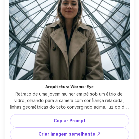
Crie imagens com
IA sem limites.
100% grátis!
Comece Grátis →
Arquitetura Worms-Eye
Retrato de uma jovem mulher em pé sob um átrio de 
vidro, olhando para a câmera com confiança relaxada, 
linhas geométricas do teto convergindo acima, luz do dia 
suave filtrado através do vidro, perspectiva grande 
angular, Sony A7R V, lente de 20 mm, f/3.2, rosto afiado, 
Copiar Prompt
simetria dramática, olhar editorial fotorealista-AR 4:5
Criar imagem semelhante ↗