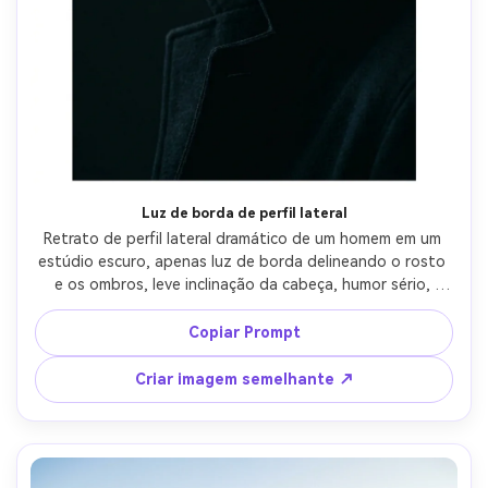
Luz de borda de perfil lateral
Retrato de perfil lateral dramático de um homem em um 
estúdio escuro, apenas luz de borda delineando o rosto 
e os ombros, leve inclinação da cabeça, humor sério, 
tirado de um ângulo lateral de 3/4, softbox de tira única 
atrás, Canon R5, lente de 85mm, f/2, pretos profundos, 
Copiar Prompt
cílios afiados, textura fotorealista, iluminação de retrato 
cinematográfico-AR 4:5
Criar imagem semelhante ↗