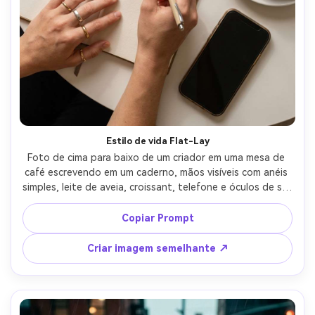
Estilo de vida Flat-Lay
Foto de cima para baixo de um criador em uma mesa de 
café escrevendo em um caderno, mãos visíveis com anéis 
simples, leite de aveia, croissant, telefone e óculos de sol 
organizados ordenadamente, estética mínima limpa, luz 
de janela suave, sombras sutis, tirado em Canon R5, lente 
Copiar Prompt
de 35 mm, f/4, texturas de alto detalhe (grão de papel, 
espuma), classificação de cores quentes, fotografia de 
Criar imagem semelhante ↗
estilo de vida fotorealista-AR 4:5