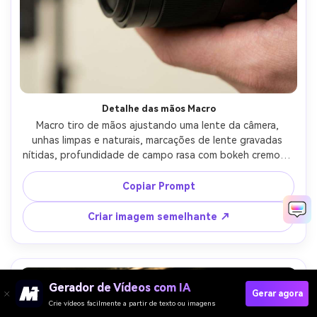
Detalhe das mãos Macro
Macro tiro de mãos ajustando uma lente da câmera, 
unhas limpas e naturais, marcações de lente gravadas 
nítidas, profundidade de campo rasa com bokeh cremoso, 
luz de estúdio suave, tirado em Sony A7R V, lente macro 
de 90mm, f/2.8, texturas ultra-detalhadas, vibração 
Copiar Prompt
fotorealista de detalhe do produto-AR 4:5
Criar imagem semelhante ↗
Gerador de Vídeos com IA
Gerar agora
Crie vídeos facilmente a partir de texto ou imagens