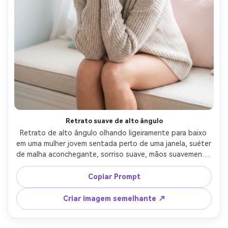
Retrato suave de alto ângulo
Retrato de alto ângulo olhando ligeiramente para baixo 
em uma mulher jovem sentada perto de uma janela, suéter 
de malha aconchegante, sorriso suave, mãos suavemente 
emoldurar o rosto, fundo arejado brilhante, luz difusa da 
janela, Nikon D850, lente de 85mm, f/1.8, bokeh cremoso, 
Copiar Prompt
perspectiva lisonjeira, textura natural da pele, 
classificação de cores pastel limpas, fotorealista-AR 4:5
Criar imagem semelhante ↗