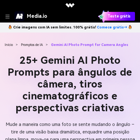
Media.io
Teste grátis
Crie imagens com IA sem limites. 100% grátis!
Comece grátis→
Início
>
Promptos de IA
>
Gemini AI Photo Prompt for Camera Angles
25+ Gemini AI Photo
Prompts para ângulos de
câmera, tiros
cinematográficos e
perspectivas criativas
Mude a maneira como uma foto se sente mudando o ângulo –
tire de uma visão baixa dramática, enquadre uma posição
plana limpa, mova-se para uma perspectiva em primeira pessoa