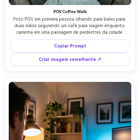
POV Coffee Walk
Foto POV em primeira pessoa olhando para baixo para 
duas mãos segurando um café para viagem enquanto 
caminha em uma passagem de pedestres da cidade 
chuvosa, mangas de um trenchcoat bege, reflexos no 
asfalto molhado, movimento desfocado em pedestres de 
Copiar Prompt
fundo, sinalização de neon bokeh, fotografado em Sony 
A7III, lente de 28 mm, f/2, gotas de chuva realistas e 
Criar imagem semelhante ↗
reflexos de rua, cinematográfico azul-laranja, ultra-
fotoreal- -ar 4:5