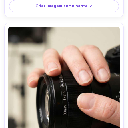
editorial, fotorealista- -ar 4:5
Criar imagem semelhante ↗