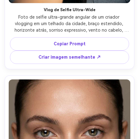
Vlog de Selfie Ultra-Wide
Foto de selfie ultra-grande angular de um criador 
vlogging em um telhado da cidade, braço estendido, 
horizonte atrás, sorriso expressivo, vento no cabelo, 
distorção dinâmica de perspectiva mantida com bom 
gosto, pôr do sol brilhante, Sony ZV-E10, lente de 16mm, 
Copiar Prompt
f/2.8, alta clareza, cor vibrante mas natural, estilo de 
conteúdo social fotorealista-AR 4:5
Criar imagem semelhante ↗