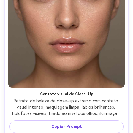
Contato visual de Close-Up
Retrato de beleza de close-up extremo com contato 
visual intenso, maquiagem limpa, lábios brilhantes, 
holofotes visíveis, tirado ao nível dos olhos, iluminação 
suave do prato de beleza, fundo neutro, olhar de 
formato médio, Fujifilm GFX 100S, lente 110 mm, f/2, 
Copiar Prompt
olhos afiados, poros naturais, fotografia de beleza 