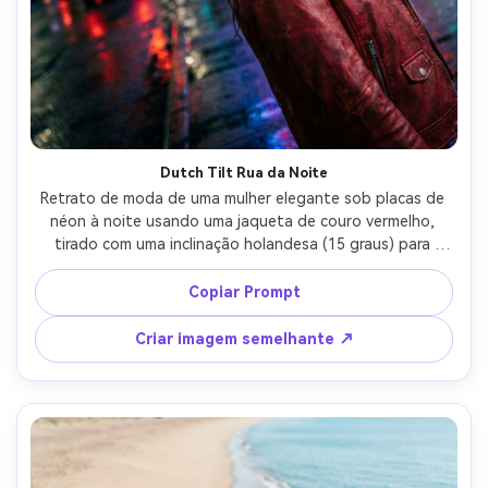
Dutch Tilt Rua da Noite
Retrato de moda de uma mulher elegante sob placas de 
néon à noite usando uma jaqueta de couro vermelho, 
tirado com uma inclinação holandesa (15 graus) para 
energia nervosa, reflexos de rua molhada, luzes bokeh 
coloridas, sorriso confiante, Fujifilm X-T5, lente de 35 mm, 
Copiar Prompt
f/1.4, olhos nítidos, grão cinematográfico, fotorealista, 
alto contraste noturno Grau de cor-AR 4:5
Criar imagem semelhante ↗