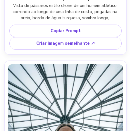
Vista de pássaros estilo drone de um homem atlético 
correndo ao longo de uma linha de costa, pegadas na 
areia, borda de água turquesa, sombra longa, 
composição mínima com fortes linhas de liderança, sol ao 
meio-dia, detalhes ultra-nítidos, alta faixa dinâmica, 
Copiar Prompt
tirado como um drone DJI em 4K, classificação de cores 
naturais limpas, fotografia aérea fotorealista, lente de 
Criar imagem semelhante ↗
85mm, profundidade de campo rasa-AR 4:5