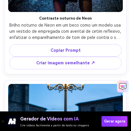
Contraste noturno de Neon
Brilho noturno de Neon em um beco como um modelo usa 
um vestido de empregada com avental de cetim reflexivo, 
enfatizar o emparelhamento de tom de pele contra o seu 
tom de pele com destaques legais e sombras 
controladas, 35mm f/1.8, ângulo baixo de corpo inteiro, 
Copiar Prompt
humor nervoso, textura de pele fotorealista, foco afiado, 
brilho realista do tecido, roupa drapada naturalmente em 
Criar imagem semelhante ↗
sua estrutura-AR 4:5
Gerador de Vídeos com IA
Gerar agora
Crie vídeos facilmente a partir de texto ou imagens