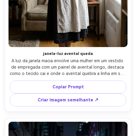
janela-luz avental queda
A luz da janela macia envolve uma mulher em um vestido 
de empregada com um painel de avental longo, destaca 
como o tecido cai e onde o avental quebra a linha em sua 
moldura, fundo simples da sala de estar, 50mm f/2, 
enquadramento de três quartos, expressão suave, dobras 
Copiar Prompt
realistas, foco afiado, grau de cor editorial, roupa 
drapada naturalmente em sua moldura-AR 4:5
Criar imagem semelhante ↗