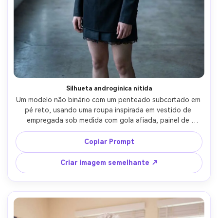
Silhueta androgínica nítida
Um modelo não binário com um penteado subcortado em 
pé reto, usando uma roupa inspirada em vestido de 
empregada sob medida com gola afiada, painel de 
avental fino e renda mínima, foco na silhueta que cria com 
linhas limpas em seu quadro, interior moderno do loft, luz 
Copiar Prompt
do dia fresca, 50mm f/2.2, composição centrada em todo 
o corpo, expressão séria e calma, brilho realista do 
Criar imagem semelhante ↗
tecido, qualidade editorial, foco nítido-AR 4:5