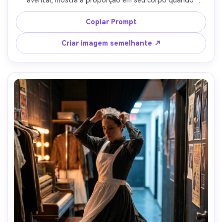
roupas externas encurtam o torso e mudam o equilíbrio 
da saia, luz natural no final da tarde, 35mm f/2, postura 
Copiar Prompt
de caminhada de corpo inteiro congelada, humor 
confiante, sombras naturais, foco nítido, grau de cor 
Criar imagem semelhante ↗
editorial, roupa drapada naturalmente em sua estrutura-
AR 4:5