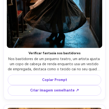
Verificar fantasia nos bastidores
Nos bastidores de um pequeno teatro, um artista ajusta 
um copo de cabeça de renda enquanto usa um vestido 
de empregada, destaca como o tecido cai no seu quadro 
sob movimento e reviravoltas rápidas, derramamento de 
palco quente misturado e luz fresca do corredor, 85mm 
Copiar Prompt
f/2, ângulo sincero de corpo inteiro, humor focado, 
textura realista, alta resolução, sombras naturais, roupa 
Criar imagem semelhante ↗
drapada naturalmente em seu quadro-AR 4:5