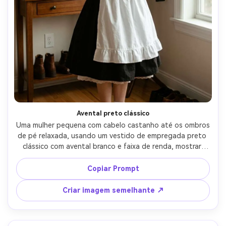
Avental preto clássico
Uma mulher pequena com cabelo castanho até os ombros 
de pé relaxada, usando um vestido de empregada preto 
clássico com avental branco e faixa de renda, mostrar 
como a bainha se senta em sua moldura com uma saia até 
o joelho e sutil petticoat, em uma entrada de 
Copiar Prompt
apartamento arrumada, luz de janela macia, lente de 
50mm f/2, retrato de corpo inteiro, sorriso neutro, 
Criar imagem semelhante ↗
textura do tecido visível, sombras naturais, grau de cor 
editorial, alta resolução-AR 4:5