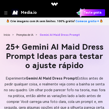
Media.io
Teste grátis
Crie imagens com IA sem limites. 100% grátis!
Comece grátis→
Início
>
Promptos de IA
>
Gemini AI Maid Dress Prompt
25+ Gemini AI Maid Dress
Prompt Ideas para testar
o ajuste rápido
Experimente
Gemini AI Maid Dress Prompt
Estilos antes de
pedir qualquer coisa, e realmente veja como a bainha se senta
no seu quadro. Um olhar pode parecer fofo na teoria, mas fora
na prática, então alinhe as variações lado a lado antes de
comprar. Você carrega uma foto clara, cola um prompt e, em
seguida, gera algumas opções até que a silhueta pareça certa.