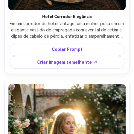
Hotel Corredor Elegância
Em um corredor de hotel vintage, uma mulher posa em um 
elegante vestido de empregada com avental de cetim e 
clipes de cabelo de pérola, enfatizar o emparelhamento 
de tons de pele contra o seu tom de pele usando 
brancos quentes e renda creme, iluminação de lustre, 70 
Copiar Prompt
mm f/2.8, corpo inteiro com linhas de liderança, humor 
equilibrado, detalhe fotorealista, foco nítido, roupa 
Criar imagem semelhante ↗
drapada naturalmente em seu quadro-AR 4:5