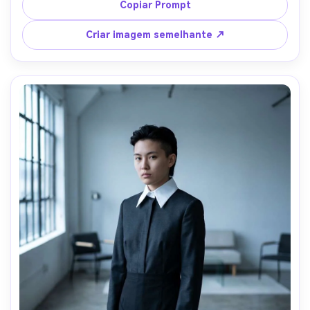
alças largas e um detalhe de gola elegante, dentro de um 
Copiar Prompt
vestiário vintage com espelhos borrados, iluminação de 
tungstênio quente, 35mm f/2, ângulo de corpo inteiro 
Criar imagem semelhante ↗
ligeiramente de cima, sombras naturais, detalhe de queda 
de tecido nítido, alta resolução, roupa drapada 
naturalmente em sua estrutura-AR 4:5