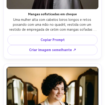
Mangas sofisticadas em cheque
Uma mulher alta com cabelos loiros longos e retos 
posando com uma mão no quadril, vestida com um 
vestido de empregada de cetim com mangas sofadas e 
um laço de avental nítido, enfatizar a proporção no seu 
corpo com uma costura de cintura mais alta, pano de 
Copiar Prompt
fundo de estúdio em cinza quente, iluminação 
estroboscópica do prato de beleza, 85mm f/1.8, 
Criar imagem semelhante ↗
enquadramento de três quartos, humor confiante, 
textura da pele fotorealista, foco nítido, dobras 
realistas-AR 4:5