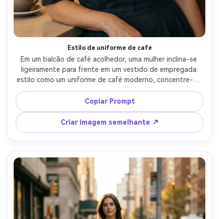
Estilo de uniforme de café
Em um balcão de café acolhedor, uma mulher inclina-se 
ligeiramente para frente em um vestido de empregada 
estilo como um uniforme de café moderno, concentre-se 
em como ele drape sobre seus ombros com um decote 
quadrado e tiras arrumadas, iluminação ambiente quente, 
Copiar Prompt
50mm f/1.8, três quartos molduras, humor amigável, 
textura da pele fotorealista, dobras realistas do avental, 
Criar imagem semelhante ↗
roupa drapada naturalmente em sua moldura-AR 4:5