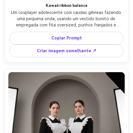
Kawaii ribbon balance
Um cosplayer adolescente com caudas gêmeas fazendo 
uma pequena onda, usando um vestido bonito de 
empregada com fita oversized, punhos franjados e 
avental em forma de coração, mostrar emparelhamento 
de tom de pele contra o tom de pele com sotaques 
Copiar Prompt
pastel que não o lavam, em uma configuração de quarto 
brilhante, luz de anel macio, 35mm f/1.8, corpo inteiro, 
Criar imagem semelhante ↗
humor brincalhão, sombras naturais, textura de renda de 
alto detalhe, roupa drapada naturalmente em seu 
quadro-AR 4:5