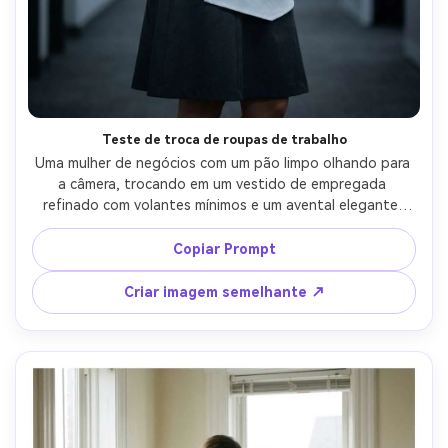
Crie imagens com
IA sem limites.
100% grátis!
Comece Grátis →
Teste de troca de roupas de trabalho
Uma mulher de negócios com um pão limpo olhando para 
a câmera, trocando em um vestido de empregada 
refinado com volantes mínimos e um avental elegante, 
mostrar como o tecido cai em seu quadro com uma saia 
mais reta e flare sutil, fundo do corredor do escritório 
Copiar Prompt
suavemente borrado, luz mista fluorescente fresca, 85mm 
f/2, enquadramento do corpo de três quartos, humor 
Criar imagem semelhante ↗
composto, textura da pele fotorealista, sombras 
naturais, roupa drapada naturalmente em seu quadro-AR 
4:5