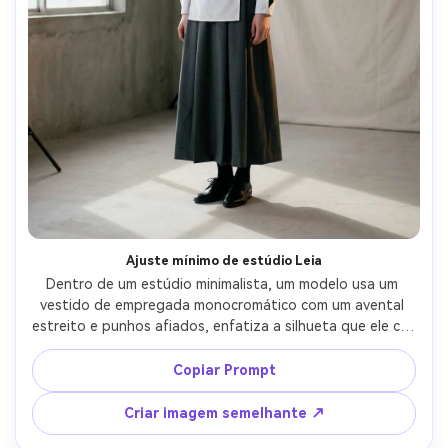
Ajuste mínimo de estúdio Leia
Dentro de um estúdio minimalista, um modelo usa um 
vestido de empregada monocromático com um avental 
estreito e punhos afiados, enfatiza a silhueta que ele cria 
em seu corpo com uma cintura cerrada e saia lisa, luz de 
chave softbox e luz de borda sutil, 50mm f/2, corpo 
Copiar Prompt
inteiro centrado, humor calmo, sombras naturais, pregas 
de tecido nítidas, foco nítido-AR 4:5
Criar imagem semelhante ↗