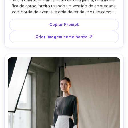
fica de corpo inteiro usando um vestido de empregada 
com borda de avental e gola de renda, mostre como a 
bainha se senta em sua moldura com meados da coxa vs 
sinais de estilo do joelho em uma roupa, luz da janela ao 
Copiar Prompt
meio-dia, 35mm f/2, composição vertical, expressão 
relaxada, detalhe têxtil realista, alta resolução, cor limpa 
Criar imagem semelhante ↗
Grau-AR 4:5