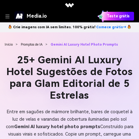
Media.io
Teste grátis
Crie imagens com IA sem limites. 100% grátis!
Comece grátis→
Início
>
Promptos de IA
>
Gemini AI Luxury Hotel Photo Prompts
25+ Gemini AI Luxury
Hotel Sugestões de Fotos
para Glam Editorial de 5
Estrelas
Entre em saguões de mármore brilhante, bares de coquetel à
luz de velas e varandas de cobertura iluminadas pelo sol
com
Gemini AI luxury hotel photo prompts
Construído para
visuais virais e sofisticados. Copie um prompt, carregue uma