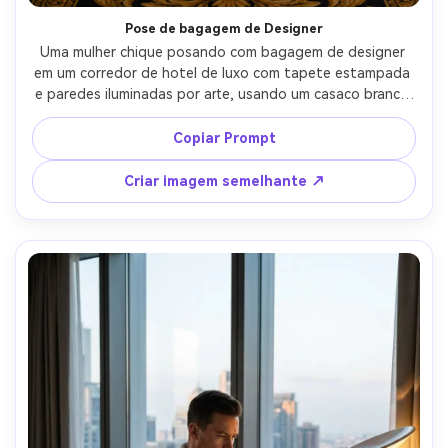
Pose de bagagem de Designer
Uma mulher chique posando com bagagem de designer 
em um corredor de hotel de luxo com tapete estampada 
e paredes iluminadas por arte, usando um casaco branco 
de gola rotulada e camelo, óculos de sol na cabeça, 
postura confiante, iluminação superior suave, disparada 
Copiar Prompt
em Canon R5, 50mm, quadro vertical de corpo inteiro, 
fotorealista, estética influenciadora de viagens de alta 
Criar imagem semelhante ↗
qualidade-AR 4:5