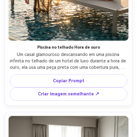
Piscina no telhado Hora de ouro
Um casal glamouroso descansando em uma piscina 
infinita no telhado de um hotel de luxo durante a hora de 
ouro, ela usa uma peça preta com uma cobertura pura, ele 
usa camisa de linho e óculos de sol, destaques de água 
brilhante, horizonte da cidade ao fundo, brilho do sol e 
Copiar Prompt
luz da borda, fotografado em Nikon Z8, 85mm f/1.8, 
molduras editoriais sinceras, profundidade de campo rasa, 
Criar imagem semelhante ↗
fotorealista, visual de campanha de viagem aspiracional-
AR 4:5