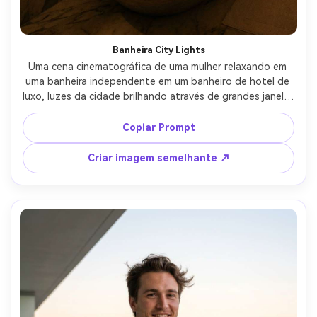
Banheira City Lights
Uma cena cinematográfica de uma mulher relaxando em 
uma banheira independente em um banheiro de hotel de 
luxo, luzes da cidade brilhando através de grandes janelas 
atrás dela, velas ao longo da cordilheira de mármore, 
vapor suave, cabelo em um coque solto, luz fraca 
Copiar Prompt
humorística com destaques quentes, filmado em Canon 
R5, 35mm, moldura média, fotorealista, atmosfera 
Criar imagem semelhante ↗
noturna de luxo-AR 4:5