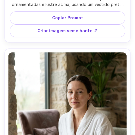
ornamentadas e lustre acima, usando um vestido preto 
fluido com uma fenda e saltos com tiras, olhar confiante 
para a câmera, holofotes dramáticos com sombras 
Copiar Prompt
suaves, tirado em Hasselblad X2D, 45mm, moldura 
editorial de moda de corpo inteiro, fotorealista, look de 
Criar imagem semelhante ↗
campanha de alta qualidade-AR 4:5