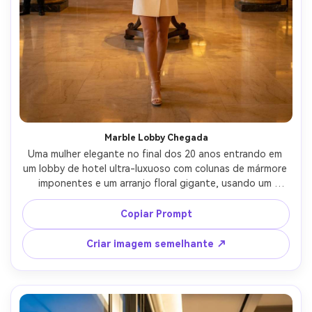
Marble Lobby Chegada
Uma mulher elegante no final dos 20 anos entrando em 
um lobby de hotel ultra-luxuoso com colunas de mármore 
imponentes e um arranjo floral gigante, usando um 
vestido blazer de marfim sob medida e óculos de sol na 
mão, caminhada confiante, mesa de concierge 
Copiar Prompt
suavemente embaçada atrás dela, brilho quente de 
lustre, reflexos cinematográficos no piso de pedra polida, 
Criar imagem semelhante ↗
fotografia de viagem editorial, textura de pele ultra-
realista, detalhes nítidos, classificação de cores premium-
AR 4:5