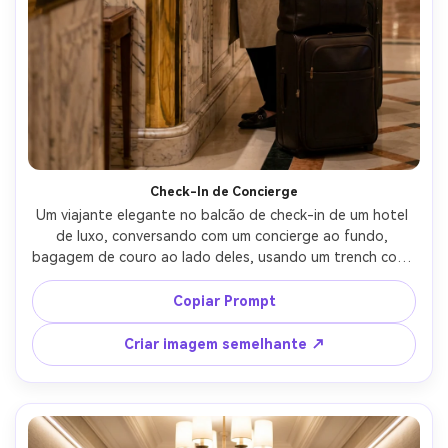
Check-In de Concierge
Um viajante elegante no balcão de check-in de um hotel 
de luxo, conversando com um concierge ao fundo, 
bagagem de couro ao lado deles, usando um trench coat 
bege e bolsa de grife, mesa de mármore e sotaques de 
latão, iluminação suave e quente, sensação documental 
Copiar Prompt
sincera, filmado em Sony A7S III, 35mm, composição de 
regra de terços, fotorealista, narrativa de viagem 
Criar imagem semelhante ↗
premium-AR 4:5