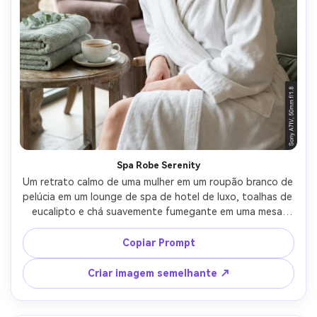
Spa Robe Serenity
Um retrato calmo de uma mulher em um roupão branco de 
pelúcia em um lounge de spa de hotel de luxo, toalhas de 
eucalipto e chá suavemente fumegante em uma mesa 
lateral, texturas de pedra neutra, luz suave da janela, 
maquiagem mínima, expressão serena, tirado em Sony 
Copiar Prompt
A7IV, 50mm f/1.8, close-up com profundidade de campo 
rasa, fotorealista, bem-estar limpo estilo editorial- -ar 
Criar imagem semelhante ↗
4:5