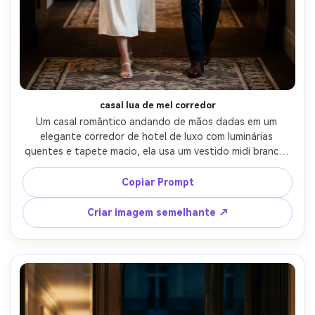
casal lua de mel corredor
Um casal romântico andando de mãos dadas em um 
elegante corredor de hotel de luxo com luminárias 
quentes e tapete macio, ela usa um vestido midi branco, 
ele usa um blazer de linho, ambos sorridentes, 
profundidade de campo rasa, bokeh sonhador, disparado 
Copiar Prompt
em Sony A7IV, 85mm f/1.4, tiro médio sincero, 
fotorealista, humor de romance de viagem íntimo, 
Criar imagem semelhante ↗
iluminação cinematográfica suave-AR 4:5