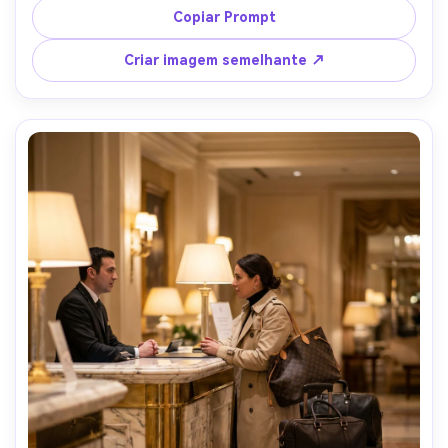
pastel suave, tirado em Nikon Z7 II, 70 mm, retrato de 
Copiar Prompt
meio corpo, luz natural, fotorealista, viagem limpa Tons 
editoriais- -ar 4:5
Criar imagem semelhante ↗