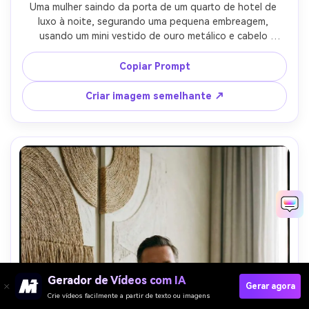
Uma mulher saindo da porta de um quarto de hotel de 
luxo à noite, segurando uma pequena embreagem, 
usando um mini vestido de ouro metálico e cabelo 
elegante, luzes do corredor criando destaques 
dramáticos, sombras cinematográficas, tirado em Canon 
Copiar Prompt
R6, 35mm, retrato de corpo inteiro, fotorealista, alto 
contraste editorial Grau de cor- -ar 4:5
Criar imagem semelhante ↗
Gerador de Vídeos com IA
Gerar agora
Crie vídeos facilmente a partir de texto ou imagens