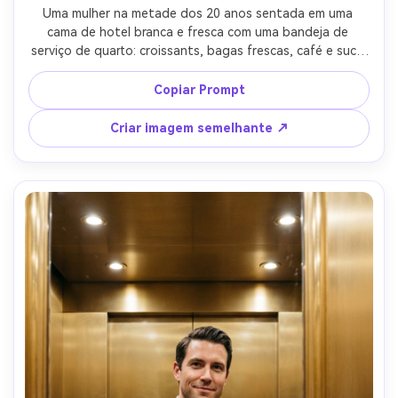
Uma mulher na metade dos 20 anos sentada em uma 
cama de hotel branca e fresca com uma bandeja de 
serviço de quarto: croissants, bagas frescas, café e suco 
de laranja, usando um roupão de seda com cabelo 
bagunçado, luz macia da janela da manhã, sorriso 
Copiar Prompt
relaxado, decoração de suíte de luxo com tons neutros, 
fotografado em Fujifilm GFX 100, 63mm, estilo de vida 
Criar imagem semelhante ↗
editorial acolhedor, texturas realistas, alta resolução-AR 
4:5