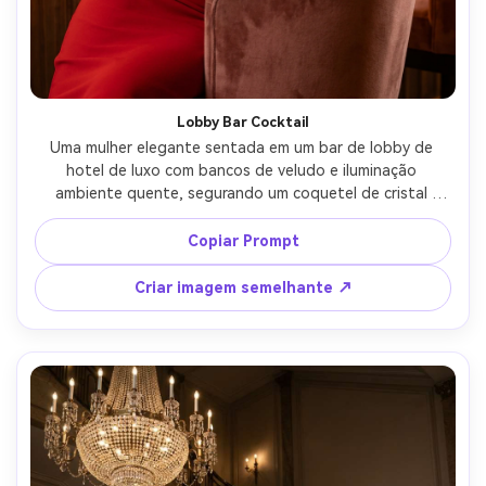
Crie imagens com
IA sem limites.
100% grátis!
Lobby Bar Cocktail
Comece Grátis →
Uma mulher elegante sentada em um bar de lobby de 
hotel de luxo com bancos de veludo e iluminação 
ambiente quente, segurando um coquetel de cristal 
coupe com um toque cítrico, usando um vestido vermelho 
de ombros e brincos de ouro, bokeh de fundo de 
Copiar Prompt
garrafas e lâmpadas, tirado em Canon R6, 85mm f/1.4, 
retrato de close-up, gradação de cores de revista 
Criar imagem semelhante ↗
brilhante, reflexos de pele e vidro ultra-realistas-AR 4:5