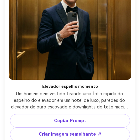
Elevador espelho momento
Um homem bem vestido tirando uma foto rápida do 
espelho do elevador em um hotel de luxo, paredes do 
elevador de ouro escovado e downlights do teto macio, 
usando um smoking azul marinho da meia-noite com 
gravata-borboleta preta, relógio elegante visível, 
Copiar Prompt
expressão confiante, tirado em Sony A7R V, 35mm, 
enquadramento vertical apertado, destaques limpos, 
Criar imagem semelhante ↗
detalhe editorial fotorealista, grão de filme sutil-AR 4:5