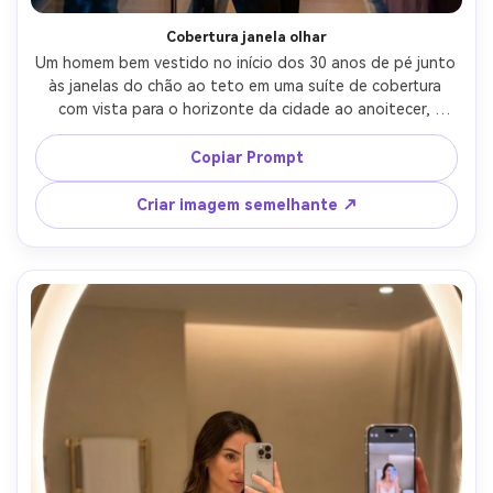
Cobertura janela olhar
Um homem bem vestido no início dos 30 anos de pé junto 
às janelas do chão ao teto em uma suíte de cobertura 
com vista para o horizonte da cidade ao anoitecer, 
usando um terno de carvão com gola aberta, uma mão no 
bolso, luz azul humorística da hora misturada com luz 
Copiar Prompt
quente da lâmpada interior, reflexos no vidro, tirado em 
Canon R5, 50mm f/1.4, retrato de meio corpo, 
Criar imagem semelhante ↗
profundidade de campo rasa, fotorealista, humor 
editorial de luxo, foco nítido nos olhos-AR 4:5