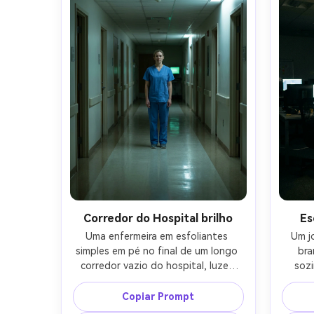
de
gotas de chuva realistas, atmosfera 
fotore
cinematográfica do espaço liminal-
AR 4:5
Corredor do Hospital brilho
Es
Uma enfermeira em esfoliantes 
Um j
simples em pé no final de um longo 
bra
corredor vazio do hospital, luzes 
sozi
fluorescentes zumbindo, reflexos do 
escritó
chão brilhante, portas fechadas, 
apenas
Copiar Prompt
brilho do monitor distante, rosto 
lâmpad