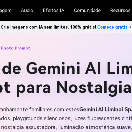
agem
Áudio
Efeitos IA
Comunidade
Recursos
Crie imagens com IA sem limites. 100% grátis!
Comece grátis→
e Photo Prompt
 de Gemini AI Li
t para Nostalgia
ranhamente familiares com estes
Gemini AI Liminal S
os, playgrounds silenciosos, luzes fluorescentes cin
de nostalgia assustadora, iluminação atmosférica suave