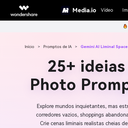
Media.io
Vídeo
Im
Início
>
Promptos de IA
>
Gemini AI Liminal Spac
25+ ideias
Photo Promp
Explore mundos inquietantes, mas est
corredores vazios, shoppings abandonad
Crie cenas liminais realistas cheias 