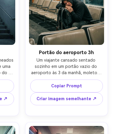
Portão do aeroporto 3h
heados 
Um viajante cansado sentado 
 uma 
sozinho em um portão vazio do 
 do 
aeroporto às 3 da manhã, moletom 
creto 
com capuz para cima, bagagem de 
s 
mão ao lado deles, fileiras de 
Copiar Prompt
cente 
assentos vagos, quiosque de lanche 
e 
fechado, enormes janelas 
te ↗
Criar imagem semelhante ↗
irada 
mostrando asfalto escuro, 
rande 
iluminação suave, tirado em Sony 
 linhas 
A7IV 85mm f/1.8, molduras de 
icação 
retrato, profundidade de campo 
s 
rasa, ruído suave, pele fotorealista, 