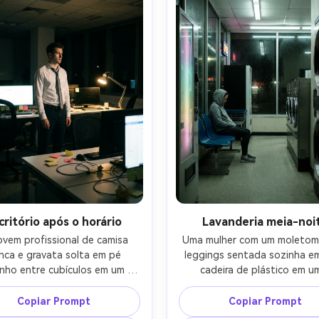
sfoque nas luzes, textura 
realistas, realismo espacial lim
alista, humor noturno liminal 
4:5
solitário-AR 4:5
critório após o horário
Lavanderia meia-noi
ovem profissional de camisa 
Uma mulher com um moletom l
nca e gravata solta em pé 
leggings sentada sozinha em
nho entre cubículos em um 
cadeira de plástico em um
rio escuro depois do horário, 
lavanderia à meia-noite, fileir
 telas de computador e uma 
máquinas de lavar roupa, ilum
Copiar Prompt
Copiar Prompt
a de mesa brilhando, bilhetes 
fluorescente áspera, brilho