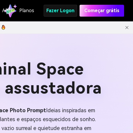
API
Planos
Fazer Logon
Começar grátis
minal Space
 assustadora
pace Photo Prompt
Ideias inspiradas em
tilantes e espaços esquecidos de sonho.
, vazio surreal e quietude estranha em