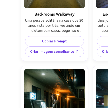
Backrooms Walkaway
Es
Uma pessoa solitária na casa dos 20 
Uma jo
anos vista por trás, vestindo um 
curto 
moletom com capuz bege liso e 
aba
jeans escuros, andando lentamente 
usando
através de um labirinto interminável 
tênis b
Copiar Prompt
de corredores de carpete de 
sinali
escritório amarelado com painéis de 
atrás 
Criar imagem semelhante ↗
Cri
teto fluorescentes zumbindo, 
neon c
paredes ligeiramente manchadas, 
azulej
manchas úmidas sutis, vazio 
tirado
inquietante, fotografado em Sony 
enqu
A7IV 35mm f/1.8, nível dos olhos, 
pro
perspectiva grande angular, 
class
composição centrada, névoa suave, 
aberra
grão de filme semelhante a VHS, 
edit
textura fotorealista de pele e 
limin
tecido, humor cinematográfico do 
espaço liminal, alta resolução-AR 4:5