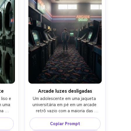
inal-AR 
humor liminal melancólico silencioso-
AR 4:5
te
Arcade luzes desligadas
iso e 
Um adolescente em uma jaqueta 
 uma 
universitária em pé em um arcade 
a 
retrô vazio com a maioria das 
as de 
máquinas desligadas, algumas telas 
inação 
tremulando, padrão de tapete alto 
Copiar Prompt
 da 
mas desbotado, sinais de néon 