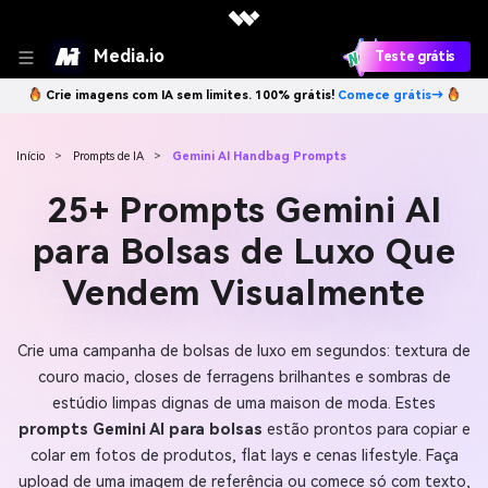
Media.io
Teste grátis
Crie imagens com IA sem limites. 100% grátis!
Comece grátis→
Início
>
Prompts de IA
>
Gemini AI Handbag Prompts
25+ Prompts Gemini AI
para Bolsas de Luxo Que
Vendem Visualmente
Crie uma campanha de bolsas de luxo em segundos: textura de
couro macio, closes de ferragens brilhantes e sombras de
estúdio limpas dignas de uma maison de moda. Estes
prompts Gemini AI para bolsas
estão prontos para copiar e
colar em fotos de produtos, flat lays e cenas lifestyle. Faça
upload de uma imagem de referência ou comece só com texto,