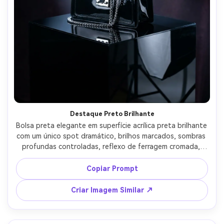
Destaque Preto Brilhante
Bolsa preta elegante em superfície acrílica preta brilhante 
com um único spot dramático, brilhos marcados, sombras 
profundas controladas, reflexo de ferragem cromada, 
click com Nikon Z8, 70mm, f/5.6, iluminação de estúdio, 
reflexos ultra realistas, clima de luxo cinematográfico --ar 
Copiar Prompt
4:5
Criar Imagem Similar ↗