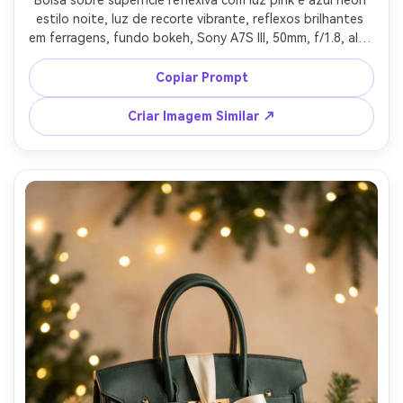
Bolsa sobre superfície reflexiva com luz pink e azul neon 
estilo noite, luz de recorte vibrante, reflexos brilhantes 
em ferragens, fundo bokeh, Sony A7S III, 50mm, f/1.8, alto 
contraste, detalhes ultra realistas, estética ousada Gen Z 
--ar 4:5
Copiar Prompt
Criar Imagem Similar ↗