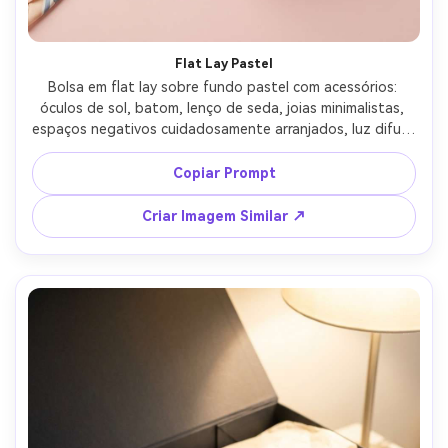
Flat Lay Pastel
Bolsa em flat lay sobre fundo pastel com acessórios: 
óculos de sol, batom, lenço de seda, joias minimalistas, 
espaços negativos cuidadosamente arranjados, luz difusa 
de cima, Fujifilm GFX 100S, 45mm, f/4, composição em 
cima, estética de Instagram, texturas realistas --ar 4:5
Copiar Prompt
Criar Imagem Similar ↗