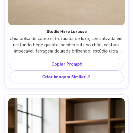
Studio Hero Luxuoso
Uma bolsa de couro estruturada de luxo, centralizada em 
um fundo bege quente, sombra sutil no chão, costura 
impecável, ferragem dourada brilhando, estúdio ultra 
limpo com luz principal e preenchimento suave, 
fotografada com Canon EOS R5, lente 85mm, f/8, foco 
Copiar Prompt
nítido em produto, fotografia editorial premium, textura 
natural do couro, alta resolução, correção mínima de cor -
Criar Imagem Similar ↗
-ar 4:5