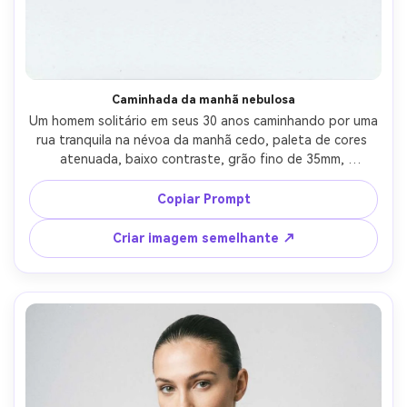
Caminhada da manhã nebulosa
Um homem solitário em seus 30 anos caminhando por uma 
rua tranquila na névoa da manhã cedo, paleta de cores 
atenuada, baixo contraste, grão fino de 35mm, 
vinhetagem sutil, destaques suaves, disparado em Leica 
M6, lente de 50mm, composição vertical com linhas líderes, 
Copiar Prompt
humor introspectivo calmo, atmosfera realista e 
profundidade-AR 4:5
Criar imagem semelhante ↗