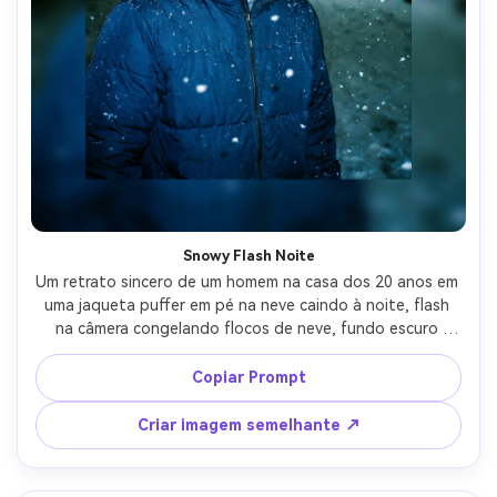
Snowy Flash Noite
Um retrato sincero de um homem na casa dos 20 anos em 
uma jaqueta puffer em pé na neve caindo à noite, flash 
na câmera congelando flocos de neve, fundo escuro 
profundo, grão pesado, ligeiro desfoque nas bordas, 
vibração de câmera descartável, tons azuis frios, meio 
Copiar Prompt
corpo apertado moldura, humor de inverno brincalhão, 
pele fotorealista e textura de tecido, lente de 85mm, 
Criar imagem semelhante ↗
profundidade de campo rasa-AR 4:5