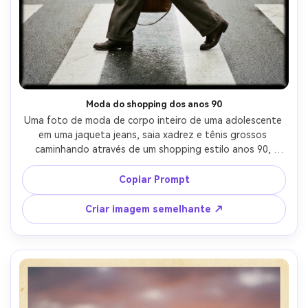
Moda do shopping dos anos 90
Uma foto de moda de corpo inteiro de uma adolescente 
em uma jaqueta jeans, saia xadrez e tênis grossos 
caminhando através de um shopping estilo anos 90, 
iluminação fluorescente, vibração paparazzi sincera, grão 
de filme médio-pesado, leve tom verde, desfoque de 
Copiar Prompt
movimento sutil, tirado em um ponto-e-tiro de 35mm, 
enquadramento centrado, energia nostálgica da 
Criar imagem semelhante ↗
juventude, varredura de filme fotorealista e textura-AR 
4:5