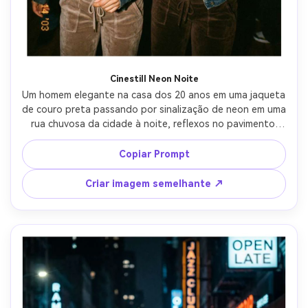
Cinestill Neon Noite
Um homem elegante na casa dos 20 anos em uma jaqueta 
de couro preta passando por sinalização de neon em uma 
rua chuvosa da cidade à noite, reflexos no pavimento 
molhado, olhar cinematográfico Cinestill 800T com 
halação laranja-vermelha ao redor das luzes, grão de filme 
Copiar Prompt
visível de 35mm, ligeiro desfoque de movimento no fundo, 
sombras azul frescas, tirado em Sony A7IV, 50mm f/1.4, 
Criar imagem semelhante ↗
moldura de meio corpo ao nível dos olhos, fotografia 
urbana ultra-realista e temperamental-AR 4:5