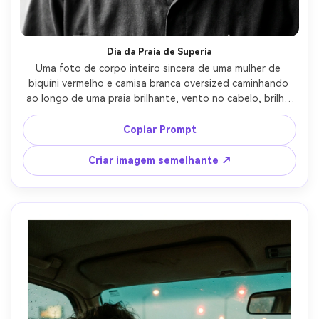
Dia da Praia de Superia
Uma foto de corpo inteiro sincera de uma mulher de 
biquíni vermelho e camisa branca oversized caminhando 
ao longo de uma praia brilhante, vento no cabelo, brilho 
do sol, Fujifilm Superia 400 cores com sombras 
ligeiramente esverdeadas, grão médio de 35 mm, 
Copiar Prompt
contraste suave, destaques naturais da pele, tirado em 
Nikon FM2, lente de 50 mm, nível do horizonte, humor de 
Criar imagem semelhante ↗
verão despreocupado, textura fotorealista de varredura 
de filme- -ar 4:5