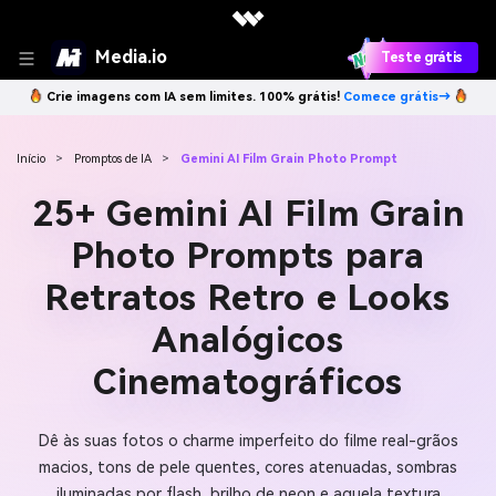
Media.io
Teste grátis
Crie imagens com IA sem limites. 100% grátis!
Comece grátis→
Início
>
Promptos de IA
>
Gemini AI Film Grain Photo Prompt
25+ Gemini AI Film Grain
Photo Prompts para
Retratos Retro e Looks
Analógicos
Cinematográficos
Dê às suas fotos o charme imperfeito do filme real-grãos
macios, tons de pele quentes, cores atenuadas, sombras
iluminadas por flash, brilho de neon e aquela textura