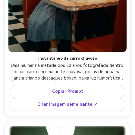
Crie imagens com
IA sem limites.
100% grátis!
Comece Grátis →
Instantâneo de carro chuvoso
Uma mulher na metade dos 20 anos fotografada dentro 
de um carro em uma noite chuvosa, gotas de água na 
janela criando destaques bokeh, baixa luz humorística, 
cor fresca com brilho quente no painel, grão de filme 
visível de 35 mm, ligeira subexposição, foco suave, 
Copiar Prompt
fotografado em Olympus OM-1, 50mm f/1.8, 
enquadramento de close-up, clima cinematográfico 
Criar imagem semelhante ↗
melancólico-AR 4:5