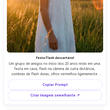
festa Flash descartável
Um grupo de amigos no início dos 20 anos rindo em uma 
festa em casa, flash na câmera de curta distância, 
sombras de flash duras, olhos vermelhos ligeiramente 
presentes, aparência de câmera descartável vintage, 
iluminação interna amarela quente, grão pesado, ligeiro 
Copiar Prompt
desfoque e foco imperfeito, nostálgica vibe candida dos 
anos 2000, disparada como se fosse no Fujifilm 
Criar imagem semelhante ↗
QuickSnap, moldura apertada, humor enérgico e caótico, 
lente de 85mm, profundidade de campo rasa-AR 4:5