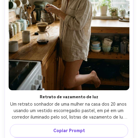
Retrato de vazamento de luz
Um retrato sonhador de uma mulher na casa dos 20 anos 
usando um vestido escorregadio pastel, em pé em um 
corredor iluminado pelo sol, listras de vazamento de luz 
quente na borda do quadro, grão fino, pretos 
desbotados, leve névoa de filme, destaques suaves, 
Copiar Prompt
tirado em Minolta X-700, lente de 85 mm, sorriso suave, 