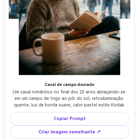
Casal de campo dourado
Um casal romântico no final dos 20 anos abraçando-se 
em um campo de trigo ao pôr do sol, retroiluminação 
quente, luz de borda suave, calor pastel estilo Kodak 
Portra, grão fino, vinheta suave, classificação de cores 
semelhante a um filme, tirado em Canon EOS 1V, 85mm 
Copiar Prompt
f/1.8, moldura de meio corpo, profundidade de campo 
rasa, emoção sincera e tenra, fotorealista e 
Criar imagem semelhante ↗
cinematográfico-AR 4:5