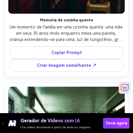
Memória de cozinha quente
Um momento de família em uma cozinha quente: uma mãe 
em seus 30 anos rindo enquanto mexa uma panela, 
criança estendendo-se para cima, luz de tungstênio, grau 
de cor de filme aconchegante, grão médio de 35mm, foco 
suave com brilho suave, vigineta leve, disparado em 35mm 
Copiar Prompt
SLR, lente de 35mm, documentário franco moldura, humor 
nostálgico caseiro-AR 4:5
Criar imagem semelhante ↗
Gerador de Vídeos com IA
Gerar agora
Crie vídeos facilmente a partir de texto ou imagens