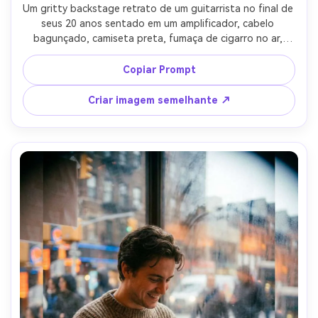
Um gritty backstage retrato de um guitarrista no final de 
seus 20 anos sentado em um amplificador, cabelo 
bagunçado, camiseta preta, fumaça de cigarro no ar, 
lâmpadas de tungstênio do vestiário, sombras fortes, 
grão perceptível de 35 mm, ligeiros arranhões, contraste 
Copiar Prompt
humorístico, tirado em Nikon F3, lente de 35 mm, molduras 
documentárias, vibração autêntica de turnê de rock, 
Criar imagem semelhante ↗
textura ultra-realista-AR 4:5