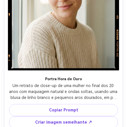
Portra Hora de Ouro
Um retrato de close-up de uma mulher no final dos 20 
anos com maquiagem natural e ondas soltas, usando uma 
blusa de linho branco e pequenos aros dourados, em pé 
em grama alta na hora de ouro, paleta de cores quente 
Kodak Portra 400, suave destaque roll-off, grão de filme 
Copiar Prompt
fino de 35mm, vinheta sutil, contraste suave, textura 
realista da pele com poros, tirado em Canon AE-1, lente 
Criar imagem semelhante ↗