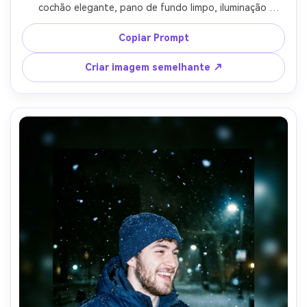
cochão elegante, pano de fundo limpo, iluminação 
estroboscópica com softbox, holofotes afiados, depois 
classificado para parecer filme digitalizado com grão fino, 
Copiar Prompt
pretos ligeiramente elevados, manchas de poeira sutis, 
tirado em Sony A7R V, 85mm f/1.4, moldura cintura para 
Criar imagem semelhante ↗
cima, qualidade editorial de revista-AR 4:5