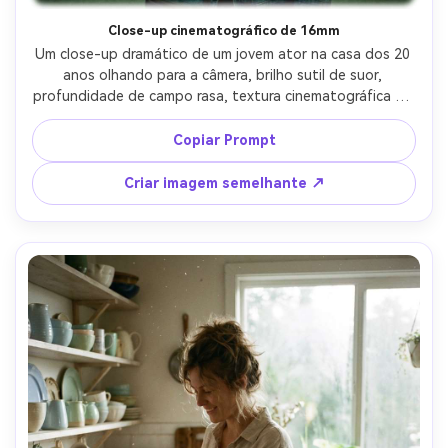
Close-up cinematográfico de 16mm
Um close-up dramático de um jovem ator na casa dos 20 
anos olhando para a câmera, brilho sutil de suor, 
profundidade de campo rasa, textura cinematográfica de 
filme de 16 mm com grão orgânico e leve sensação de 
tecelagem de porta, destaques quentes e sombras 
Copiar Prompt
profundas, halação suave, filmado como um filme indie, 
lente de 35 mm, iluminação de estúdio discreta com uma 
Criar imagem semelhante ↗
chave suave e luz de borda, ultra-realista e emocional-AR 
4:5