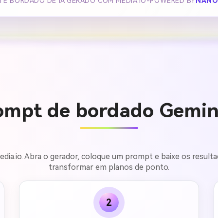
TE BORDADO DE IA GERADO COM MEDIA.IO-POWERED BY
NANO
ompt de bordado Gemini
dia.io. Abra o gerador, coloque um prompt e baixe os resulta
transformar em planos de ponto.
2