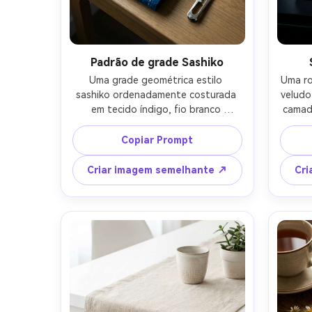
Padrão de grade Sashiko
Uma grade geométrica estilo 
Uma ro
sashiko ordenadamente costurada 
veludo
em tecido índigo, fio branco 
camada
correndo pontos com espaçamento 
sutis,
preciso, humor têxtil tradicional 
com fi
Copiar Prompt
japonês, tecido dobrado com 
ilumi
pregas limpas, adereços mínimos, luz 
luz d
Criar imagem semelhante ↗
Cri
direcional fresca, disparado em Sony 
macro
A7R V, 35mm, alta clareza, textura 
alto co
de fibra realista, estética artesanal 
de 
calma-AR 4:5