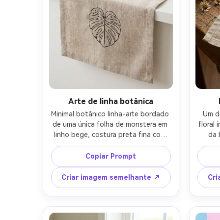
Arte de linha botânica
Minimal botânico linha-arte bordado 
Um d
de uma única folha de monstera em 
floral
linho bege, costura preta fina com 
da 
curvas perfeitas, muito espaço 
minúsc
negativo, estética escandinava 
core
Copiar Prompt
moderna, estilizado em uma mesa 
ponto
branca com um copo de cerâmica, 
de mar
Criar imagem semelhante ↗
Cri
luz difusa brilhante, disparado em 
em u
Canon EOS R6, 35mm, composição 
com xí
limpa, textura de tecido ultra 
cores 
realista-AR 4:5
Fujif