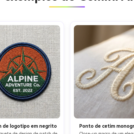
Crie ima
IA sem li
h de logotipo em negrito
Ponto de cetim monog
uete de design de patch de 
Close-up macro de um eleg