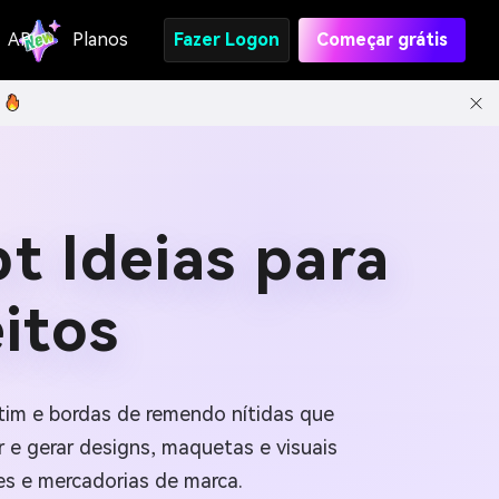
API
Planos
Fazer Logon
Começar grátis
t Ideias para
itos
etim e bordas de remendo nítidas que
 e gerar designs, maquetas e visuais
es e mercadorias de marca.