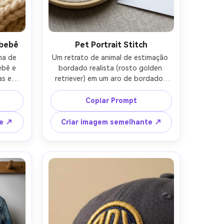
 bebê
Pet Portrait Stitch
a de 
Um retrato de animal de estimação 
bê e 
bordado realista (rosto golden 
s em 
retriever) em um aro de bordado, 
 ponto 
textura de pele de ponto longo e 
taques 
curto, mistura sutil de cores, tecido 
Copiar Prompt
 um 
de fundo limpo, colocado ao lado 
tarra 
da impressão de foto de referência 
te ↗
Criar imagem semelhante ↗
ela, 
correspondente, luz do dia suave, 
mm, 
tirado em Nikon Z7 II, 85mm, foco 
 humor 
nítido em pontos, detalhe de 
 4:5
artesanato fotorealista-AR 4:5