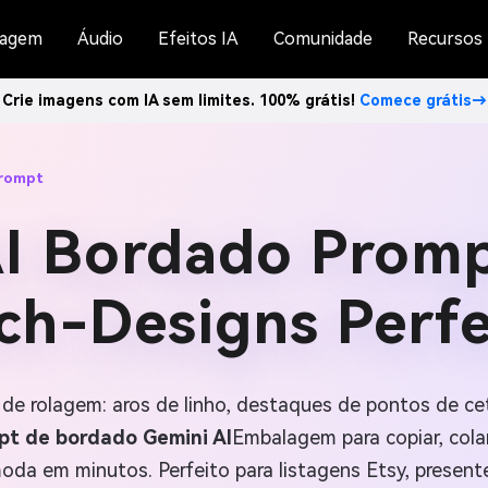
agem
Áudio
Efeitos IA
Comunidade
Recursos
Crie imagens com IA sem limites. 100% grátis!
Comece grátis→
Prompt
I Bordado Promp
tch-Designs Perfe
 de rolagem: aros de linho, destaques de pontos de c
pt de bordado Gemini AI
Embalagem para copiar, colar
oda em minutos. Perfeito para listagens Etsy, present