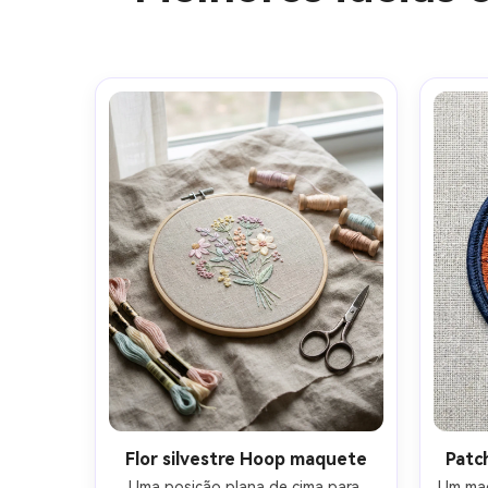
Flor silvestre Hoop maquete
Patc
Uma posição plana de cima para 
Um maq