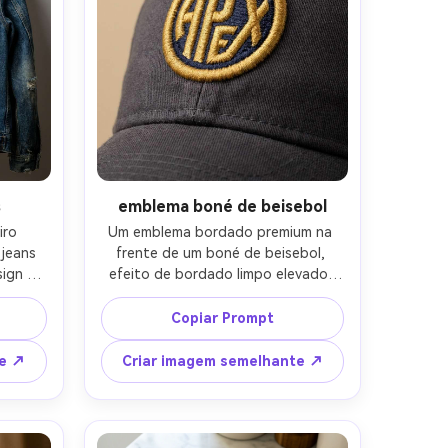
s
emblema boné de beisebol
ro 
Um emblema bordado premium na 
jeans 
frente de um boné de beisebol, 
ign é 
efeito de bordado limpo elevado, 
ontos 
costura apertada, sombras sutis no 
de fio 
painel curvo da boné, fundo neutro, 
Copiar Prompt
 jeans 
iluminação comercial nítida, 
o com 
disparado em Canon R5, 70mm, foco 
te ↗
Criar imagem semelhante ↗
 Sony 
nítido, textura realista do fio, 
de 
mercadoria de rua estética- -ar 4:5
ltra 