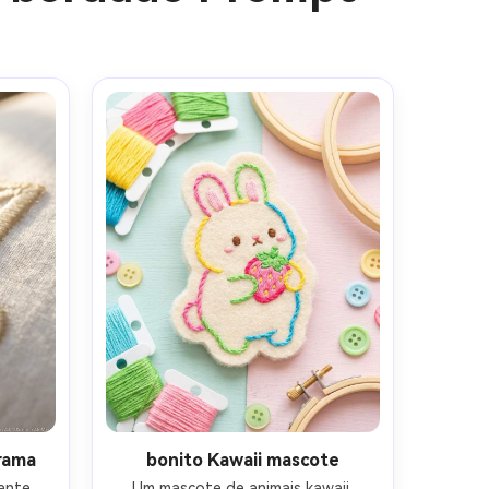
gens com
mites.
rama
bonito Kawaii mascote
ante 
Um mascote de animais kawaii 