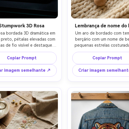
Stumpwork 3D Rosa
Lembrança de nome do
sa bordada 3D dramática em 
Um aro de bordado com tem
 preto, pétalas elevadas com 
berçário com um nome de be
s de fio visível e destaques 
pequenas estrelas costurada
 folhas minúsculas com bordas 
fios pastel macios, letras de
o, textura artesanal de luxo, 
de cetim suave, pequenos so
Copiar Prompt
Copiar Prompt
nação de estúdio escuro com 
de nó francês, colocado em
e borda, tirada em Canon R5, 
cobertor de malha com um cha
ar imagem semelhante ↗
Criar imagem semelhan
 de 100mm, ultra-detalhado, 
de madeira, luz quente da jan
ntraste, fotografia artesanal 
disparado em Sony A7IV, 50
qualidade de galeria-AR 4:5
profundidade de campo rasa,
sentimental acolhedor-AR