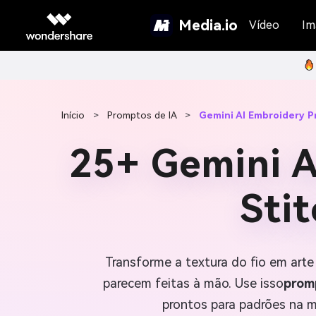
Media.io
Vídeo
Im
Início
>
Promptos de IA
>
Gemini AI Embroidery 
25+ Gemini A
Sti
Transforme a textura do fio em arte
parecem feitas à mão. Use isso
prom
prontos para padrões na m