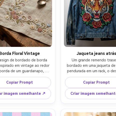
Borda Floral Vintage
Jaqueta jeans atrá
esign de bordado de borda 
Um grande remendo trasei
 inspirado em vintage ao redor 
bordado em uma jaqueta de 
borda de um guardanapo, 
pendurada em um rack, o des
ulas margaritas e videiras em 
um tigre ousado com rosas, p
s de fio antigo atenuadas, 
de enchimento densos, cores 
Copiar Prompt
Copiar Prompt
 de haste delicado e pontos 
vívidas, textura e costuras de
garita preguiçosa, colocados 
visíveis, iluminação de estúdi
ar imagem semelhante ↗
Criar imagem semelhan
ma mesa de madeira rústica 
sombras suaves, disparado em
cara de chá, classificação de 
A7R IV, 85mm, fotografia 
de filme quente, disparado em 
produtos de moda, costura u
ilm X-T5, 56mm, grão macio, 
realista-AR 4:5