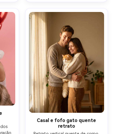
2 com 
nublada, tirada em Sony A1 com 35 
al 
mm em f/2.8, molduras documentais, 
tras, 
táxis de fundo e sinalização 
traste 
suavemente borradas, detalhes 
fotorealistas, vibe editorial 
moderna-AR 4:5
e
Casal e fofo gato quente
retrato
dos 
ração 
Retrato vertical quente de corpo 