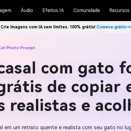
agem
Áudio
Efeitos IA
Comunidade
Recursos
Crie imagens com IA sem limites. 100% grátis!
Comece grátis→
 Cat Photo Prompt
casal com gato f
grátis de copiar 
s realistas e aco
em um retrato quente e realista com seu gato no lug