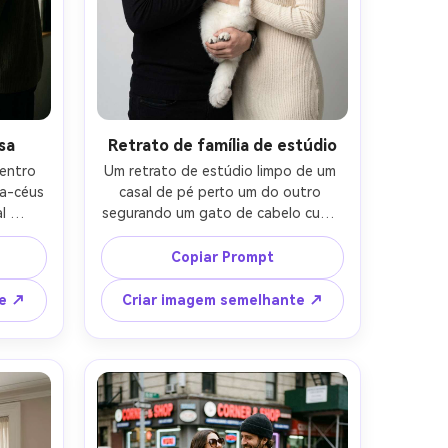
sa
Retrato de família de estúdio
entro 
Um retrato de estúdio limpo de um 
a-céus 
casal de pé perto um do outro 
 
segurando um gato de cabelo curto 
 perto 
britânico branco calmo, pano de 
as de 
fundo cinza claro sem costura, 
Copiar Prompt
gato 
roupas minimalistas combinando 
to da 
(gola rola preta e vestido de malha 
te ↗
Criar imagem semelhante ↗
es 
creme), luz de chave softbox com 
ons 
preenchimento suave, tirado em 
e da 
Nikon Z8 com 70 mm em f/5.6, foco 
5 com 
nítido e nítido, composição 
 de 
simétrica, detalhes fotorealistas, 
ores 
estilo de retrato comercial de alta 
pele 
qualidade-AR 4:5