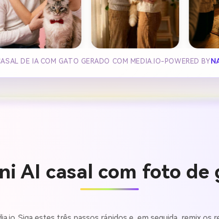
CASAL DE IA COM GATO GERADO COM MEDIA.IO-POWERED BY
N
i AI casal com foto de
ia.io. Siga estes três passos rápidos e, em seguida, remix o