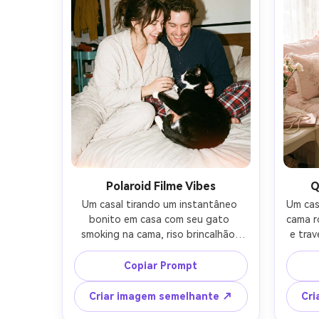
textura da pele fotorealista, 
fotogr
detalhe natural do bigode, 
fotografia de estilo de vida 
editorial, classificação de cores 
cinematográficas quentes-AR 4:5
Polaroid Filme Vibes
Q
Um casal tirando um instantâneo 
Um cas
bonito em casa com seu gato 
cama r
smoking na cama, riso brincalhão, 
e trav
cabelo ligeiramente bagunçado, 
usand
pijama aconchegante, olhar flash 
esté
Copiar Prompt
direto na câmera, desfoque de 
diurn
movimento sutil como uma câmera 
Son
Criar imagem semelhante ↗
Cri
descartável, grão de filme quente e 
pro