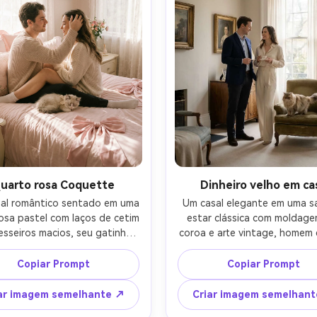
afia profissional de retrato 
fotorealistas e reflexos nos
ao ar livre-AR 4:5
AR 4:5
uarto rosa Coquette
Dinheiro velho em ca
al romântico sentado em uma 
Um casal elegante em uma sa
osa pastel com laços de cetim 
estar clássica com moldage
esseiros macios, seu gatinho 
coroa e arte vintage, homem 
o uma pequena gola de fita, 
blazer marinho sob medida, m
tica delicada coquette, luz 
em uma blusa de seda creme,
Copiar Prompt
Copiar Prompt
a suave e arejada, tirado em 
gato de cabelos compridos s
y A7R V com 35 mm em f/2, 
em uma poltrona de veludo, 
ar imagem semelhante ↗
Criar imagem semelhan
fundidade de campo rasa 
suave da janela da tarde com