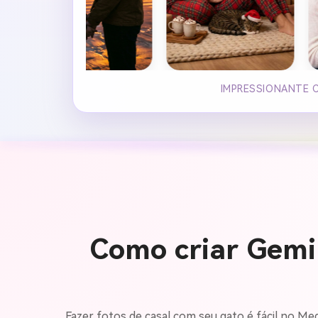
IMPRESSIONANTE 
Como criar Gemin
Fazer fotos de casal com seu gato é fácil no Med