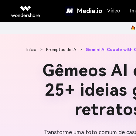
Media.io
Vídeo
Im
Início
>
Promptos de IA
>
Gemini AI Couple with
Gêmeos AI 
25+ ideias 
retrato
Transforme uma foto comum de casal 