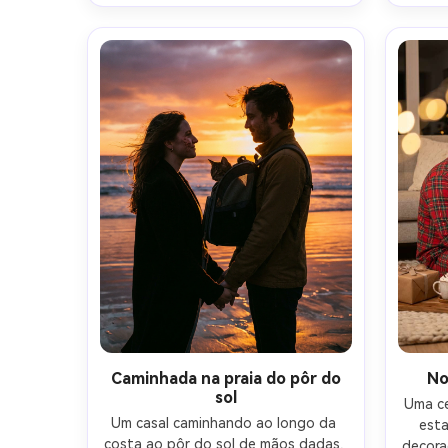
vazamentos de luz, disparado em 
sonhado
estética de filme de 35mm, 
blus
enquadramento vertical apertado, 
brilho
humor nostálgico, rostos 
fotorealistas e textura de pele-AR 
4:5
Caminhada na praia do pôr do
No
sol
Uma ce
Um casal caminhando ao longo da 
esta
costa ao pôr do sol de mãos dadas, 
decora