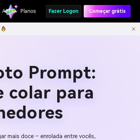
API
Planos
Fazer Logon
Começar grátis
oto Prompt:
e colar para
lhedores
ar mais doce – enrolada entre vocês,