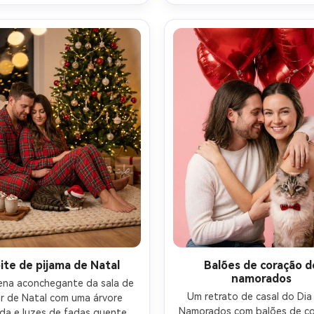
ra, classificação de cores de 
sutil, disparado em Leica SL
h suave, pele fotorealista e 
90mm em f/2, olhar editori
 de tecido, composição digna 
refinado, paleta de cores neu
de Pinterest- -ar 4:5
texturas ultra-realistas e con
suave-AR 4:5
ite de pijama de Natal
Balões de coração d
namorados
na aconchegante da sala de 
Um retrato de casal do Dia 
r de Natal com uma árvore 
Namorados com balões de co
da e luzes de fadas quentes, 