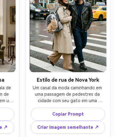
 olhos-
sa
Estilo de rua de Nova York
la de 
Um casal da moda caminhando em 
m de 
uma passagem de pedestres da 
em um 
cidade com seu gato em uma 
ulher 
mochila transparente chique para 
 seu 
animais de estimação, risos sinceros, 
Copiar Prompt
entado 
roupas de estilo de rua (jaqueta de 
luz 
couro, calças de perna larga, óculos 
te ↗
Criar imagem semelhante ↗
 névoa 
de sol declaração), luz suave 