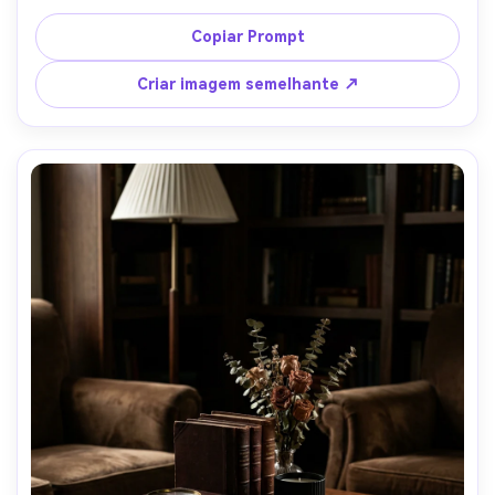
um vaso de vidro de eucalipto e um guardanapo de linho, 
areia pálida e acentos de espuma do mar, cortinas 
Copiar Prompt
transparentes iluminadas pelo sol lançando sombras 
suaves, tirado em Nikon Z8, 35mm, f/3.2, fotografia de 
Criar imagem semelhante ↗
interiores de luz natural, brancos nítidos, detalhes 
fotorealistas, composição arejada-AR 4:5