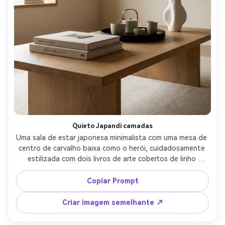
Quieto Japandi camadas
Uma sala de estar japonesa minimalista com uma mesa de 
centro de carvalho baixa como o herói, cuidadosamente 
estilizada com dois livros de arte cobertos de linho 
neutro, um pequeno conjunto de chá de cerâmica em uma 
bandeja preta fosca, uma única haste de ikebana em um 
Copiar Prompt
vaso escultórico branco, luz macia da janela da manhã, 
paleta de madeira bege calma e quente, tirada em Sony 
Criar imagem semelhante ↗
A7IV, lente de 35 mm, f/2.8, profundidade de campo rasa, 
fotografia interior editorial, texturas ultra realistas, 