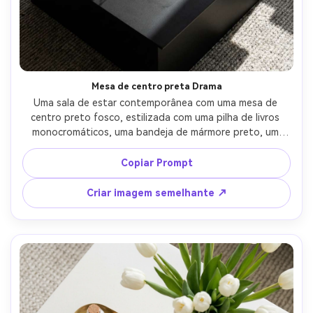
Mesa de centro preta Drama
Uma sala de estar contemporânea com uma mesa de 
centro preto fosco, estilizada com uma pilha de livros 
monocromáticos, uma bandeja de mármore preto, um 
vaso branco escultórico para contraste e uma única xícara 
de café expresso, luz direcional criando sombras nítidas, 
Copiar Prompt
tirada em Nikon Z7 II, 50mm, f/2, foto interior editorial de 
alto contraste, superfícies ultra realistas e impressões 
Criar imagem semelhante ↗
digitais sutis-AR 4:5