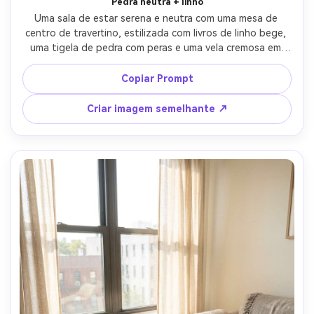
Pedra neutra + linho
Uma sala de estar serena e neutra com uma mesa de 
centro de travertino, estilizada com livros de linho bege, 
uma tigela de pedra com peras e uma vela cremosa em 
uma pequena montanha-russa de calcário, luz suave da 
janela nublada, sombras suaves, tirada em Canon R5, 
Copiar Prompt
35mm, f/3.5, composição minimalista, poros de pedra ultra 
realista e textura de linho, fotografia de interiores de 
Criar imagem semelhante ↗
alta qualidade-AR 4:5