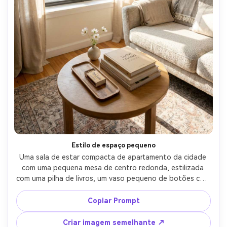
Estilo de espaço pequeno
Uma sala de estar compacta de apartamento da cidade 
com uma pequena mesa de centro redonda, estilizada 
com uma pilha de livros, um vaso pequeno de botões com 
flores brancas e uma bandeja fina com uma caixa de 
fósforos, tudo dimensionado corretamente para um 
Copiar Prompt
espaço pequeno, luz natural brilhante da janela, 
fotografado em Sony A6700, 24mm, f/2.8, perspectiva 
Criar imagem semelhante ↗