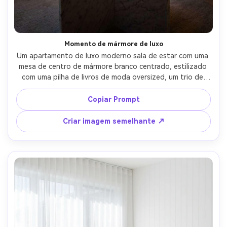
Momento de mármore de luxo
Um apartamento de luxo moderno sala de estar com uma 
mesa de centro de mármore branco centrado, estilizado 
com uma pilha de livros de moda oversized, um trio de 
velas de latão com brilho de chama sutil, um copo de 
cristal e uma pequena tigela de azeitonas verdes, 
Copiar Prompt
iluminação ambiente quente à noite com destaques de 
borda macia, tirado em Canon R5, 50mm, f/1.8, bokeh 
Criar imagem semelhante ↗
cinematográfico, estilo de interior de revista brilhante, 
veia de pedra fotorealista e reflexos de metal- -ar 4:5