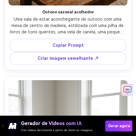
Outono sazonal acolhedor
Uma sala de estar aconchegante de outono com uma 
mesa de centro de madeira, estilizada com uma pilha de 
livros de tons quentes, uma vela de canela, uma pequena 
tigela de mini abóboras e um lance de malha parcialmente 
visível, luz dourada da tarde, classificação de cores 
Copiar Prompt
laranja-marrom quente, disparada em Canon R5, 50mm, 
f/2, profundidade de campo rasa, cena interior de estilo 
Criar imagem semelhante ↗
de vida fotorealista-AR 4:5
Gerador de Vídeos com IA
Gerar agora
Crie vídeos facilmente a partir de texto ou imagens