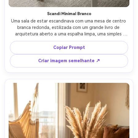
Scandi Minimal Branco
Uma sala de estar escandinava com uma mesa de centro 
branca redonda, estilizada com um grande livro de 
arquitetura aberto a uma espalha limpa, uma simples 
carafe de vidro transparente e um pequeno prato de 
cerâmica em forma de seixo, luz diurna brilhante e difusa, 
Copiar Prompt
fundo de sofá cinza macio, tirado em Fujifilm GFX 100S, 
45mm, f/4, composição ultra limpa, fotorealista, 
Criar imagem semelhante ↗
classificação de cores foscas suaves-AR 4:5