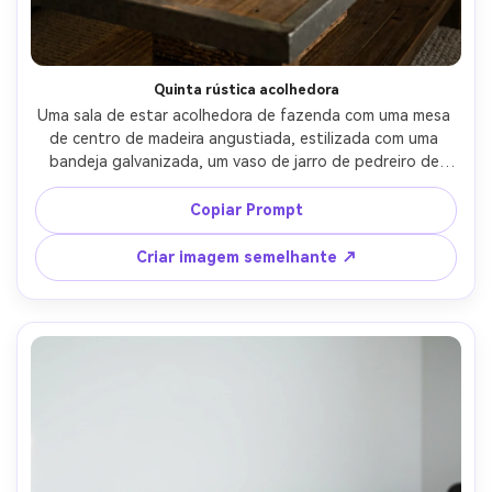
Quinta rústica acolhedora
Uma sala de estar acolhedora de fazenda com uma mesa 
de centro de madeira angustiada, estilizada com uma 
bandeja galvanizada, um vaso de jarro de pedreiro de 
flores silvestres, um conjunto de montanha-russa de 
malha grossa e uma pilha de livros neutros, luz quente da 
Copiar Prompt
lâmpada com sombras suaves, tirada em Canon EOS R6, 
50mm, f/1.8, vibe interior estilo de vida convidativo, 
Criar imagem semelhante ↗
texturas fotorealistas, cor quente Grau-AR 4:5