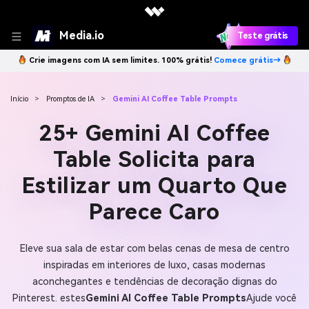
Media.io
Teste grátis
Crie imagens com IA sem limites. 100% grátis!
Comece grátis→
Início
>
Promptos de IA
>
Gemini AI Coffee Table Prompts
25+ Gemini AI Coffee
Table Solicita para
Estilizar um Quarto Que
Parece Caro
Eleve sua sala de estar com belas cenas de mesa de centro
inspiradas em interiores de luxo, casas modernas
aconchegantes e tendências de decoração dignas do
Pinterest. estes
Gemini AI Coffee Table Prompts
Ajude você