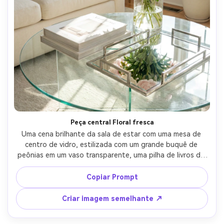
Peça central Floral fresca
Uma cena brilhante da sala de estar com uma mesa de 
centro de vidro, estilizada com um grande buquê de 
peônias em um vaso transparente, uma pilha de livros de 
arte branca e uma bandeja espelhada refletindo a luz, luz 
solar da tarde da primavera, destaques arejados, tirado 
Copiar Prompt
em Sony A7R V, 35mm, f/2.8, fotografia editorial de 
decoração para casa, reflexos de vidro ultra realistas e 
Criar imagem semelhante ↗
pétalas-AR 4:5