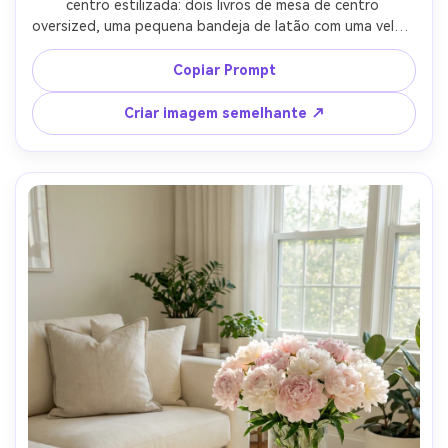
centro estilizada: dois livros de mesa de centro 
oversized, uma pequena bandeja de latão com uma vela e 
palitos de fósforo, um vaso transparente com tulipas e 
uma tigela de cerâmica mínima, espaçamento perfeito e 
Copiar Prompt
espaço negativo, luz do dia suave, tirado em Canon R5, 
35mm, f/4, foco nítido, interior plano estilo produto 
Criar imagem semelhante ↗
fotorealista, classificação de cores limpas-AR 4:5