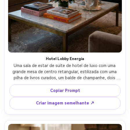
Hotel Lobby Energia
Uma sala de estar de suíte de hotel de luxo com uma 
grande mesa de centro retangular, estilizada com uma 
pilha de livros curados, um balde de champanhe, dois 
copos de coupé e um arranjo floral baixo, iluminação 
ambiente quente com destaques suaves, tirada em Nikon 
Copiar Prompt
Z8, 35mm, f/2.2, profundidade cinematográfica, 
fotografia de interiores premium, reflexos de vidro e 
Criar imagem semelhante ↗
metal ultra realistas-AR 4:5