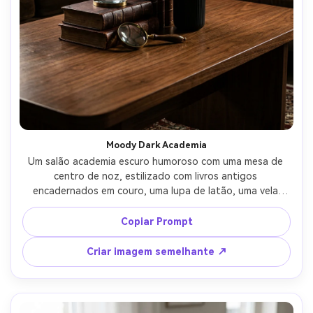
Moody Dark Academia
Um salão academia escuro humoroso com uma mesa de 
centro de noz, estilizado com livros antigos 
encadernados em couro, uma lupa de latão, uma vela 
preta em um suporte canelado e um pequeno vaso de 
flores secas, iluminação lateral dramática de uma lâmpada 
Copiar Prompt
sombreada, sombras profundas, tons marrom ricos, 
tirado em Sony A7R V, 85mm, f/2, moldura apertada, foto 
Criar imagem semelhante ↗
interior editorial de alto contraste, grão de madeira ultra 
realista-AR 4:5