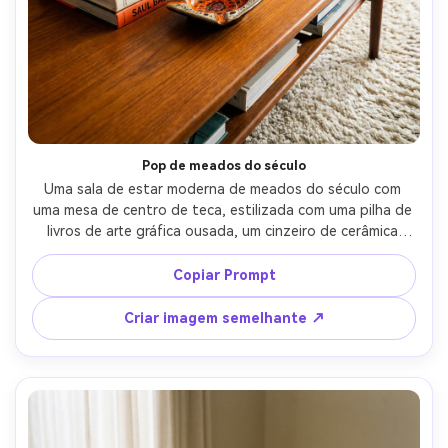
Crie imagens com
IA sem limites.
100% grátis!
Comece Grátis →
Pop de meados do século
Uma sala de estar moderna de meados do século com 
uma mesa de centro de teca, estilizada com uma pilha de 
livros de arte gráfica ousada, um cinzeiro de cerâmica 
retrô (vazio), um pequeno vaso de vidro laranja e uma 
bandeja geométrica, iluminação estilo estúdio brilhante, 
Copiar Prompt
mas controlada, tirada em Sony A7IV, 50mm, f/2.8, foco 
nítido, classificação de cores vibrantes, mas de bom 
Criar imagem semelhante ↗
gosto, olhar editorial interior fotorealista-AR 4:5