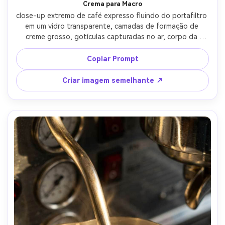
Crema para Macro
close-up extremo de café expresso fluindo do portafiltro 
em um vidro transparente, camadas de formação de 
creme grosso, gotículas capturadas no ar, corpo da 
máquina de café embaçado atrás, olhar macro de alta 
velocidade, Canon 5D Mark IV, macro de 100mm, f/4, 
Copiar Prompt
textura nítida, fotorealista, iluminação cinematográfica 
suave-AR 4:5
Criar imagem semelhante ↗