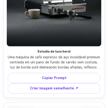
Estúdio de luxo herói
Uma máquina de café expresso de aço inoxidável premium 
centrada em um pano de fundo de carvão sem costura, 
luz de borda sutil delineando bordas afiadas, reflexos 
brilhantes controlados com softboxes, adereços mínimos, 
tiro de herói de produto de alta qualidade, tirado em 
Copiar Prompt
Sony A7R IV, lente de 85 mm, f/8, detalhes ultra-nítidos, 
classificação de cores comerciais limpas, fotorealista-AR 
Criar imagem semelhante ↗
4:5