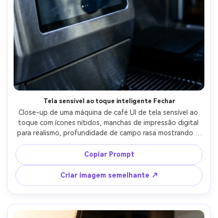
Tela sensível ao toque inteligente Fechar
Close-up de uma máquina de café UI de tela sensível ao 
toque com ícones nítidos, manchas de impressão digital 
para realismo, profundidade de campo rasa mostrando a 
cabeça de cerveja atrás, iluminação moderna legal, tirada 
em Nikon Z7 II, 105mm, f/3.2, micro-contraste nítido, 
Copiar Prompt
fotorealista-AR 4:5
Criar imagem semelhante ↗