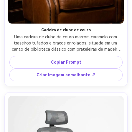
Crie imagens com
IA sem limites.
100% grátis!
Cadeira de clube de couro
Comece Grátis →
Uma cadeira de clube de couro marrom caramelo com 
traseiros tufados e braços enrolados, situada em um 
canto de biblioteca clássico com prateleiras de madeira 
escura embaçadas no fundo, luz quente da lâmpada mais 
preenchimento macio, disparada em Sony A7IV, 85mm, 
Copiar Prompt
f/1.8, bokeh cremoso, grão de couro ultra-realista e 
costura, look de catálogo de estilo de vida de luxo- -ar 
Criar imagem semelhante ↗
4:5