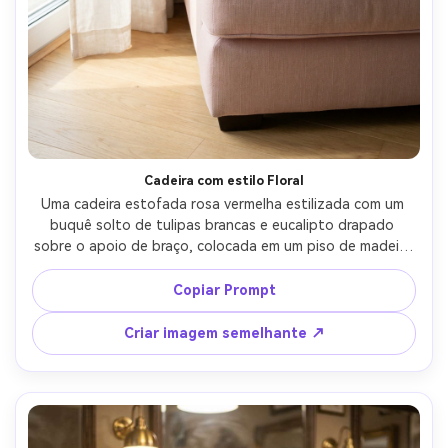
Cadeira com estilo Floral
Uma cadeira estofada rosa vermelha estilizada com um 
buquê solto de tulipas brancas e eucalipto drapado 
sobre o apoio de braço, colocada em um piso de madeira 
clara perto de uma cortina transparente, luz de janela 
macia, tirada em Canon R5, 35mm, f/2.8, Pinterest home 
Copiar Prompt
styling Estética, Pétalas fotorealistas e textura de 
tecido- -ar 4:5
Criar imagem semelhante ↗