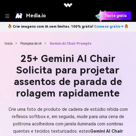
Media.io
Teste grátis
Crie imagens com IA sem limites. 100% grátis!
Comece grátis→
Início
>
Promptos de IA
>
Gemini AI Chair Prompts
25+ Gemini AI Chair
Solicita para projetar
assentos de parada de
rolagem rapidamente
Crie uma foto de produto de cadeira de estúdio nítida com
reflexos softbox e, em seguida, mude para uma cena de
poltrona acolhedora com janela iluminada com sombras
quentes e tecidos texturizados. estes
Gemini AI Chair