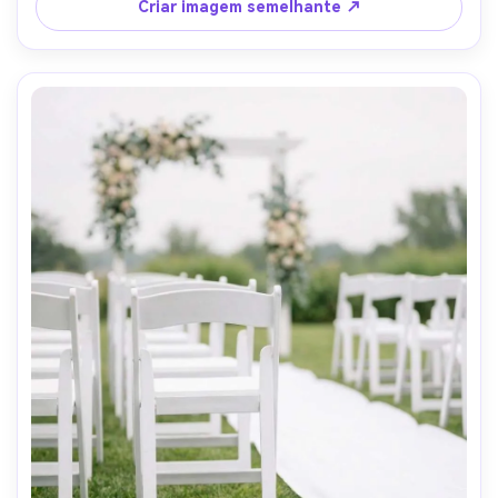
fotorealistas, alto detalhe- -ar 4:5
Criar imagem semelhante ↗