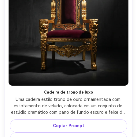
Cadeira de trono de luxo
Uma cadeira estilo trono de ouro ornamentada com 
estofamento de veludo, colocada em um conjunto de 
estúdio dramático com pano de fundo escuro e feixe de 
holofote, forte luz chave criando brilho metálico e 
sombras profundas, tirada em Sony A1, 85mm, f/4, 
Copiar Prompt
fantasia editorial-vibe de luxo, esculturas douradas 