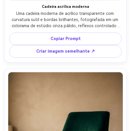
Cadeira acrílica moderna
Uma cadeira moderna de acrílico transparente com 
curvatura sutil e bordas brilhantes, fotografada em um 
ciclorama de estúdio cinza pálido, reflexos controlados 
de uma grande softbox, linhas de destaque nítidas, 
disparada em Canon R5, 70mm, f/8, fundo perfeitamente 
Copiar Prompt
limpo, fotorealista, design de luxo showroom vibe, alta 
resolução, foco nítido-AR 4:5
Criar imagem semelhante ↗