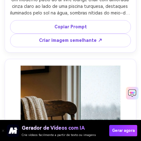
cinza claro ao lado de uma piscina turquesa, destaques 
iluminados pelo sol na água, sombras nítidas do meio-dia, 
disparado em Sony A7R V, 35mm, f/5, resort de férias vibe, 
tecido fotorealista e textura tecida, cor vibrante mas 
Copiar Prompt
natural classificação-AR 4:5
Criar imagem semelhante ↗
Gerador de Vídeos com IA
Gerar agora
Crie vídeos facilmente a partir de texto ou imagens