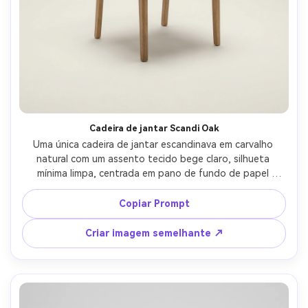
Cadeira de jantar Scandi Oak
Uma única cadeira de jantar escandinava em carvalho 
natural com um assento tecido bege claro, silhueta 
mínima limpa, centrada em pano de fundo de papel 
branco sem costura, iluminação de estúdio suave e difusa 
com sombra suave sob a cadeira, disparada em Sony A7IV, 
Copiar Prompt
lente de 85mm, f/5.6, bordas ultra-afiadas, grão de 
madeira realista e textura de tecelagem, fotografia de 
Criar imagem semelhante ↗
produtos de catálogo de móveis de alta qualidade, 
classificação de cores neutras-AR 4:5