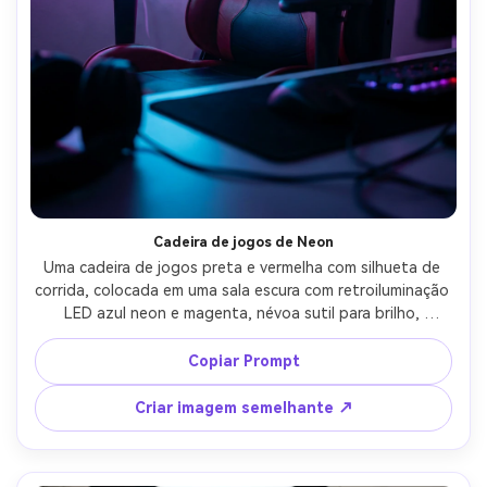
Cadeira de jogos de Neon
Uma cadeira de jogos preta e vermelha com silhueta de 
corrida, colocada em uma sala escura com retroiluminação 
LED azul neon e magenta, névoa sutil para brilho, 
disparada em Sony A7S III, 35mm, f/2, luz dramática do 
aro, design nítido sem marca, classificação de cores 
Copiar Prompt
cinematográficas de alto contraste, textura de 
estofamento fotorealista-AR 4:5
Criar imagem semelhante ↗