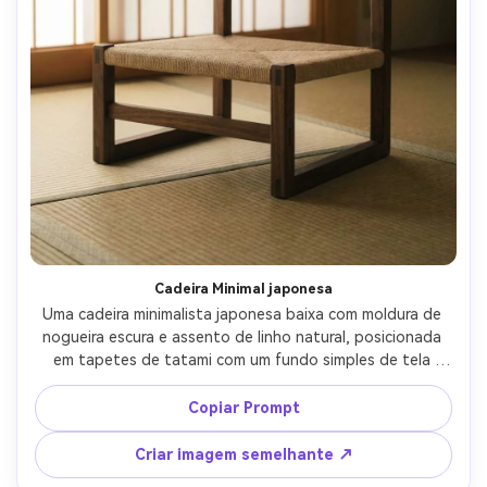
Cadeira Minimal japonesa
Uma cadeira minimalista japonesa baixa com moldura de 
nogueira escura e assento de linho natural, posicionada 
em tapetes de tatami com um fundo simples de tela 
shoji, luz matinal suave, disparada em Fujifilm GFX 100S, 
63mm, f/4, humor zen calmo, marcenaria de madeira 
Copiar Prompt
fotorealista, composição limpa, classificação de cores 
sutil como filme-AR 4:5
Criar imagem semelhante ↗