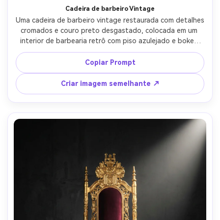
Cadeira de barbeiro Vintage
Uma cadeira de barbeiro vintage restaurada com detalhes 
cromados e couro preto desgastado, colocada em um 
interior de barbearia retrô com piso azulejado e bokeh 
espelho, luzes práticas quentes, disparadas em Nikon Z8, 
50mm, f/2, contraste cinematográfico, reflexos de metal 
Copiar Prompt
ultra-realista, clima nostálgico gritty-AR 4:5
Criar imagem semelhante ↗