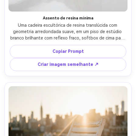
Assento de resina mínima
Uma cadeira escultórica de resina translúcida com 
geometria arredondada suave, em um piso de estúdio 
branco brilhante com reflexo fraco, softbox de cima para 
baixo mais preenchimento lateral para mostrar a forma, 
disparada em Nikon Z9, 60mm, f/7.1, vibe de galeria de 
Copiar Prompt
arte moderna, refração fotorealista, olhar limpo de alta 
chave, iluminação cinematográfica suave-AR 4:5
Criar imagem semelhante ↗