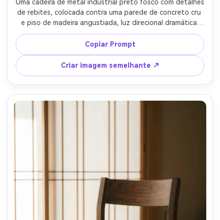
Uma cadeira de metal industrial preto fosco com detalhes 
de rebites, colocada contra uma parede de concreto cru 
e piso de madeira angustiada, luz direcional dramática 
para enfatizar bordas e micro-arranhões, disparada em 
Canon R6, 50mm, f/4, contraste humorístico, acabamento 
Copiar Prompt
de metal realista, foto de produto de alta qualidade, 
forma de sombra nítida-AR 4:5
Criar imagem semelhante ↗