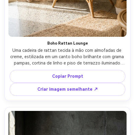
Boho Rattan Lounge
Uma cadeira de rattan tecida à mão com almofadas de 
creme, estilizada em um canto boho brilhante com grama 
pampas, cortina de linho e piso de terrazzo iluminado 
pelo sol, luz natural da janela com destaques suaves, 
disparada em Sony A7R V, 35mm, f/2.5, arejada Instagram 
Copiar Prompt
decoração de casa estética, texturas fotorealistas, 
gradação de tom quente-AR 4:5
Criar imagem semelhante ↗