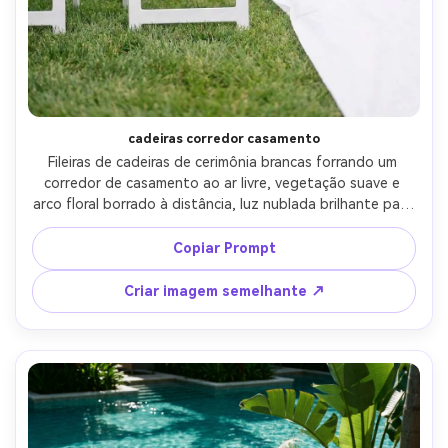
cadeiras corredor casamento
Fileiras de cadeiras de cerimônia brancas forrando um 
corredor de casamento ao ar livre, vegetação suave e 
arco floral borrado à distância, luz nublada brilhante para 
brancos limpos, disparado em Canon R5, 70mm, f/3.5, 
estilo romântico arejado, fotorealista, composição limpa 
Copiar Prompt
com linhas líderes-AR 4:5
Criar imagem semelhante ↗